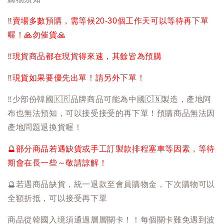
‼️
賣場多數預購，需等候20-30個工作天可以等待再下單
喔！
🙏
勿催貨
🙏
‼️
現貨商品都在現貨得來速，其餘皆為預購
‼️
現貨如果要優先出單！請另外下單！
‼️
少部份韓國
🇰🇷
品牌商品可能為中國
🇨🇳
製造，產地阿
布也無法預知，可以接受接受的再下單！預購商品無法因
產地問題退換貨喔！
🔮
部分商品若遇缺貨或手工訂製款排程塞車等因素，等待
期會在長一些～敬請諒解！
🔮
若遇商品缺貨，統一退款至會員購物金，下次購物可以
全額折抵，可以接受再下單
商品從韓國入境須通過層層關卡！！每個關卡難免遇到波