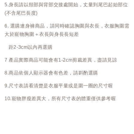
5.身長請以頸部與背部交接處開始，丈量到尾巴起始部位
(不含尾巴長度)
6. 選購連身褲商品，請同時確認胸圍與衣長，衣服胸圍需
大於寵物胸圍＋衣長與身長長短差
距2-3cm以內再選購
7 產品實際商品可能會有1-2cm剪裁差異，盡請見諒
8.商品依個人顯示器會有色差，請斟酌選購
9.尺寸表請看清楚是衣服平量或是圍一圈的尺寸喔
10.寵物胖瘦差異大，所有尺寸表的體重僅供參考喔