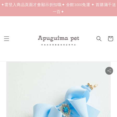
✦需登入商品頁面才會顯示折扣哦✦ 全館3000免運 ✦ 首購滿千送
一百✦