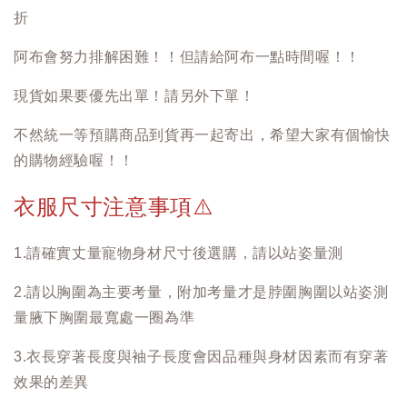
折
阿布會努力排解困難！！但請給阿布一點時間喔！！
現貨如果要優先出單！請另外下單！
不然統一等預購商品到貨再一起寄出，希望大家有個愉快
的購物經驗喔！！
衣服尺寸注意事項
⚠️
1.請確實丈量寵物身材尺寸後選購，請以站姿量測
2.請以胸圍為主要考量，附加考量才是脖圍胸圍以站姿測
量腋下胸圍最寬處一圈為準
3.衣長穿著長度與袖子長度會因品種與身材因素而有穿著
效果的差異