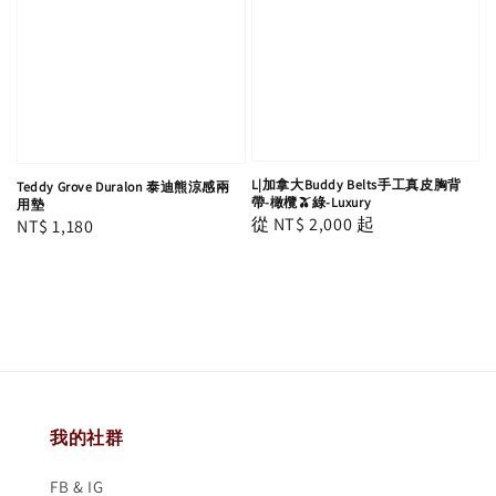
L|加拿大Buddy Belts手工真皮胸背
Teddy Grove Duralon 泰迪熊涼感兩
帶-橄欖🫒綠-Luxury
用墊
Regular
從
NT$ 2,000
起
Regular
NT$ 1,180
price
price
我的社群
FB & IG