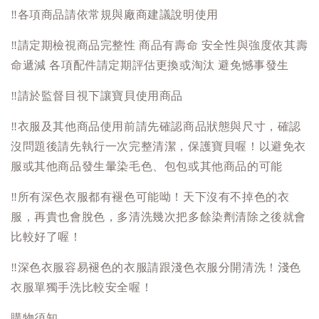
‼️
各項商品請依常規與廠商建議說明使用
‼️
請定期檢視商品完整性 商品有壽命 安全性與強度依其壽
命遞減 各項配件請定期評估更換或淘汰 避免憾事發生
‼️
請於監督目視下讓寶貝使用商品
‼️
衣服及其他商品使用前請先確認商品狀態與尺寸，確認
沒問題後請先執行一次完整清潔，保護寶貝喔！以避免衣
服或其他商品發生暈染毛色、包包或其他商品的可能
‼️
所有深色衣服都有褪色可能呦！天下沒有不掉色的衣
服，再貴也會脫色，多清洗幾次把多餘染劑清除之後就會
比較好了喔！
‼️
深色衣服容易褪色的衣服請跟淺色衣服分開清洗！淺色
衣服單獨手洗比較安全喔！
購物須知