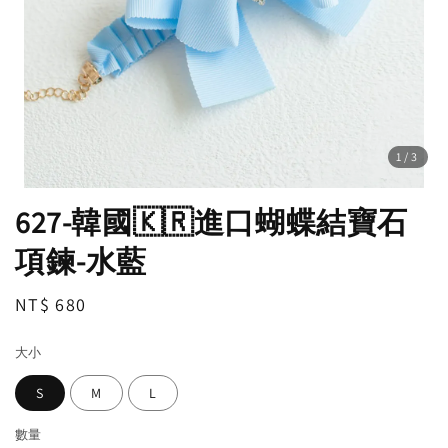
1
/3
627-韓國🇰🇷進口蝴蝶結寶石
項鍊-水藍
Regular
NT$ 680
price
大小
S
M
L
數量