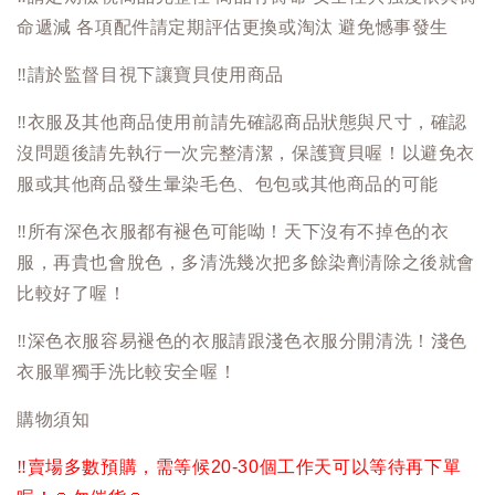
命遞減 各項配件請定期評估更換或淘汰 避免憾事發生
‼️
請於監督目視下讓寶貝使用商品
‼️
衣服及其他商品使用前請先確認商品狀態與尺寸，確認
沒問題後請先執行一次完整清潔，保護寶貝喔！以避免衣
服或其他商品發生暈染毛色、包包或其他商品的可能
‼️
所有深色衣服都有褪色可能呦！天下沒有不掉色的衣
服，再貴也會脫色，多清洗幾次把多餘染劑清除之後就會
比較好了喔！
‼️
深色衣服容易褪色的衣服請跟淺色衣服分開清洗！淺色
衣服單獨手洗比較安全喔！
購物須知
‼️
賣場多數預購，需等候20-30個工作天可以等待再下單