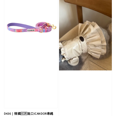
D436｜韓國🇰🇷進口iCANDOR牽繩