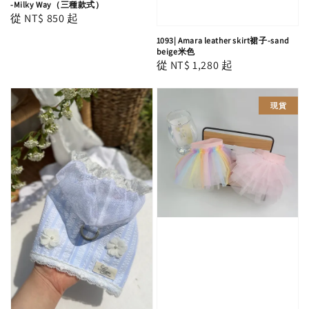
-Milky Way（三種款式）
Regular
從
NT$ 850
起
price
1093| Amara leather skirt裙子-sand
beige米色
Regular
從
NT$ 1,280
起
price
現貨