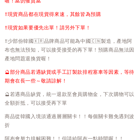
喔！
🙏
勿催貨
🙏
‼️
現貨商品都在現貨得來速，其餘皆為預購
‼️
現貨如果要優先出單！請另外下單！
‼️
少部份韓國
🇰🇷
品牌商品可能為中國
🇨🇳
製造，產地阿
布也無法預知，可以接受接受的再下單！預購商品無法因
產地問題退換貨喔！
🔮
部分商品若遇缺貨或手工訂製款排程塞車等因素，等待
期會在長一些～敬請諒解！
🔮
若遇商品缺貨，統一退款至會員購物金，下次購物可以
全額折抵，可以接受再下單
商品從韓國入境須通過層層關卡！！每個關卡難免遇到波
折
阿布會努力排解困難！！但請給阿布一點時間喔！！