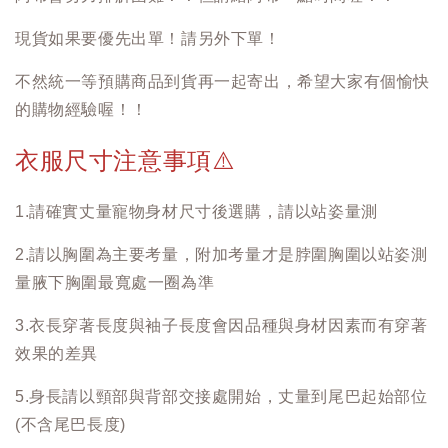
現貨如果要優先出單！請另外下單！
不然統一等預購商品到貨再一起寄出，希望大家有個愉快
的購物經驗喔！！
衣服尺寸注意事項
⚠️
1.請確實丈量寵物身材尺寸後選購，請以站姿量測
2.請以胸圍為主要考量，附加考量才是脖圍胸圍以站姿測
量腋下胸圍最寬處一圈為準
3.衣長穿著長度與袖子長度會因品種與身材因素而有穿著
效果的差異
5.身長請以頸部與背部交接處開始，丈量到尾巴起始部位
(不含尾巴長度)