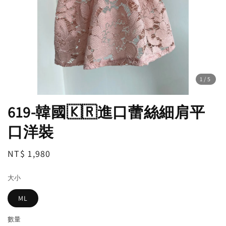
1
/5
619-韓國🇰🇷進口蕾絲細肩平
口洋裝
Regular
NT$ 1,980
price
大小
ML
數量