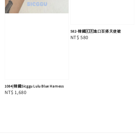
582-韓國🇰🇷進口百搭天使裙
Regular
NT$ 580
price
1084|韓國Sicggu Lulu Blue Harness
Regular
NT$ 1,680
price