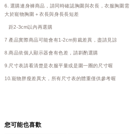
6. 選購連身褲商品，請同時確認胸圍與衣長，衣服胸圍需
大於寵物胸圍＋衣長與身長長短差
距2-3cm以內再選購
7 產品實際商品可能會有1-2cm剪裁差異，盡請見諒
8.商品依個人顯示器會有色差，請斟酌選購
9.尺寸表請看清楚是衣服平量或是圍一圈的尺寸喔
10.寵物胖瘦差異大，所有尺寸表的體重僅供參考喔
您可能也喜歡