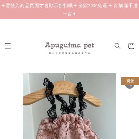
✦需登入商品頁面才會顯示折扣哦✦ 全館3000免運 ✦ 首購滿千送
一百✦
現貨