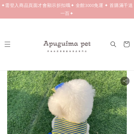
✦需登入商品頁面才會顯示折扣哦✦ 全館3000免運 ✦ 首購滿千送
一百✦