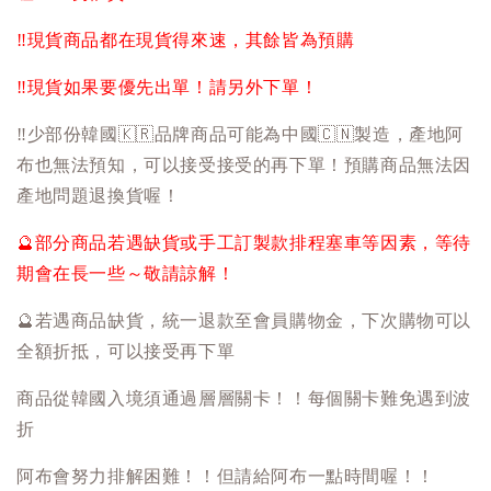
‼️
現貨商品都在現貨得來速，其餘皆為預購
‼️
現貨如果要優先出單！請另外下單！
‼️
少部份韓國
🇰🇷
品牌商品可能為中國
🇨🇳
製造，產地阿
布也無法預知，可以接受接受的再下單！預購商品無法因
產地問題退換貨喔！
🔮
部分商品若遇缺貨或手工訂製款排程塞車等因素，等待
期會在長一些～敬請諒解！
🔮
若遇商品缺貨，統一退款至會員購物金，下次購物可以
全額折抵，可以接受再下單
商品從韓國入境須通過層層關卡！！每個關卡難免遇到波
折
阿布會努力排解困難！！但請給阿布一點時間喔！！