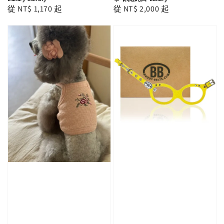
Regular
從
NT$ 1,170
起
Regular
從
NT$ 2,000
起
price
price