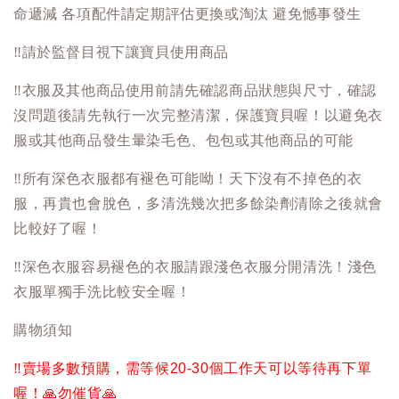
命遞減 各項配件請定期評估更換或淘汰 避免憾事發生
‼️
請於監督目視下讓寶貝使用商品
‼️
衣服及其他商品使用前請先確認商品狀態與尺寸，確認
沒問題後請先執行一次完整清潔，保護寶貝喔！以避免衣
服或其他商品發生暈染毛色、包包或其他商品的可能
‼️
所有深色衣服都有褪色可能呦！天下沒有不掉色的衣
服，再貴也會脫色，多清洗幾次把多餘染劑清除之後就會
比較好了喔！
‼️
深色衣服容易褪色的衣服請跟淺色衣服分開清洗！淺色
衣服單獨手洗比較安全喔！
購物須知
‼️
賣場多數預購，需等候20-30個工作天可以等待再下單
喔！
🙏
勿催貨
🙏