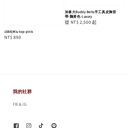
加拿大Buddy Belts手工真皮胸背
帶-鵝黃色-Luxury
Regular
從
NT$ 2,500
起
price
1086|Miu top-pink
Regular
NT$ 890
price
我的社群
FB & IG