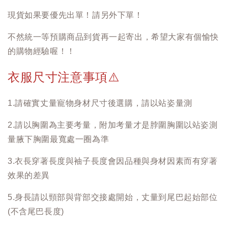
現貨如果要優先出單！請另外下單！
不然統一等預購商品到貨再一起寄出，希望大家有個愉快
的購物經驗喔！！
衣服尺寸注意事項
⚠️
1.請確實丈量寵物身材尺寸後選購，請以站姿量測
2.請以胸圍為主要考量，附加考量才是脖圍胸圍以站姿測
量腋下胸圍最寬處一圈為準
3.衣長穿著長度與袖子長度會因品種與身材因素而有穿著
效果的差異
5.身長請以頸部與背部交接處開始，丈量到尾巴起始部位
(不含尾巴長度)