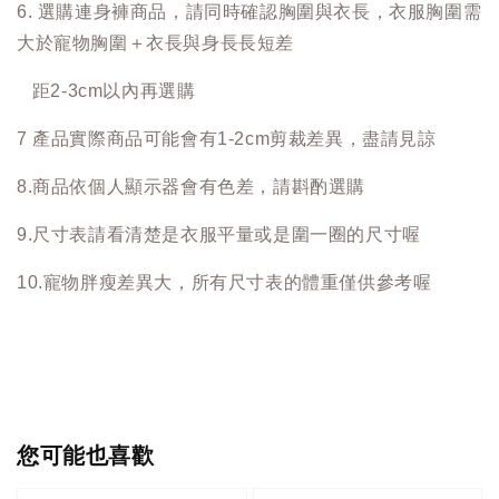
6. 選購連身褲商品，請同時確認胸圍與衣長，衣服胸圍需
大於寵物胸圍＋衣長與身長長短差
距2-3cm以內再選購
7 產品實際商品可能會有1-2cm剪裁差異，盡請見諒
8.商品依個人顯示器會有色差，請斟酌選購
9.尺寸表請看清楚是衣服平量或是圍一圈的尺寸喔
10.寵物胖瘦差異大，所有尺寸表的體重僅供參考喔
您可能也喜歡