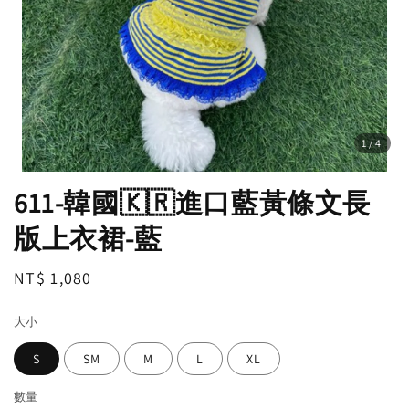
1
/4
611-韓國🇰🇷進口藍黃條文長
版上衣裙-藍
Regular
NT$ 1,080
price
大小
S
SM
M
L
XL
數量