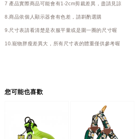
7 產品實際商品可能會有1-2cm剪裁差異，盡請見諒
8.商品依個人顯示器會有色差，請斟酌選購
9.尺寸表請看清楚是衣服平量或是圍一圈的尺寸喔
10.寵物胖瘦差異大，所有尺寸表的體重僅供參考喔
您可能也喜歡