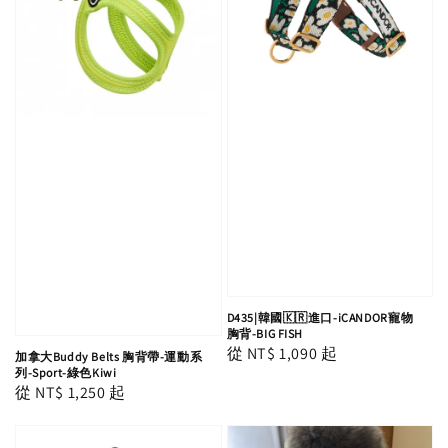
D435|韓國🇰🇷進口-iCANDOR寵物
胸背-BIG FISH
Regular
從
NT$ 1,090
起
加拿大Buddy Belts 胸背帶-運動系
列-Sport-綠色Kiwi
price
Regular
從
NT$ 1,250
起
price