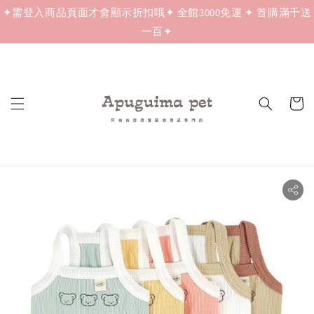
✦需登入商品頁面才會顯示折扣哦✦ 全館3000免運 ✦ 首購滿千送
一百✦