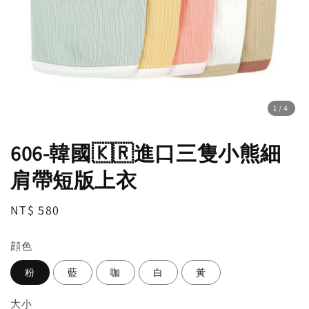
1
/4
606-韓國🇰🇷進口三隻小熊細
肩帶短版上衣
Regular
NT$ 580
price
顔色
粉
藍
咖
白
黃
大小