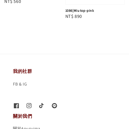
Regular
NT$ 560
price
1086|Miu top-pink
Regular
NT$ 890
price
我的社群
FB & IG
關於我們
關於Apuguima