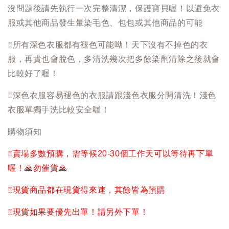
沒問題後請先執行一次完整清潔，保護寶貝喔！以避免衣
服或其他商品發生暈染毛色、包包或其他商品的可能
‼️
所有深色衣服都有褪色可能呦！天下沒有不掉色的衣
服，再貴也會脫色，多清洗幾次把多餘染劑清除之後就會
比較好了喔！
‼️
深色衣服容易褪色的衣服請跟淺色衣服分開清洗！淺色
衣服單獨手洗比較安全喔！
購物須知
‼️
賣場多數預購，需等候20-30個工作天可以等待再下單
喔！
🙏
勿催貨
🙏
‼️
現貨商品都在現貨得來速，其餘皆為預購
‼️
現貨如果要優先出單！請另外下單！