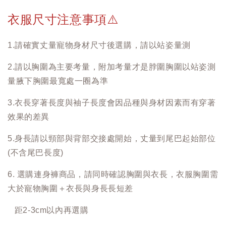
衣服尺寸注意事項
⚠️
1.請確實丈量寵物身材尺寸後選購，請以站姿量測
2.請以胸圍為主要考量，附加考量才是脖圍胸圍以站姿測
量腋下胸圍最寬處一圈為準
3.衣長穿著長度與袖子長度會因品種與身材因素而有穿著
效果的差異
5.身長請以頸部與背部交接處開始，丈量到尾巴起始部位
(不含尾巴長度)
6. 選購連身褲商品，請同時確認胸圍與衣長，衣服胸圍需
大於寵物胸圍＋衣長與身長長短差
距2-3cm以內再選購