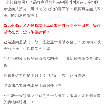
‼️
少部份韓國
🇰🇷
品牌商品可能為中國
🇨🇳
製造，產地阿
布也無法預知，可以接受接受的再下單！預購商品無法因
產地問題退換貨喔！
🔮
部分商品若遇缺貨或手工訂製款排程塞車等因素，等待
期會在長一些～敬請諒解！
🔮
若遇商品缺貨，統一退款至會員購物金，下次購物可以
全額折抵，可以接受再下單
商品從韓國入境須通過層層關卡！！每個關卡難免遇到波
折
阿布會努力排解困難！！但請給阿布一點時間喔！！
現貨如果要優先出單！請另外下單！
不然統一等預購商品到貨再一起寄出，希望大家有個愉快
的購物經驗喔！！