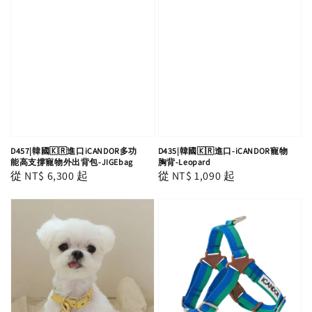
D457|韓國🇰🇷進口iCANDOR多功
D435|韓國🇰🇷進口-iCANDOR寵物
能高支撐寵物外出背包-JIGEbag
胸背-Leopard
Regular
從
NT$ 6,300
起
Regular
從
NT$ 1,090
起
price
price