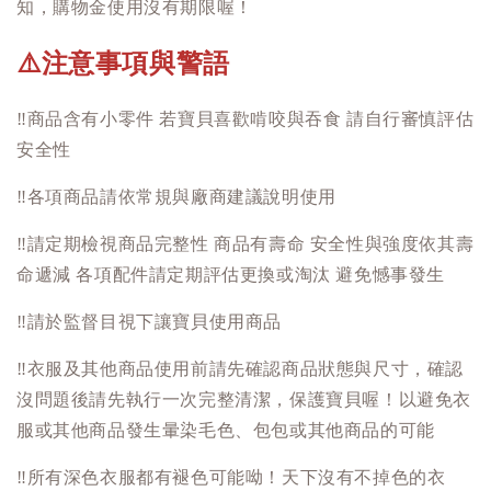
知，購物金使用沒有期限喔！
注意事項與警語
⚠️
‼️
商品含有小零件 若寶貝喜歡啃咬與吞食 請自行審慎評估
安全性
‼️
各項商品請依常規與廠商建議說明使用
‼️
請定期檢視商品完整性 商品有壽命 安全性與強度依其壽
命遞減 各項配件請定期評估更換或淘汰 避免憾事發生
‼️
請於監督目視下讓寶貝使用商品
‼️
衣服及其他商品使用前請先確認商品狀態與尺寸，確認
沒問題後請先執行一次完整清潔，保護寶貝喔！以避免衣
服或其他商品發生暈染毛色、包包或其他商品的可能
‼️
所有深色衣服都有褪色可能呦！天下沒有不掉色的衣