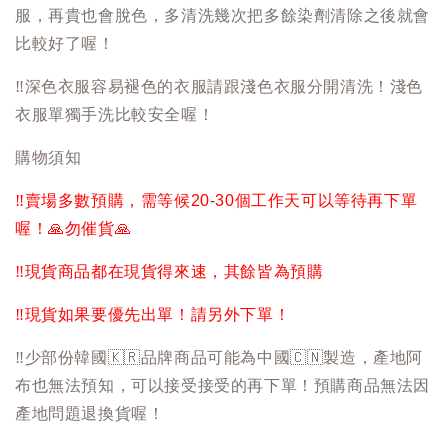
服，再貴也會脫色，多清洗幾次把多餘染劑清除之後就會
比較好了喔！
‼️
深色衣服容易褪色的衣服請跟淺色衣服分開清洗！淺色
衣服單獨手洗比較安全喔！
購物須知
‼️
賣場多數預購，需等候20-30個工作天可以等待再下單
喔！
🙏
勿催貨
🙏
‼️
現貨商品都在現貨得來速，其餘皆為預購
‼️
現貨如果要優先出單！請另外下單！
‼️
少部份韓國
🇰🇷
品牌商品可能為中國
🇨🇳
製造，產地阿
布也無法預知，可以接受接受的再下單！預購商品無法因
產地問題退換貨喔！