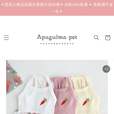
✦需登入商品頁面才會顯示折扣哦✦ 全館3000免運 ✦ 首購滿千送
一百✦