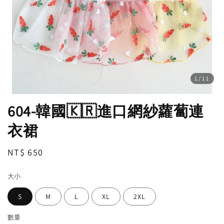
1
/11
604-韓國🇰🇷進口網紗蘿蔔連
衣裙
Regular
NT$ 650
price
大小
S
M
L
XL
2XL
數量