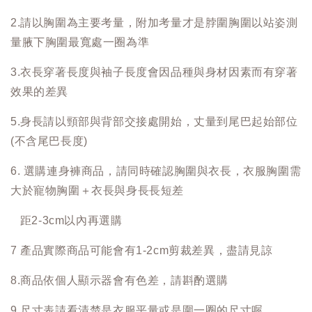
2.請以胸圍為主要考量，附加考量才是脖圍胸圍以站姿測
量腋下胸圍最寬處一圈為準
3.衣長穿著長度與袖子長度會因品種與身材因素而有穿著
效果的差異
5.身長請以頸部與背部交接處開始，丈量到尾巴起始部位
(不含尾巴長度)
6. 選購連身褲商品，請同時確認胸圍與衣長，衣服胸圍需
大於寵物胸圍＋衣長與身長長短差
距2-3cm以內再選購
7 產品實際商品可能會有1-2cm剪裁差異，盡請見諒
8.商品依個人顯示器會有色差，請斟酌選購
9.尺寸表請看清楚是衣服平量或是圍一圈的尺寸喔