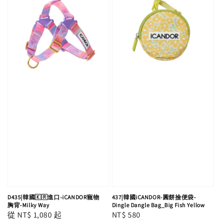
D435|韓國🇰🇷進口-iCANDOR寵物
437|韓國iCANDOR-圓餅撿便袋-
胸背-Milky Way
Dingle Dangle Bag_Big Fish Yellow
Regular
從
NT$ 1,080
起
Regular
NT$ 580