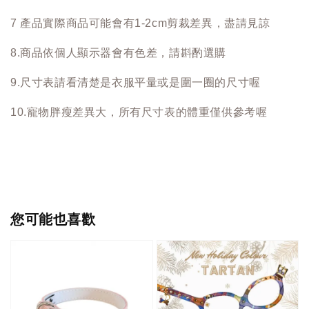
7 產品實際商品可能會有1-2cm剪裁差異，盡請見諒
8.商品依個人顯示器會有色差，請斟酌選購
9.尺寸表請看清楚是衣服平量或是圍一圈的尺寸喔
10.寵物胖瘦差異大，所有尺寸表的體重僅供參考喔
您可能也喜歡