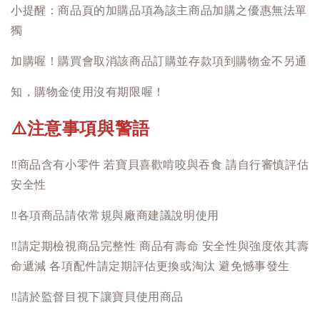
小提醒：商品頁的加購品項為該主商品加購之優惠無法單
獨
加購喔！購買會取消該商品訂購並存款項到購物金不另通
知，購物金使用沒有期限喔！
注意事項與警語
⚠️
‼️
商品含有小零件 若寶貝喜歡啃咬與吞食 請自行審慎評估
安全性
‼️
各項商品請依常規與廠商建議說明使用
‼️
請定期檢視商品完整性 商品有壽命 安全性與強度依其壽
命遞減 各項配件請定期評估更換或淘汰 避免憾事發生
‼️
請於監督目視下讓寶貝使用商品