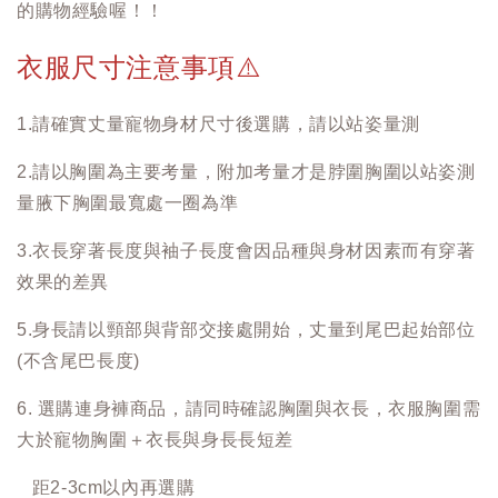
的購物經驗喔！！
衣服尺寸注意事項
⚠️
1.請確實丈量寵物身材尺寸後選購，請以站姿量測
2.請以胸圍為主要考量，附加考量才是脖圍胸圍以站姿測
量腋下胸圍最寬處一圈為準
3.衣長穿著長度與袖子長度會因品種與身材因素而有穿著
效果的差異
5.身長請以頸部與背部交接處開始，丈量到尾巴起始部位
(不含尾巴長度)
6. 選購連身褲商品，請同時確認胸圍與衣長，衣服胸圍需
大於寵物胸圍＋衣長與身長長短差
距2-3cm以內再選購