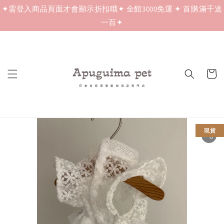
✦需登入商品頁面才會顯示折扣哦✦ 全館3000免運 ✦ 首購滿千送
一百✦
現貨