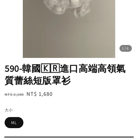
1
/6
590-韓國🇰🇷進口高端高領氣
質蕾絲短版罩衫
Regular
Sale
NT$ 1,680
NT$ 2,180
售完
price
price
大小
ML