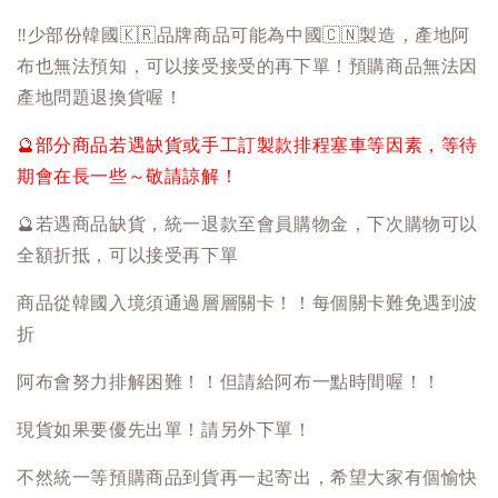
‼️
少部份韓國
🇰🇷
品牌商品可能為中國
🇨🇳
製造，產地阿
布也無法預知，可以接受接受的再下單！預購商品無法因
產地問題退換貨喔！
🔮
部分商品若遇缺貨或手工訂製款排程塞車等因素，等待
期會在長一些～敬請諒解！
🔮
若遇商品缺貨，統一退款至會員購物金，下次購物可以
全額折抵，可以接受再下單
商品從韓國入境須通過層層關卡！！每個關卡難免遇到波
折
阿布會努力排解困難！！但請給阿布一點時間喔！！
現貨如果要優先出單！請另外下單！
不然統一等預購商品到貨再一起寄出，希望大家有個愉快