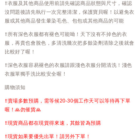
‼️
衣服及其他商品使用前請先確認商品狀態與尺寸，確認
沒問題後請先執行一次完整清潔，保護寶貝喔！以避免衣
服或其他商品發生暈染毛色、包包或其他商品的可能
‼️
所有深色衣服都有褪色可能呦！天下沒有不掉色的衣
服，再貴也會脫色，多清洗幾次把多餘染劑清除之後就會
比較好了喔！
‼️
深色衣服容易褪色的衣服請跟淺色衣服分開清洗！淺色
衣服單獨手洗比較安全喔！
購物須知
‼️
賣場多數預購，需等候20-30個工作天可以等待再下單
喔！
🙏
勿催貨
🙏
‼️
現貨商品都在現貨得來速，其餘皆為預購
‼️
現貨如果要優先出單！請另外下單！