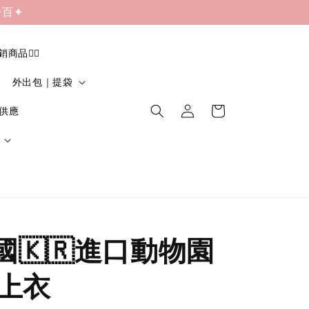
一百✦
促銷商品❤️‍🔥
外出包｜提袋
貨供應
韓國🇰🇷進口動物園
上衣