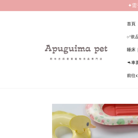
✦需
首頁
✅依
睡床
🦘車
前往