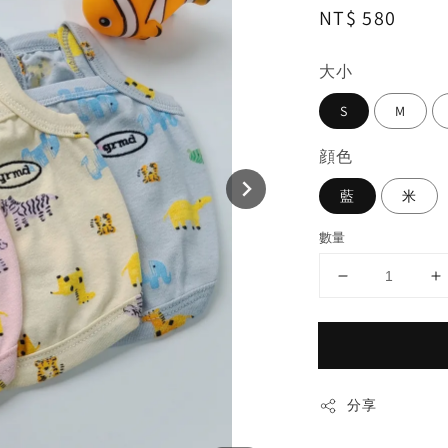
Regular
NT$ 580
price
大小
S
M
顔色
藍
米
數量
分享