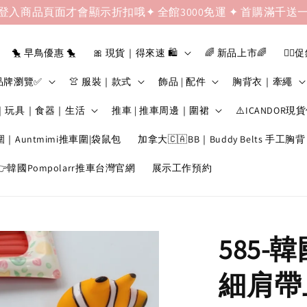
登入商品頁面才會顯示折扣哦✦ 全館3000免運 ✦ 首購滿千送
🐤 早鳥優惠 🐤
🎀 現貨｜得來速 🛍️
🌈 新品上市🌈
❤️‍🔥
品牌瀏覽✅
👚 服裝｜款式
飾品 | 配件
胸背衣｜牽繩
｜玩具｜食器｜生活
推車 | 推車周邊｜圍裙
⚠️ICANDOR現
圍｜Auntmimi推車圍|袋鼠包
加拿大🇨🇦BB｜Buddy Belts 手工胸背
韓國Pompolarr推車台灣官網
展示工作預約
585-
細肩帶