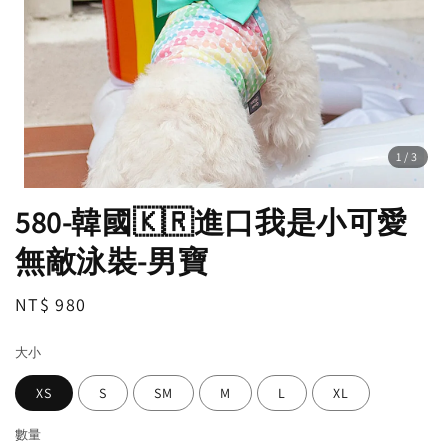
1
/3
580-韓國🇰🇷進口我是小可愛
無敵泳裝-男寶
Regular
NT$ 980
price
大小
XS
S
SM
M
L
XL
數量