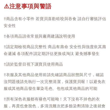
注意事項與警語
⚠️
‼️
商品含有小零件 若寶貝喜歡啃咬與吞食 請自行審慎評估
安全性
‼️
各項商品請依常規與廠商建議說明使用
‼️
請定期檢視商品完整性 商品有壽命 安全性與強度依其壽
命遞減 各項配件請定期評估更換或淘汰 避免憾事發生
‼️
請於監督目視下讓寶貝使用商品
‼️
衣服及其他商品使用前請先確認商品狀態與尺寸，確認
沒問題後請先執行一次完整清潔，保護寶貝喔！以避免衣
服或其他商品發生暈染毛色、包包或其他商品的可能
‼️
所有深色衣服都有褪色可能呦！天下沒有不掉色的衣
服，再貴也會脫色，多清洗幾次把多餘染劑清除之後就會