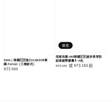
優惠
現貨供應-646韓國🇰🇷超夯香茅防
D436｜韓國🇰🇷進口iCANDOR牽
蚊液緩釋膠囊💊-4色
繩-Forrest（三種款式）
Regular
Sale
從
NT$ 180
起
NT$ 260
Regular
NT$ 980
price
price
price