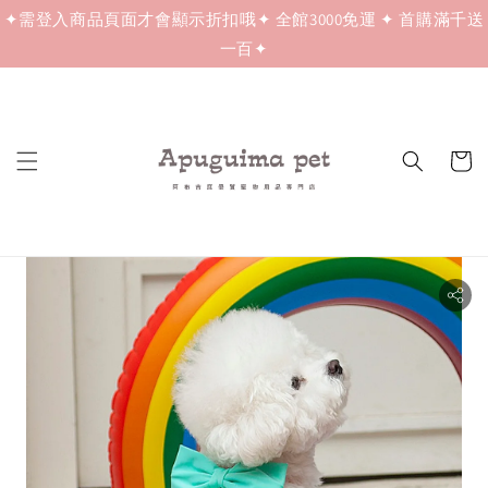
✦需登入商品頁面才會顯示折扣哦✦ 全館3000免運 ✦ 首購滿千送
一百✦