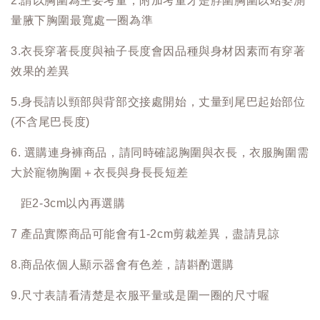
2.請以胸圍為主要考量，附加考量才是脖圍胸圍以站姿測
量腋下胸圍最寬處一圈為準
3.衣長穿著長度與袖子長度會因品種與身材因素而有穿著
效果的差異
5.身長請以頸部與背部交接處開始，丈量到尾巴起始部位
(不含尾巴長度)
6. 選購連身褲商品，請同時確認胸圍與衣長，衣服胸圍需
大於寵物胸圍＋衣長與身長長短差
距2-3cm以內再選購
7 產品實際商品可能會有1-2cm剪裁差異，盡請見諒
8.商品依個人顯示器會有色差，請斟酌選購
9.尺寸表請看清楚是衣服平量或是圍一圈的尺寸喔