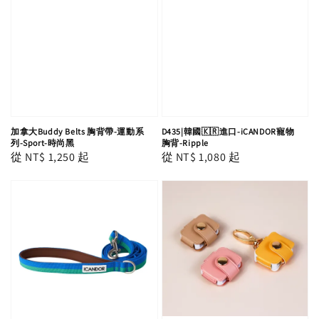
加拿大Buddy Belts 胸背帶-運動系
D435|韓國🇰🇷進口-iCANDOR寵物
列-Sport-時尚黑
胸背-Ripple
Regular
從
NT$ 1,250
起
Regular
從
NT$ 1,080
起
price
price