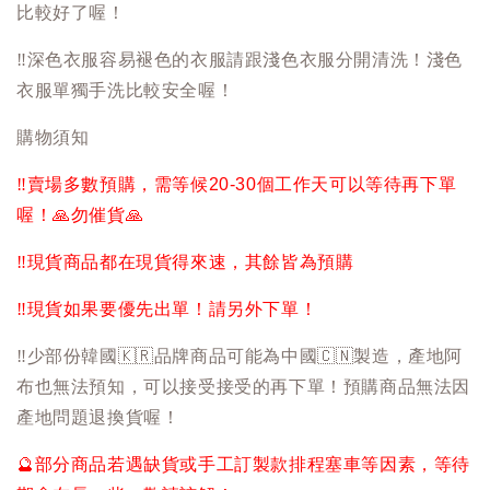
比較好了喔！
‼️
深色衣服容易褪色的衣服請跟淺色衣服分開清洗！淺色
衣服單獨手洗比較安全喔！
購物須知
‼️
賣場多數預購，需等候20-30個工作天可以等待再下單
喔！
🙏
勿催貨
🙏
‼️
現貨商品都在現貨得來速，其餘皆為預購
‼️
現貨如果要優先出單！請另外下單！
‼️
少部份韓國
🇰🇷
品牌商品可能為中國
🇨🇳
製造，產地阿
布也無法預知，可以接受接受的再下單！預購商品無法因
產地問題退換貨喔！
🔮
部分商品若遇缺貨或手工訂製款排程塞車等因素，等待