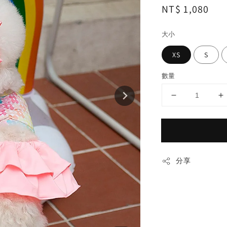
Regular
NT$ 1,080
price
大小
XS
S
數量
分享