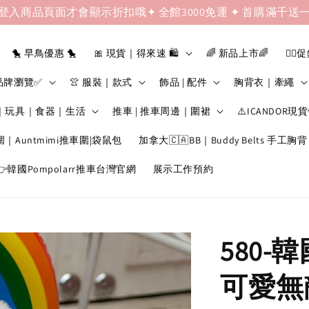
登入商品頁面才會顯示折扣哦✦ 全館3000免運 ✦ 首購滿千送
🐤 早鳥優惠 🐤
🎀 現貨｜得來速 🛍️
🌈 新品上市🌈
❤️‍🔥
品牌瀏覽✅
👚 服裝｜款式
飾品 | 配件
胸背衣｜牽繩
｜玩具｜食器｜生活
推車 | 推車周邊｜圍裙
⚠️ICANDOR現
圍｜Auntmimi推車圍|袋鼠包
加拿大🇨🇦BB｜Buddy Belts 手工胸背
韓國Pompolarr推車台灣官網
展示工作預約
580-
可愛無