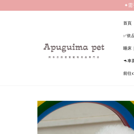
✦需
首頁
✅依
睡床
🦘車
前往