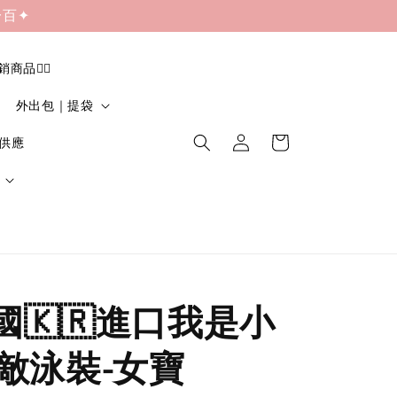
一百✦
促銷商品❤️‍🔥
外出包｜提袋
貨供應
韓國🇰🇷進口我是小
敵泳裝-女寶