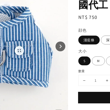
國代工
Regular
NT$ 750
price
顔色
淺藍條
深
大小
S
M
數量