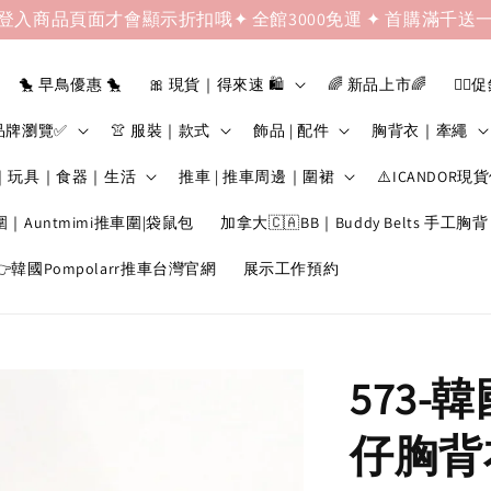
登入商品頁面才會顯示折扣哦✦ 全館3000免運 ✦ 首購滿千送
🐤 早鳥優惠 🐤
🎀 現貨｜得來速 🛍️
🌈 新品上市🌈
❤️‍🔥
品牌瀏覽✅
👚 服裝｜款式
飾品 | 配件
胸背衣｜牽繩
｜玩具｜食器｜生活
推車 | 推車周邊｜圍裙
⚠️ICANDOR現
圍｜Auntmimi推車圍|袋鼠包
加拿大🇨🇦BB｜Buddy Belts 手工胸背
韓國Pompolarr推車台灣官網
展示工作預約
573-
仔胸背