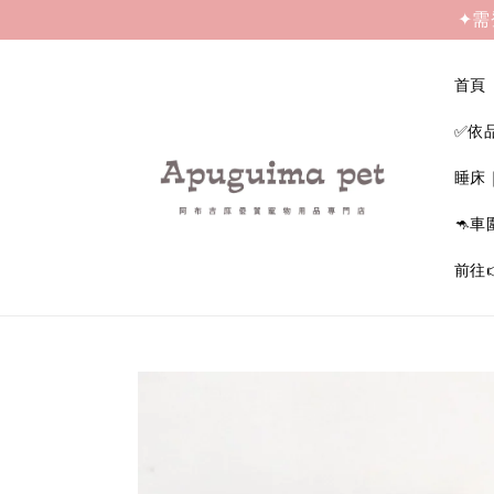
✦需
首頁
✅依
睡床
🦘車
前往