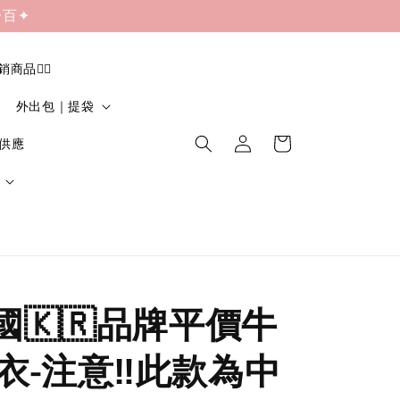
一百✦
促銷商品❤️‍🔥
外出包｜提袋
貨供應
韓國🇰🇷品牌平價牛
衣-注意‼️此款為中