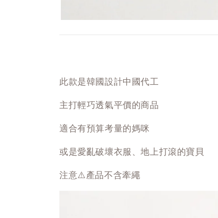
此款是韓國設計中國代工
主打輕巧透氣平價的商品
適合有預算考量的媽咪
或是愛亂破壞衣服、地上打滾的寶貝
注意⚠️產品不含牽繩