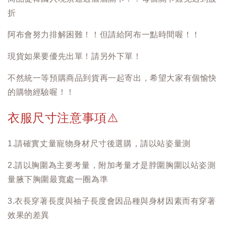
折
阿布會努力排解困難！！但請給阿布一點時間喔！！
現貨如果要優先出單！請另外下單！
不然統一等預購商品到貨再一起寄出，希望大家有個愉快
的購物經驗喔！！
衣服尺寸注意事項
⚠️
1.請確實丈量寵物身材尺寸後選購，請以站姿量測
2.請以胸圍為主要考量，附加考量才是脖圍胸圍以站姿測
量腋下胸圍最寬處一圈為準
3.衣長穿著長度與袖子長度會因品種與身材因素而有穿著
效果的差異