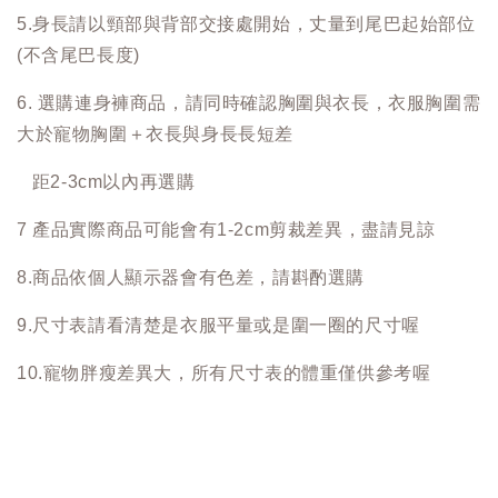
5.身長請以頸部與背部交接處開始，丈量到尾巴起始部位
(不含尾巴長度)
6. 選購連身褲商品，請同時確認胸圍與衣長，衣服胸圍需
大於寵物胸圍＋衣長與身長長短差
距2-3cm以內再選購
7 產品實際商品可能會有1-2cm剪裁差異，盡請見諒
8.商品依個人顯示器會有色差，請斟酌選購
9.尺寸表請看清楚是衣服平量或是圍一圈的尺寸喔
10.寵物胖瘦差異大，所有尺寸表的體重僅供參考喔