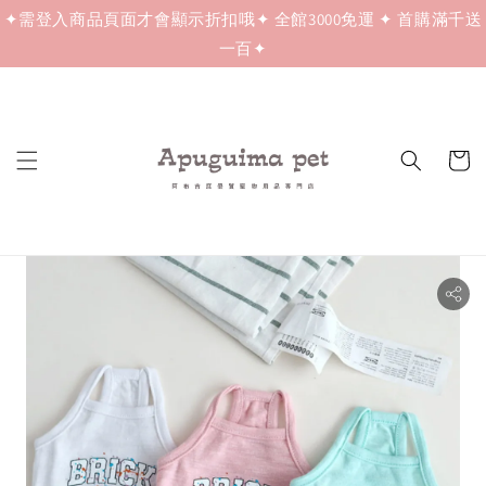
✦需登入商品頁面才會顯示折扣哦✦ 全館3000免運 ✦ 首購滿千送
一百✦