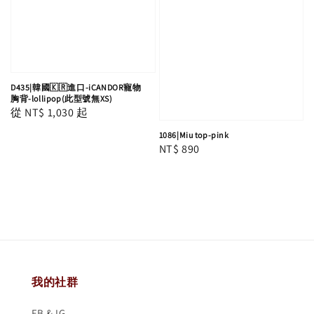
D435|韓國🇰🇷進口-iCANDOR寵物
胸背-lollipop(此型號無XS)
Regular
從
NT$ 1,030
起
price
1086|Miu top-pink
Regular
NT$ 890
price
我的社群
FB & IG