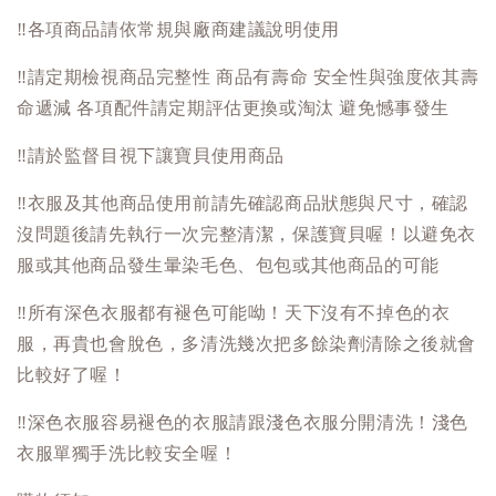
‼️
各項商品請依常規與廠商建議說明使用
‼️
請定期檢視商品完整性 商品有壽命 安全性與強度依其壽
命遞減 各項配件請定期評估更換或淘汰 避免憾事發生
‼️
請於監督目視下讓寶貝使用商品
‼️
衣服及其他商品使用前請先確認商品狀態與尺寸，確認
沒問題後請先執行一次完整清潔，保護寶貝喔！以避免衣
服或其他商品發生暈染毛色、包包或其他商品的可能
‼️
所有深色衣服都有褪色可能呦！天下沒有不掉色的衣
服，再貴也會脫色，多清洗幾次把多餘染劑清除之後就會
比較好了喔！
‼️
深色衣服容易褪色的衣服請跟淺色衣服分開清洗！淺色
衣服單獨手洗比較安全喔！