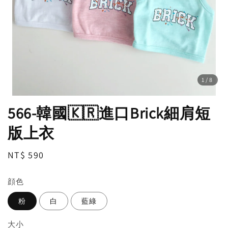
1
/8
566-韓國🇰🇷進口Brick細肩短
版上衣
Regular
NT$ 590
price
顔色
粉
白
藍綠
大小