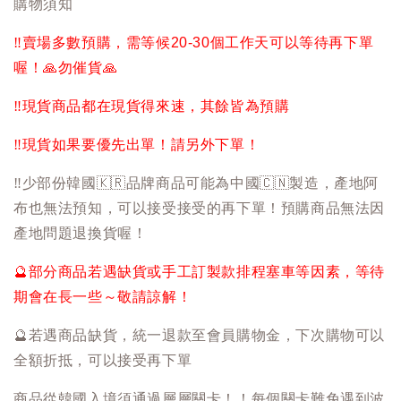
購物須知
‼️
賣場多數預購，需等候20-30個工作天可以等待再下單
喔！
🙏
勿催貨
🙏
‼️
現貨商品都在現貨得來速，其餘皆為預購
‼️
現貨如果要優先出單！請另外下單！
‼️
少部份韓國
🇰🇷
品牌商品可能為中國
🇨🇳
製造，產地阿
布也無法預知，可以接受接受的再下單！預購商品無法因
產地問題退換貨喔！
🔮
部分商品若遇缺貨或手工訂製款排程塞車等因素，等待
期會在長一些～敬請諒解！
🔮
若遇商品缺貨，統一退款至會員購物金，下次購物可以
全額折抵，可以接受再下單
商品從韓國入境須通過層層關卡！！每個關卡難免遇到波