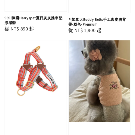
909|韓國Harryspet夏日炎炎推車墊
P|加拿大Buddy Belts手工真皮胸背
涼感套
帶-粉色-Premium
Regular
從
NT$ 890
起
Regular
從
NT$ 1,800
起
price
price