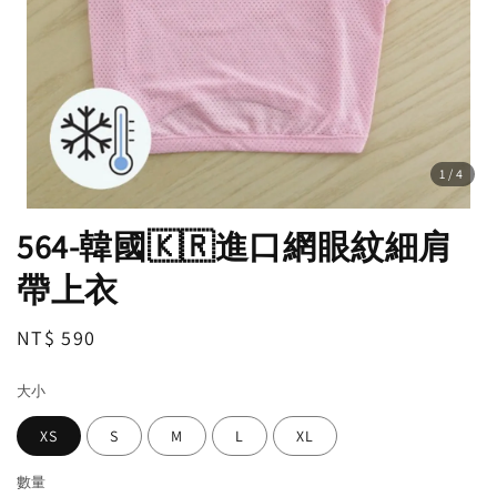
1
/4
564-韓國🇰🇷進口網眼紋細肩
帶上衣
Regular
NT$ 590
price
大小
XS
S
M
L
XL
數量