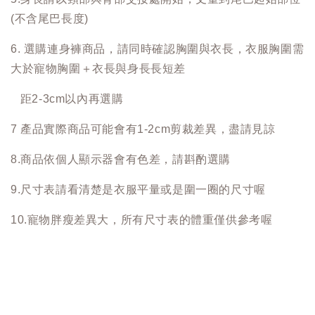
(不含尾巴長度)
6. 選購連身褲商品，請同時確認胸圍與衣長，衣服胸圍需
大於寵物胸圍＋衣長與身長長短差
距2-3cm以內再選購
7 產品實際商品可能會有1-2cm剪裁差異，盡請見諒
8.商品依個人顯示器會有色差，請斟酌選購
9.尺寸表請看清楚是衣服平量或是圍一圈的尺寸喔
10.寵物胖瘦差異大，所有尺寸表的體重僅供參考喔