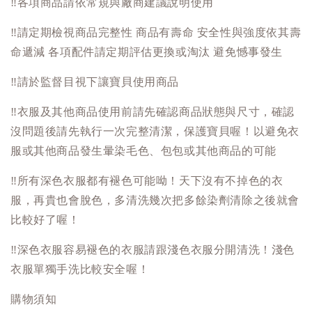
‼️
各項商品請依常規與廠商建議說明使用
‼️
請定期檢視商品完整性 商品有壽命 安全性與強度依其壽
命遞減 各項配件請定期評估更換或淘汰 避免憾事發生
‼️
請於監督目視下讓寶貝使用商品
‼️
衣服及其他商品使用前請先確認商品狀態與尺寸，確認
沒問題後請先執行一次完整清潔，保護寶貝喔！以避免衣
服或其他商品發生暈染毛色、包包或其他商品的可能
‼️
所有深色衣服都有褪色可能呦！天下沒有不掉色的衣
服，再貴也會脫色，多清洗幾次把多餘染劑清除之後就會
比較好了喔！
‼️
深色衣服容易褪色的衣服請跟淺色衣服分開清洗！淺色
衣服單獨手洗比較安全喔！
購物須知