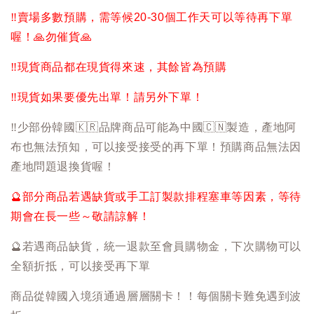
‼️
賣場多數預購，需等候20-30個工作天可以等待再下單
喔！
🙏
勿催貨
🙏
‼️
現貨商品都在現貨得來速，其餘皆為預購
‼️
現貨如果要優先出單！請另外下單！
‼️
少部份韓國
🇰🇷
品牌商品可能為中國
🇨🇳
製造，產地阿
布也無法預知，可以接受接受的再下單！預購商品無法因
產地問題退換貨喔！
🔮
部分商品若遇缺貨或手工訂製款排程塞車等因素，等待
期會在長一些～敬請諒解！
🔮
若遇商品缺貨，統一退款至會員購物金，下次購物可以
全額折抵，可以接受再下單
商品從韓國入境須通過層層關卡！！每個關卡難免遇到波