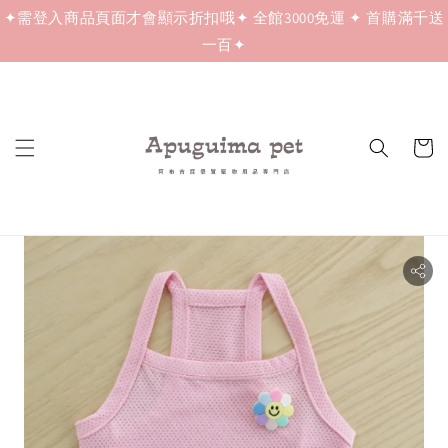
✦需登入商品頁面才會顯示折扣哦✦ 全館3000免運 ✦ 首購滿千送
一百✦