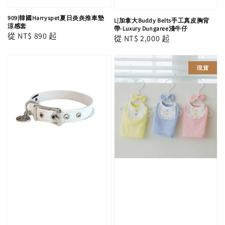
909|韓國Harryspet夏日炎炎推車墊
L|加拿大Buddy Belts手工真皮胸背
涼感套
帶-Luxury Dungaree淺牛仔
Regular
從
NT$ 890
起
Regular
從
NT$ 2,000
起
price
price
現貨