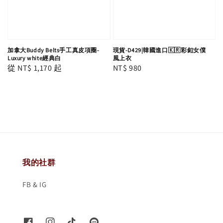
加拿大Buddy Belts手工真皮項圈-
現貨-D429|韓國進口🇰🇷彩釦女僕
Luxury white經典白
風上衣
Regular
從
NT$ 1,170
起
Regular
NT$ 980
price
price
我的社群
FB & IG