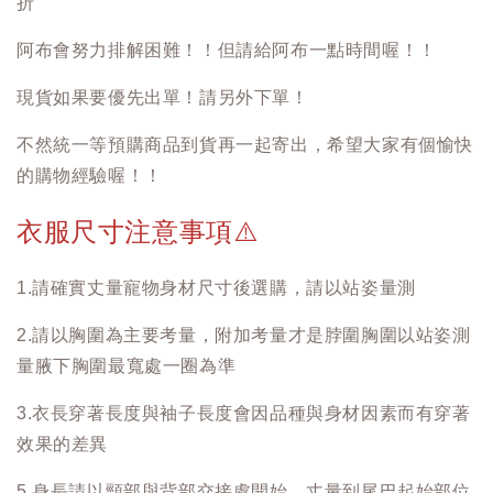
折
阿布會努力排解困難！！但請給阿布一點時間喔！！
現貨如果要優先出單！請另外下單！
不然統一等預購商品到貨再一起寄出，希望大家有個愉快
的購物經驗喔！！
衣服尺寸注意事項
⚠️
1.請確實丈量寵物身材尺寸後選購，請以站姿量測
2.請以胸圍為主要考量，附加考量才是脖圍胸圍以站姿測
量腋下胸圍最寬處一圈為準
3.衣長穿著長度與袖子長度會因品種與身材因素而有穿著
效果的差異
5.身長請以頸部與背部交接處開始，丈量到尾巴起始部位