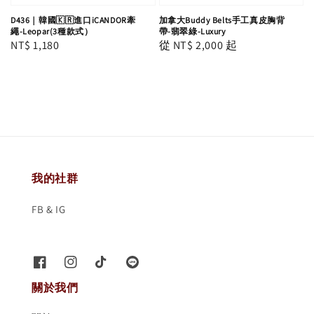
D436｜韓國🇰🇷進口iCANDOR牽
加拿大Buddy Belts手工真皮胸背
繩-Leopar(3種款式）
帶-翡翠綠-Luxury
Regular
NT$ 1,180
Regular
從
NT$ 2,000
起
price
price
我的社群
FB & IG
關於我們