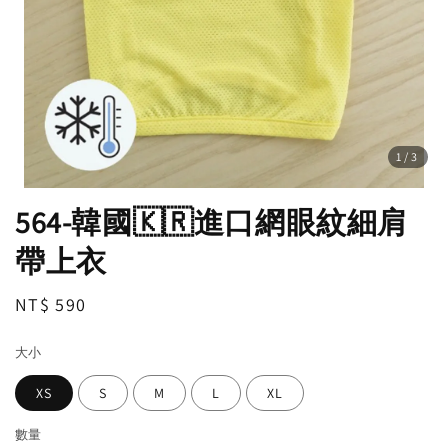
1
/3
564-韓國🇰🇷進口網眼紋細肩
帶上衣
Regular
NT$ 590
price
大小
XS
S
M
L
XL
數量