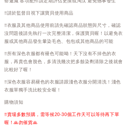
命遞減 各項配件請定期評估更換或淘汰 避免憾事發生
‼️
請於監督目視下讓寶貝使用商品
‼️
衣服及其他商品使用前請先確認商品狀態與尺寸，確認
沒問題後請先執行一次完整清潔，保護寶貝喔！以避免衣
服或其他商品發生暈染毛色、包包或其他商品的可能
‼️
所有深色衣服都有褪色可能呦！天下沒有不掉色的衣
服，再貴也會脫色，多清洗幾次把多餘染劑清除之後就會
比較好了喔！
‼️
深色衣服容易褪色的衣服請跟淺色衣服分開清洗！淺色
衣服單獨手洗比較安全喔！
購物須知
‼️
賣場多數預購，需等候20-30個工作天可以等待再下單
喔！
🙏
勿催貨
🙏