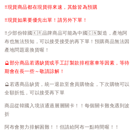
‼️
現貨商品都在現貨得來速，其餘皆為預購
‼️
現貨如果要優先出單！請另外下單！
‼️
少部份韓國
🇰🇷
品牌商品可能為中國
🇨🇳
製造，產地阿
布也無法預知，可以接受接受的再下單！預購商品無法因
產地問題退換貨喔！
🔮
部分商品若遇缺貨或手工訂製款排程塞車等因素，等待
期會在長一些～敬請諒解！
🔮
若遇商品缺貨，統一退款至會員購物金，下次購物可以
全額折抵，可以接受再下單
商品從韓國入境須通過層層關卡！！每個關卡難免遇到波
折
阿布會努力排解困難！！但請給阿布一點時間喔！！