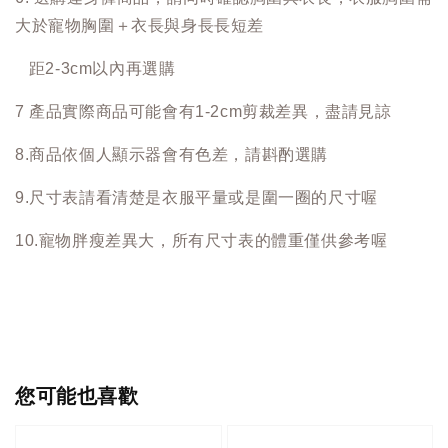
大於寵物胸圍＋衣長與身長長短差
距2-3cm以內再選購
7 產品實際商品可能會有1-2cm剪裁差異，盡請見諒
8.商品依個人顯示器會有色差，請斟酌選購
9.尺寸表請看清楚是衣服平量或是圍一圈的尺寸喔
10.寵物胖瘦差異大，所有尺寸表的體重僅供參考喔
您可能也喜歡