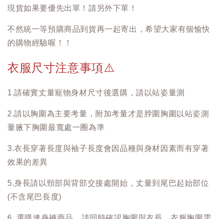
現貨如果要優先出單！請另外下單！
不然統一等預購商品到貨再一起寄出，希望大家有個愉快
的購物經驗喔！！
衣服尺寸注意事項
⚠️
1.請確實丈量寵物身材尺寸後選購，請以站姿量測
2.請以胸圍為主要考量，附加考量才是脖圍胸圍以站姿測
量腋下胸圍最寬處一圈為準
3.衣長穿著長度與袖子長度會因品種與身材因素而有穿著
效果的差異
5.身長請以頸部與背部交接處開始，丈量到尾巴起始部位
(不含尾巴長度)
6. 選購連身褲商品，請同時確認胸圍與衣長，衣服胸圍需