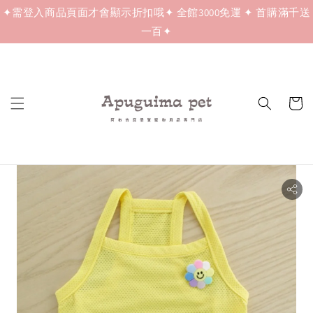
✦需登入商品頁面才會顯示折扣哦✦ 全館3000免運 ✦ 首購滿千送
一百✦