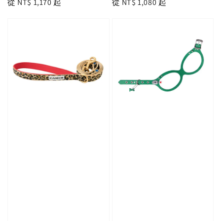
Regular
從
NT$ 1,170
起
Regular
從
NT$ 1,080
起
price
price