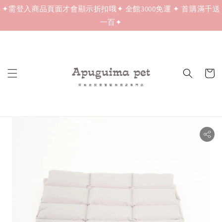
✦需登入商品頁面才會顯示折扣哦✦ 全館3000免運 ✦ 首購滿千送
一百✦