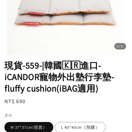
1
/5
現貨-559-|韓國🇰🇷進口-
iCANDOR寵物外出墊行李墊-
fluffy cushion(iBAG適用)
Regular
NT$ 690
price
大小
M 37*37cm(現貨）
L 40*40cm（預購）