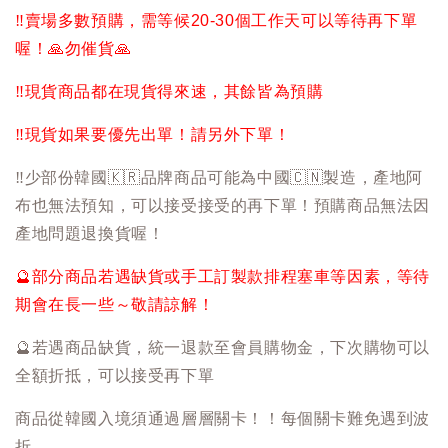
‼️
賣場多數預購，需等候20-30個工作天可以等待再下單
喔！
🙏
勿催貨
🙏
‼️
現貨商品都在現貨得來速，其餘皆為預購
‼️
現貨如果要優先出單！請另外下單！
‼️
少部份韓國
🇰🇷
品牌商品可能為中國
🇨🇳
製造，產地阿
布也無法預知，可以接受接受的再下單！預購商品無法因
產地問題退換貨喔！
🔮
部分商品若遇缺貨或手工訂製款排程塞車等因素，等待
期會在長一些～敬請諒解！
🔮
若遇商品缺貨，統一退款至會員購物金，下次購物可以
全額折抵，可以接受再下單
商品從韓國入境須通過層層關卡！！每個關卡難免遇到波
折