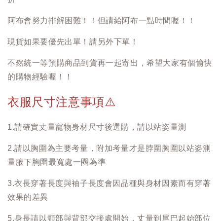
阿布會努力排解困難！！但請給阿布一點時間喔！！
現貨如果要優先出單！請另外下單！
不然統一等預購商品到貨再一起寄出，希望大家有個愉快
的購物經驗喔！！
衣服尺寸注意事項
⚠️
1.請確實丈量寵物身材尺寸後選購，請以站姿量測
2.請以胸圍為主要考量，附加考量才是脖圍胸圍以站姿測
量腋下胸圍最寬處一圈為準
3.衣長穿著長度與袖子長度會因品種與身材因素而有穿著
效果的差異
5.身長請以頸部與背部交接處開始，丈量到尾巴起始部位