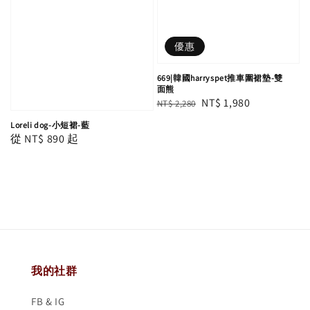
優惠
669|韓國harryspet推車圍裙墊-雙
面熊
Regular
Sale
NT$ 1,980
NT$ 2,280
price
price
Loreli dog-小短裙-藍
Regular
從
NT$ 890
起
price
我的社群
FB & IG