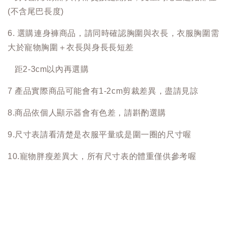
(不含尾巴長度)
6. 選購連身褲商品，請同時確認胸圍與衣長，衣服胸圍需
大於寵物胸圍＋衣長與身長長短差
距2-3cm以內再選購
7 產品實際商品可能會有1-2cm剪裁差異，盡請見諒
8.商品依個人顯示器會有色差，請斟酌選購
9.尺寸表請看清楚是衣服平量或是圍一圈的尺寸喔
10.寵物胖瘦差異大，所有尺寸表的體重僅供參考喔