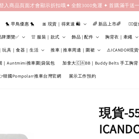
登入商品頁面才會顯示折扣哦✦ 全館3000免運 ✦ 首購滿千送
🐤 早鳥優惠 🐤
🎀 現貨｜得來速 🛍️
🌈 新品上市🌈
❤️‍🔥
品牌瀏覽✅
👚 服裝｜款式
飾品 | 配件
胸背衣｜牽繩
｜玩具｜食器｜生活
推車 | 推車周邊｜圍裙
⚠️ICANDOR現
圍｜Auntmimi推車圍|袋鼠包
加拿大🇨🇦BB｜Buddy Belts 手工胸背
韓國Pompolarr推車台灣官網
展示工作預約
現貨-5
ICAN