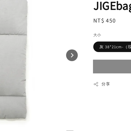
JIGEb
Regular
NT$ 450
售完
price
大小
灰 38*21cm-
分享