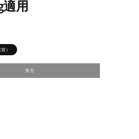
ag適用
（現貨）
售完