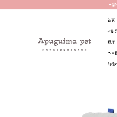
✦需
首頁
✅依
睡床
🦘車
前往