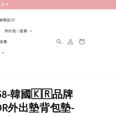
一百✦
促銷商品❤️‍🔥
外出包｜提袋
貨供應
58-韓國🇰🇷品牌
DOR外出墊背包墊-