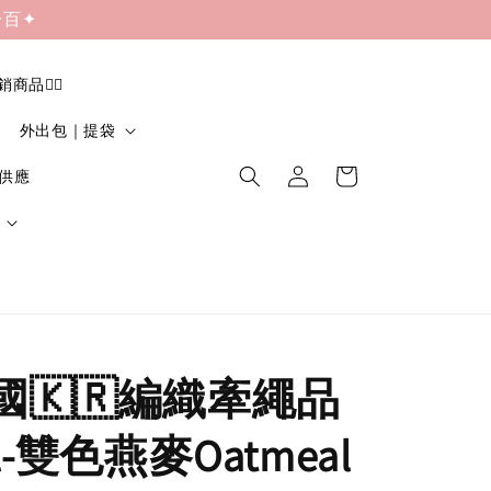
一百✦
促銷商品❤️‍🔥
外出包｜提袋
貨供應
韓國🇰🇷編織牽繩品
ll-雙色燕麥Oatmeal