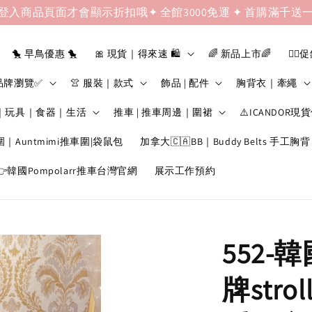
登入商品頁面才會顯示折扣哦✦ 全館3000免運 ✦ 首購滿千送
🐤 早鳥優惠 🐤
🎀 現貨｜得來速 🛍️
🌈 新品上市🌈
❤️‍🔥
品牌瀏覽✅
👚 服裝｜款式
飾品 | 配件
胸背衣｜牽繩
｜玩具｜食器｜生活
推車 | 推車周邊｜圍裙
⚠️ICANDOR現
圍｜Auntmimi推車圍|袋鼠包
加拿大🇨🇦BB｜Buddy Belts 手工胸背
韓國Pompolarr推車台灣官網
展示工作預約
552-
牌stro