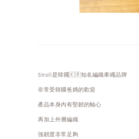
Stroll是韓國🇰🇷知名編織牽繩品牌
非常受韓國爸媽的歡迎
產品本身內有堅韌的軸心
再加上外層編織
強韌度非常足夠