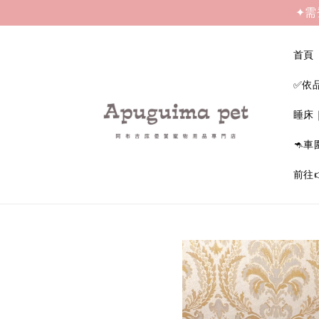
✦需
首頁
✅依
睡床
🦘車
前往