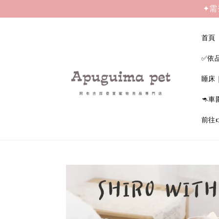
✦需
首頁
✅依
睡床
🦘車
前往