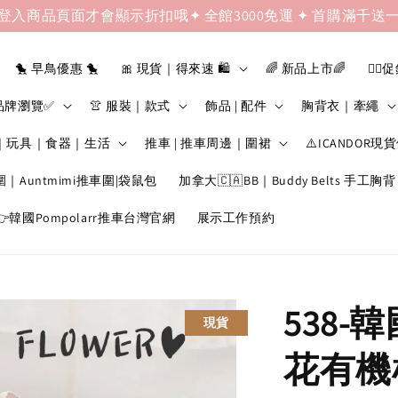
登入商品頁面才會顯示折扣哦✦ 全館3000免運 ✦ 首購滿千送
🐤 早鳥優惠 🐤
🎀 現貨｜得來速 🛍️
🌈 新品上市🌈
❤️‍🔥
品牌瀏覽✅
👚 服裝｜款式
飾品 | 配件
胸背衣｜牽繩
｜玩具｜食器｜生活
推車 | 推車周邊｜圍裙
⚠️ICANDOR現
圍｜Auntmimi推車圍|袋鼠包
加拿大🇨🇦BB｜Buddy Belts 手工胸背
韓國Pompolarr推車台灣官網
展示工作預約
538-
現貨
花有機