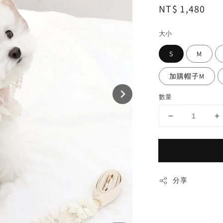
Regular
NT$ 1,480
price
大小
S
M
加購帽子M
數量
分享