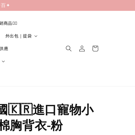
一百✦
促銷商品❤️‍🔥
外出包｜提袋
貨供應
韓國🇰🇷進口寵物小
棉胸背衣-粉