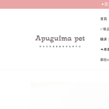
✦需
首頁
✅依
睡床
🦘車
前往