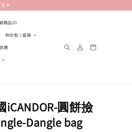
一百✦
促銷商品❤️‍🔥
外出包｜提袋
貨供應
韓國iCANDOR-圓餅撿
gle-Dangle bag