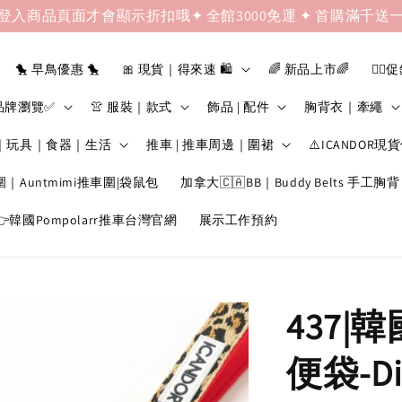
登入商品頁面才會顯示折扣哦✦ 全館3000免運 ✦ 首購滿千送
🐤 早鳥優惠 🐤
🎀 現貨｜得來速 🛍️
🌈 新品上市🌈
❤️‍🔥
品牌瀏覽✅
👚 服裝｜款式
飾品 | 配件
胸背衣｜牽繩
｜玩具｜食器｜生活
推車 | 推車周邊｜圍裙
⚠️ICANDOR現
圍｜Auntmimi推車圍|袋鼠包
加拿大🇨🇦BB｜Buddy Belts 手工胸背
韓國Pompolarr推車台灣官網
展示工作預約
437|
便袋-Din