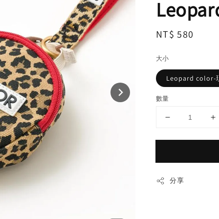
Leopar
Regular
NT$ 580
price
大小
Leopard co
數量
分享