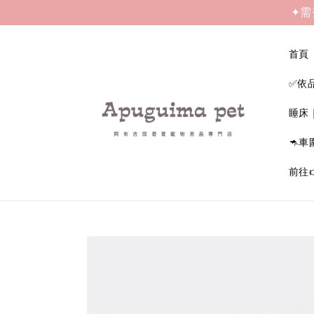
✦需
首頁
✅依
睡床
🦘車
前往