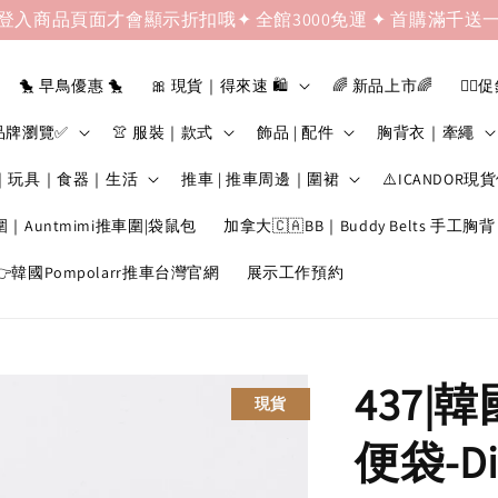
登入商品頁面才會顯示折扣哦✦ 全館3000免運 ✦ 首購滿千送
🐤 早鳥優惠 🐤
🎀 現貨｜得來速 🛍️
🌈 新品上市🌈
❤️‍🔥
品牌瀏覽✅
👚 服裝｜款式
飾品 | 配件
胸背衣｜牽繩
｜玩具｜食器｜生活
推車 | 推車周邊｜圍裙
⚠️ICANDOR現
圍｜Auntmimi推車圍|袋鼠包
加拿大🇨🇦BB｜Buddy Belts 手工胸背
韓國Pompolarr推車台灣官網
展示工作預約
437|
現貨
便袋-Din