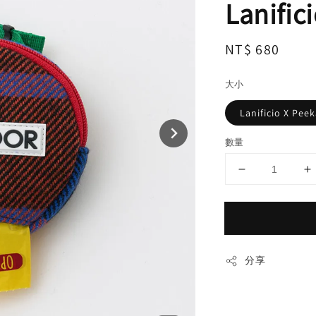
Lanific
Regular
NT$ 680
price
大小
Lanificio X Pe
數量
分享