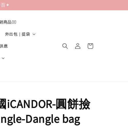
一百✦
促銷商品❤️‍🔥
外出包｜提袋
貨供應
韓國iCANDOR-圓餅撿
gle-Dangle bag