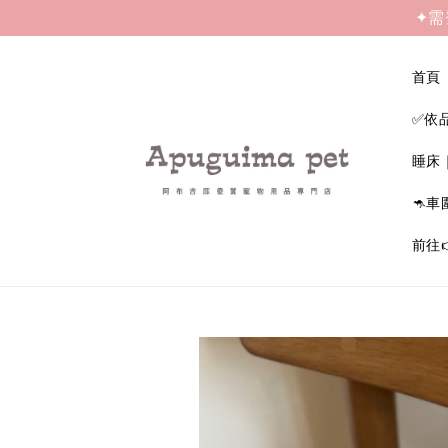
✦需
首頁
✅依
睡床
🦘車
前往