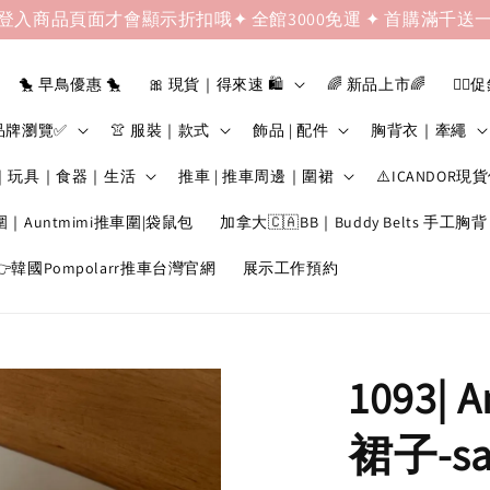
登入商品頁面才會顯示折扣哦✦ 全館3000免運 ✦ 首購滿千送
🐤 早鳥優惠 🐤
🎀 現貨｜得來速 🛍️
🌈 新品上市🌈
❤️‍🔥
品牌瀏覽✅
👚 服裝｜款式
飾品 | 配件
胸背衣｜牽繩
｜玩具｜食器｜生活
推車 | 推車周邊｜圍裙
⚠️ICANDOR現
圍｜Auntmimi推車圍|袋鼠包
加拿大🇨🇦BB｜Buddy Belts 手工胸背
韓國Pompolarr推車台灣官網
展示工作預約
1093| A
裙子-sa