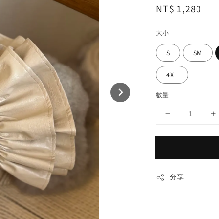
Regular
NT$ 1,280
price
大小
S
SM
4XL
數量
分享