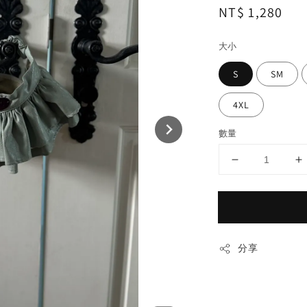
Regular
NT$ 1,280
price
大小
S
SM
4XL
數量
分享