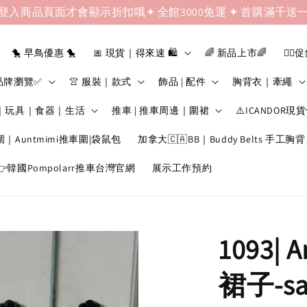
登入商品頁面才會顯示折扣哦✦ 全館3000免運 ✦ 首購滿千送
🐤 早鳥優惠 🐤
🎀 現貨｜得來速 🛍️
🌈 新品上市🌈
❤️‍🔥
品牌瀏覽✅
👚 服裝｜款式
飾品 | 配件
胸背衣｜牽繩
｜玩具｜食器｜生活
推車 | 推車周邊｜圍裙
⚠️ICANDOR現
圍｜Auntmimi推車圍|袋鼠包
加拿大🇨🇦BB｜Buddy Belts 手工胸背
韓國Pompolarr推車台灣官網
展示工作預約
1093| A
裙子-s