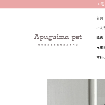
✦需
首頁
✅依
睡床
🦘車
前往