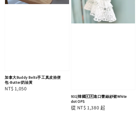
加拿大Buddy Belts手工真皮拾便
包-Butter奶油黃
Regular
NT$ 1,050
price
931|韓國🇰🇷進口蕾絲紗裙White
dot OPS
Regular
從
NT$ 1,380
起
price