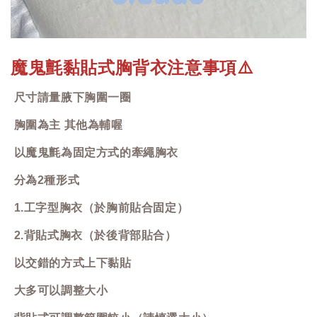
魔鬼氈黏貼式胸背衣注意事項
⚠️
尺寸請量腋下胸圍一圈
胸圍為主 其他為輔喔
以魔鬼氈為固定方式的牽繩胸衣
分為2種形式
1.工字型胸衣（於胸前貼合固定）
2.背貼式胸衣（於後背部貼合）
以交錯的方式上下黏貼
大多可以調整大小