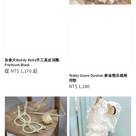
加拿大Buddy Belts手工真皮項圈-
Premium Black
Regular
從
NT$ 1,170
起
Teddy Grove Duralon 泰迪熊涼感兩
price
用墊
Regular
NT$ 1,180
price