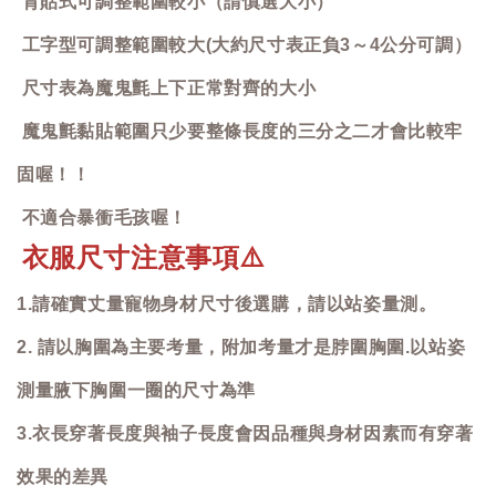
背貼式可調整範圍較小（請慎選大小）
工字型可調整範圍較大(大約尺寸表正負3～4公分可調）
尺寸表為魔鬼氈上下正常對齊的大小
魔鬼氈黏貼範圍只少要整條長度的三分之二才會比較牢
固喔！！
不適合暴衝毛孩喔！
衣服尺寸注意事項
⚠️
1.請確實丈量寵物身材尺寸後選購，請以站姿量測。
2. 請以胸圍為主要考量，附加考量才是脖圍胸圍.以站姿
測量腋下胸圍一圈的尺寸為準
3.衣長穿著長度與袖子長度會因品種與身材因素而有穿著
效果的差異