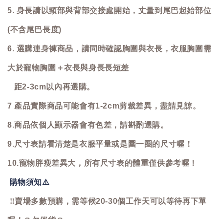
5. 身長請以頸部與背部交接處開始，丈量到尾巴起始部位
(不含尾巴長度)
6. 選購連身褲商品，請同時確認胸圍與衣長，衣服胸圍需
大於寵物胸圍＋衣長與身長長短差
距2-3cm以內再選購。
7 產品實際商品可能會有1-2cm剪裁差異，盡請見諒。
8.商品依個人顯示器會有色差，請斟酌選購。
9.尺寸表請看清楚是衣服平量或是圍一圈的尺寸喔！
10.寵物胖瘦差異大，所有尺寸表的體重僅供參考喔！
購物須知
⚠️
‼️
賣場多數預購，需等候20-30個工作天可以等待再下單