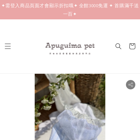
✦需登入商品頁面才會顯示折扣哦✦ 全館3000免運 ✦ 首購滿千送
一百✦