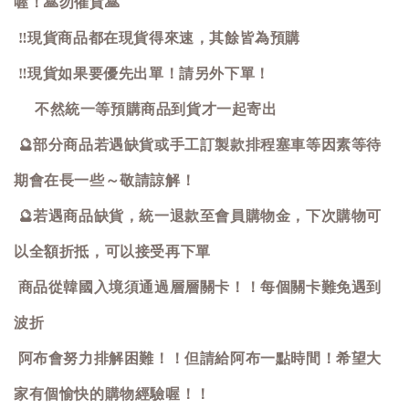
喔！
🙏
勿催貨
🙏
‼️
現貨商品都在現貨得來速，其餘皆為預購
‼️
現貨如果要優先出單！請另外下單！
不然統一等預購商品到貨才一起寄出
🔮
部分商品若遇缺貨或手工訂製款排程塞車等因素等待
期會在長一些～敬請諒解！
🔮
若遇商品缺貨，統一退款至會員購物金，下次購物可
以全額折抵，可以接受再下單
商品從韓國入境須通過層層關卡！！每個關卡難免遇到
波折
阿布會努力排解困難！！但請給阿布一點時間！希望大
家有個愉快的購物經驗喔！！