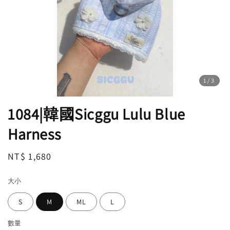
1
/3
1084|韓國Sicggu Lulu Blue
Harness
Regular
NT$ 1,680
price
大小
S
M
ML
L
數量