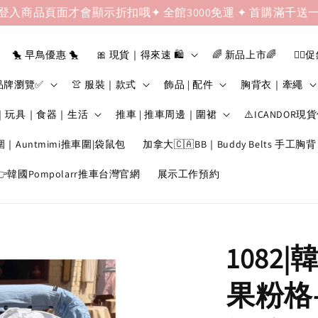
登入商品頁面才會顯示折扣哦✦ 全館3000免運 ✦ 首購滿千送
🐤 早鳥優惠 🐤
🎀 現貨｜得來速 🛍️
🌈 新品上市🌈
❤️‍🔥
品牌瀏覽✅
👚 服裝｜款式
飾品 | 配件
胸背衣｜牽繩
｜玩具｜食器｜生活
推車 | 推車周邊｜圍裙
⚠️ICANDOR現
圍｜Auntmimi推車圍|袋鼠包
加拿大🇨🇦BB｜Buddy Belts 手工胸背
韓國Pompolarr推車台灣官網
展示工作預約
1082
果粉格