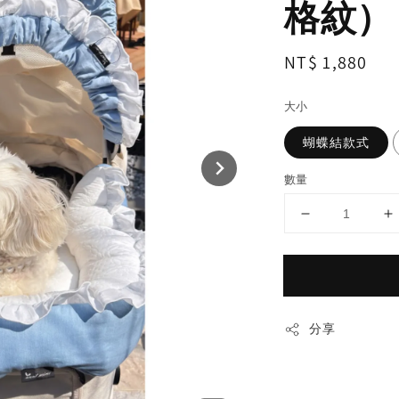
格紋）
Regular
NT$ 1,880
price
大小
蝴蝶結款式
數量
分享