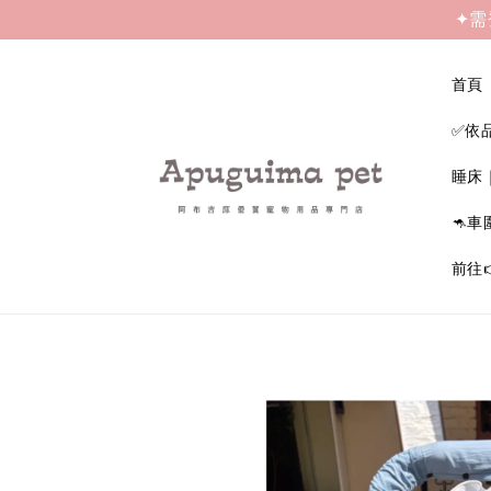
✦需
首頁
✅依
睡床
🦘車
前往