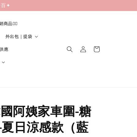
一百✦
促銷商品❤️‍🔥
外出包｜提袋
貨供應
|韓國阿姨家車圍-糖
-夏日涼感款（藍