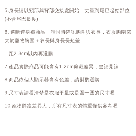
5.身長請以頸部與背部交接處開始，丈量到尾巴起始部位
(不含尾巴長度)
6. 選購連身褲商品，請同時確認胸圍與衣長，衣服胸圍需
大於寵物胸圍＋衣長與身長長短差
距2-3cm以內再選購
7 產品實際商品可能會有1-2cm剪裁差異，盡請見諒
8.商品依個人顯示器會有色差，請斟酌選購
9.尺寸表請看清楚是衣服平量或是圍一圈的尺寸喔
10.寵物胖瘦差異大，所有尺寸表的體重僅供參考喔