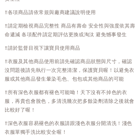
‼️
各項商品請依常規與廠商建議說明使用
‼️
請定期檢視商品完整性 商品有壽命 安全性與強度依其壽
命遞減 各項配件請定期評估更換或淘汰 避免憾事發生
‼️
請於監督目視下讓寶貝使用商品
‼️
衣服及其他商品使用前請先確認商品狀態與尺寸，確認
沒問題後請先執行一次完整清潔，保護寶貝喔！以避免衣
服或其他商品發生暈染毛色、包包或其他商品的可能
‼️
所有深色衣服都有褪色可能呦！天下沒有不掉色的衣
服，再貴也會脫色，多清洗幾次把多餘染劑清除之後就會
比較好了喔！
‼️
深色衣服容易褪色的衣服請跟淺色衣服分開清洗！淺色
衣服單獨手洗比較安全喔！