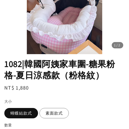
1
/2
1082|韓國阿姨家車圍-糖果粉
格-夏日涼感款（粉格紋）
Regular
NT$ 1,880
price
大小
蝴蝶結款式
素面款式
數量