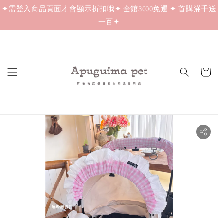
✦需登入商品頁面才會顯示折扣哦✦ 全館3000免運 ✦ 首購滿千送
一百✦