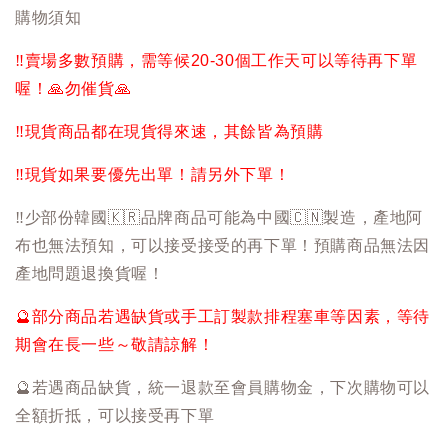
購物須知
‼️
賣場多數預購，需等候20-30個工作天可以等待再下單
喔！
🙏
勿催貨
🙏
‼️
現貨商品都在現貨得來速，其餘皆為預購
‼️
現貨如果要優先出單！請另外下單！
‼️
少部份韓國
🇰🇷
品牌商品可能為中國
🇨🇳
製造，產地阿
布也無法預知，可以接受接受的再下單！預購商品無法因
產地問題退換貨喔！
🔮
部分商品若遇缺貨或手工訂製款排程塞車等因素，等待
期會在長一些～敬請諒解！
🔮
若遇商品缺貨，統一退款至會員購物金，下次購物可以
全額折抵，可以接受再下單