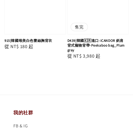
售完
915|韓國唯美白色蕾絲胸背衣
D439|韓國🇰🇷進口-iCANDOR 斜肩
背式寵物背帶-Peekaboo bag_Plum
Regular
從
NT$ 180
起
gray
price
Regular
從
NT$ 3,980
起
price
我的社群
FB & IG