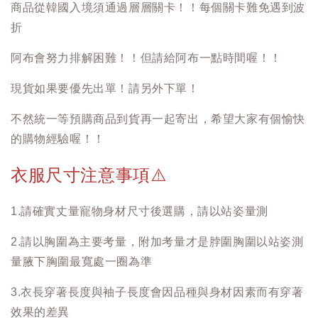
商品從韓國入境須通過層層關卡！！每個關卡難免遇到波
折
阿布會努力排解困難！！但請給阿布一點時間喔！！
現貨如果要優先出單！請另外下單！
不然統一等預購商品到貨再一起寄出，希望大家有個愉快
的購物經驗喔！！
衣服尺寸注意事項
⚠️
1.請確實丈量寵物身材尺寸後選購，請以站姿量測
2.請以胸圍為主要考量，附加考量才是脖圍胸圍以站姿測
量腋下胸圍最寬處一圈為準
3.衣長穿著長度與袖子長度會因品種與身材因素而有穿著
效果的差異