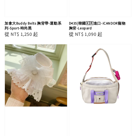
加拿大Buddy Belts 胸背帶-運動系
D435|韓國🇰🇷進口-iCANDOR寵物
列-Sport-時尚黑
胸背-Leopard
Regular
從
NT$ 1,250
起
Regular
從
NT$ 1,090
起
price
price