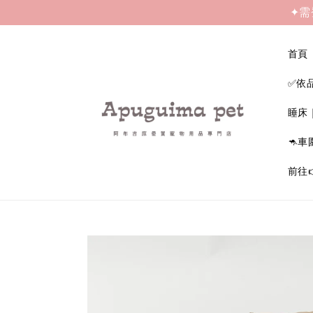
✦需
首頁
✅依
睡床
🦘車
前往