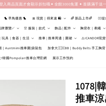
登入商品頁面才會顯示折扣哦✦ 全館3000免運 ✦ 首購滿千送
🐤 早鳥優惠 🐤
🎀 現貨｜得來速 🛍️
🌈 新品上市🌈
❤️‍🔥
品牌瀏覽✅
👚 服裝｜款式
飾品 | 配件
胸背衣｜牽繩
｜玩具｜食器｜生活
推車 | 推車周邊｜圍裙
⚠️ICANDOR現
圍｜Auntmimi推車圍|袋鼠包
加拿大🇨🇦BB｜Buddy Belts 手工胸背
韓國Pompolarr推車台灣官網
展示工作預約
1078|
推車涼