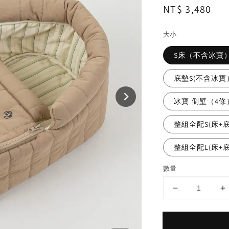
Regular
NT$ 3,480
price
大小
S床（不含冰寶
底墊S(不含冰寶
冰寶-側壁（4條
整組全配S(床+
整組全配L(床+
數量