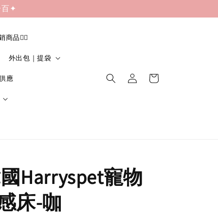
一百✦
促銷商品❤️‍🔥
外出包｜提袋
貨供應
韓國Harryspet寵物
感床-咖