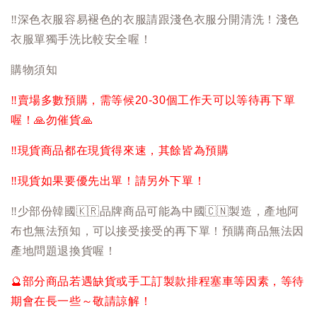
‼️
深色衣服容易褪色的衣服請跟淺色衣服分開清洗！淺色
衣服單獨手洗比較安全喔！
購物須知
‼️
賣場多數預購，需等候20-30個工作天可以等待再下單
喔！
🙏
勿催貨
🙏
‼️
現貨商品都在現貨得來速，其餘皆為預購
‼️
現貨如果要優先出單！請另外下單！
‼️
少部份韓國
🇰🇷
品牌商品可能為中國
🇨🇳
製造，產地阿
布也無法預知，可以接受接受的再下單！預購商品無法因
產地問題退換貨喔！
🔮
部分商品若遇缺貨或手工訂製款排程塞車等因素，等待
期會在長一些～敬請諒解！