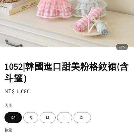
1
/5
1052|韓國進口甜美粉格紋裙(含
斗篷）
Regular
NT$ 1,680
price
大小
XS
S
M
L
XL
數量