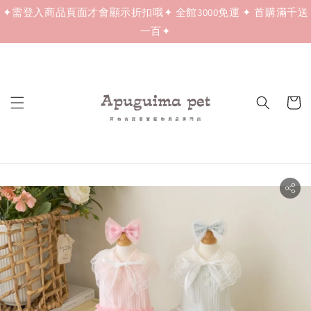
✦需登入商品頁面才會顯示折扣哦✦ 全館3000免運 ✦ 首購滿千送
一百✦