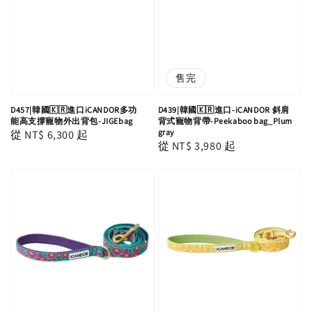
售完
D457|韓國🇰🇷進口iCANDOR多功
D439|韓國🇰🇷進口-iCANDOR 斜肩
能高支撐寵物外出背包-JIGEbag
背式寵物背帶-Peekaboo bag_Plum
gray
Regular
從
NT$ 6,300
起
Regular
從
NT$ 3,980
起
price
price