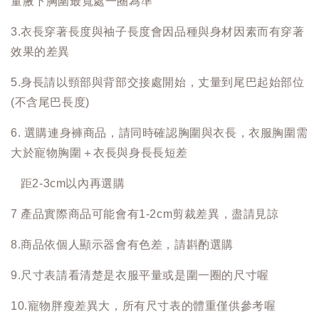
量腋下胸圍最寬處一圈為準
3.衣長穿著長度與袖子長度會因品種與身材因素而有穿著
效果的差異
5.身長請以頸部與背部交接處開始，丈量到尾巴起始部位
(不含尾巴長度)
6. 選購連身褲商品，請同時確認胸圍與衣長，衣服胸圍需
大於寵物胸圍＋衣長與身長長短差
距2-3cm以內再選購
7 產品實際商品可能會有1-2cm剪裁差異，盡請見諒
8.商品依個人顯示器會有色差，請斟酌選購
9.尺寸表請看清楚是衣服平量或是圍一圈的尺寸喔
10.寵物胖瘦差異大，所有尺寸表的體重僅供參考喔