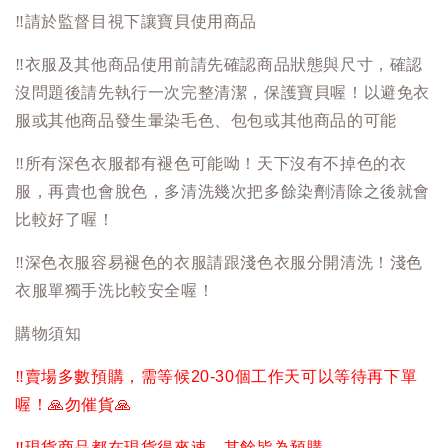
‼️
請於監督目視下讓寶貝使用商品
‼️
衣服及其他商品使用前請先確認商品狀態與尺寸，確認
沒問題後請先執行一次完整清潔，保護寶貝喔！以避免衣
服或其他商品發生暈染毛色、包包或其他商品的可能
‼️
所有深色衣服都有褪色可能呦！天下沒有不掉色的衣
服，再貴也會脫色，多清洗幾次把多餘染劑清除之後就會
比較好了喔！
‼️
深色衣服容易褪色的衣服請跟淺色衣服分開清洗！淺色
衣服單獨手洗比較安全喔！
購物須知
‼️
賣場多數預購，需等候20-30個工作天可以等待再下單
喔！
🙏
勿催貨
🙏
‼️
現貨商品都在現貨得來速，其餘皆為預購