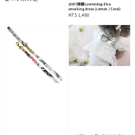
1087|韓國Loreleidog-Elva
price
smocking dress (Lemon / Coral)
Regular
NT$ 1,480
price