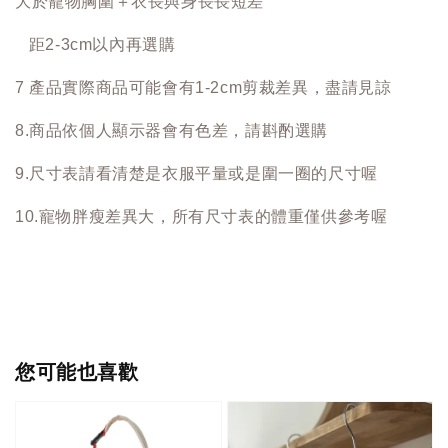
大於寵物胸圍＋衣長與身長長短差
距2-3cm以內再選購
7 產品實際商品可能會有1-2cm剪裁差異，盡請見諒
8.商品依個人顯示器會有色差，請斟酌選購
9.尺寸表請看清楚是衣服平量或是圍一圈的尺寸喔
10.寵物胖瘦差異大，所有尺寸表的體重僅供參考喔
您可能也喜歡