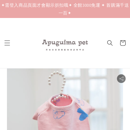
✦需登入商品頁面才會顯示折扣哦✦ 全館3000免運 ✦ 首購滿千送
一百✦