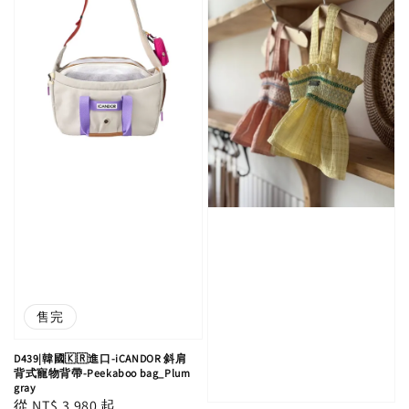
售完
D439|韓國🇰🇷進口-iCANDOR 斜肩
背式寵物背帶-Peekaboo bag_Plum
gray
Regular
從
NT$ 3,980
起