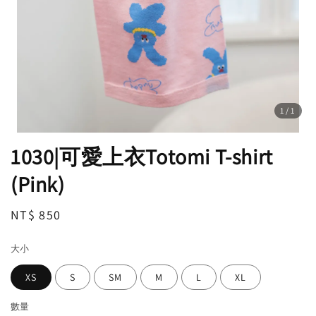
1
/1
1030|可愛上衣Totomi T-shirt
(Pink)
Regular
NT$ 850
price
大小
XS
S
SM
M
L
XL
數量