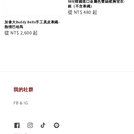
989|韓國進口金屬色蕾絲裙胸背衣-
銀（不含牽繩）
Regular
從
NT$ 480
起
price
加拿大Buddy Belts手工真皮牽繩-
熱情巴哈馬
Regular
從
NT$ 2,600
起
price
我的社群
FB & IG