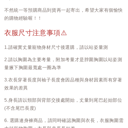
不然統一等預購商品到貨再一起寄出，希望大家有個愉快
的購物經驗喔！！
衣服尺寸注意事項
⚠️
1.請確實丈量寵物身材尺寸後選購，請以站姿量測
2.請以胸圍為主要考量，附加考量才是脖圍胸圍以站姿測
量腋下胸圍最寬處一圈為準
3.衣長穿著長度與袖子長度會因品種與身材因素而有穿著
效果的差異
5.身長請以頸部與背部交接處開始，丈量到尾巴起始部位
(不含尾巴長度)
6. 選購連身褲商品，請同時確認胸圍與衣長，衣服胸圍需