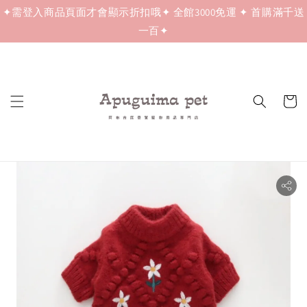
✦需登入商品頁面才會顯示折扣哦✦ 全館3000免運 ✦ 首購滿千送
一百✦