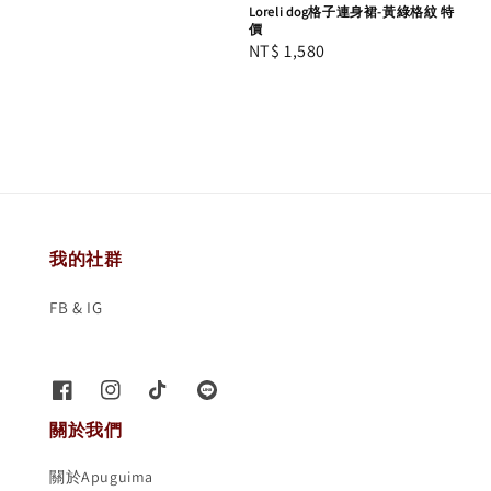
price
Loreli dog格子連身裙-黃綠格紋 特
價
Regular
NT$ 1,580
price
我的社群
FB & IG
關於我們
關於Apuguima