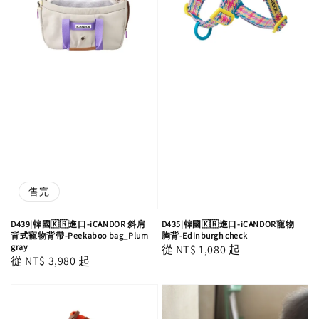
售完
D439|韓國🇰🇷進口-iCANDOR 斜肩
D435|韓國🇰🇷進口-iCANDOR寵物
背式寵物背帶-Peekaboo bag_Plum
胸背-Edinburgh check
gray
Regular
從
NT$ 1,080
起
Regular
從
NT$ 3,980
起
price
price