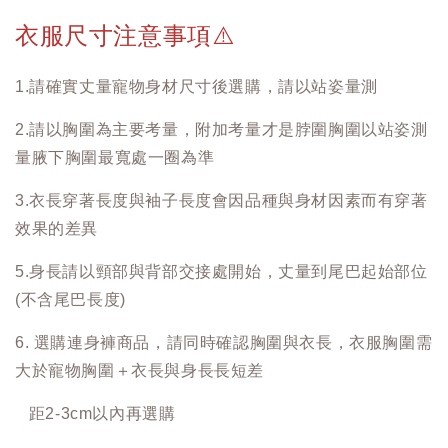
衣服尺寸注意事項
⚠️
1.請確實丈量寵物身材尺寸後選購，請以站姿量測
2.請以胸圍為主要考量，附加考量才是脖圍胸圍以站姿測
量腋下胸圍最寬處一圈為準
3.衣長穿著長度與袖子長度會因品種與身材因素而有穿著
效果的差異
5.身長請以頸部與背部交接處開始，丈量到尾巴起始部位
(不含尾巴長度)
6. 選購連身褲商品，請同時確認胸圍與衣長，衣服胸圍需
大於寵物胸圍＋衣長與身長長短差
距2-3cm以內再選購