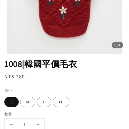
1
/4
1008|韓國平價毛衣
Regular
NT$ 780
price
大小
S
M
L
XL
數量