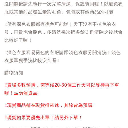
沒問題後請先執行一次完整清潔，保護寶貝喔！以避免衣
服或其他商品發生暈染毛色、包包或其他商品的可能
‼️
所有深色衣服都有褪色可能呦！天下沒有不掉色的衣
服，再貴也會脫色，多清洗幾次把多餘染劑清除之後就會
比較好了喔！
‼️
深色衣服容易褪色的衣服請跟淺色衣服分開清洗！淺色
衣服單獨手洗比較安全喔！
購物須知
‼️
賣場多數預購，需等候20-30個工作天可以等待再下單
喔！
🙏
勿催貨
🙏
‼️
現貨商品都在現貨得來速，其餘皆為預購
‼️
現貨如果要優先出單！請另外下單！