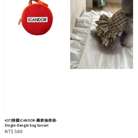
437|韓國iCANDOR-圓餅撿便袋-
Dingle-Dangle bag Sunset
Regular
NT$ 580