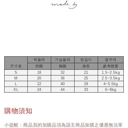
목둘레
가슴둘레
등길이
몸무케
尺寸表
脖圍
胸圍
身長
參考體重
S
18
32
21
1.5~2.5kg
M
20
36
25
2.5~3.5kg
L
22
40
29
4~5.5kg
XL
24
44
33
6~8kg
購物須知
小提醒：商品頁的加購品項為該主商品加購之優惠無法單