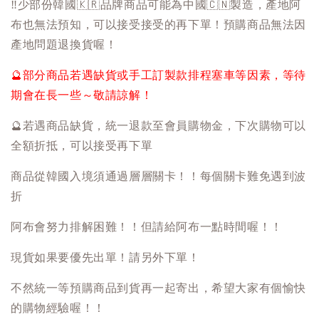
‼️
少部份韓國
🇰🇷
品牌商品可能為中國
🇨🇳
製造，產地阿
布也無法預知，可以接受接受的再下單！預購商品無法因
產地問題退換貨喔！
🔮
部分商品若遇缺貨或手工訂製款排程塞車等因素，等待
期會在長一些～敬請諒解！
🔮
若遇商品缺貨，統一退款至會員購物金，下次購物可以
全額折抵，可以接受再下單
商品從韓國入境須通過層層關卡！！每個關卡難免遇到波
折
阿布會努力排解困難！！但請給阿布一點時間喔！！
現貨如果要優先出單！請另外下單！
不然統一等預購商品到貨再一起寄出，希望大家有個愉快
的購物經驗喔！！