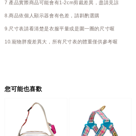
7 產品實際商品可能會有1-2cm剪裁差異，盡請見諒
8.商品依個人顯示器會有色差，請斟酌選購
9.尺寸表請看清楚是衣服平量或是圍一圈的尺寸喔
10.寵物胖瘦差異大，所有尺寸表的體重僅供參考喔
您可能也喜歡