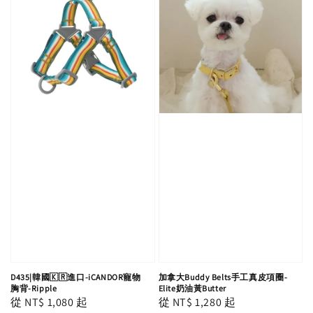
D435|韓國🇰🇷進口-iCANDOR寵物
加拿大Buddy Belts手工真皮項圈-
胸背-Ripple
Elite奶油黃Butter
Regular
從
NT$ 1,080
起
Regular
從
NT$ 1,280
起