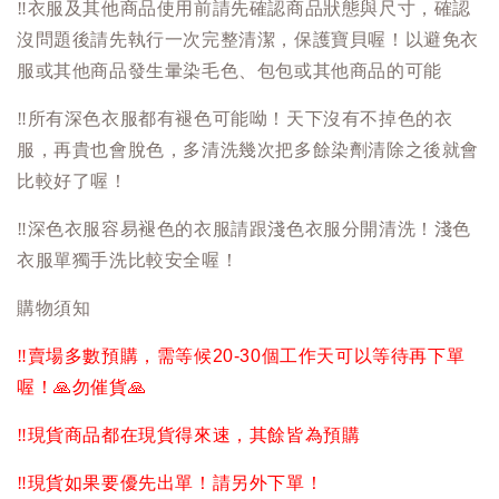
‼️
衣服及其他商品使用前請先確認商品狀態與尺寸，確認
沒問題後請先執行一次完整清潔，保護寶貝喔！以避免衣
服或其他商品發生暈染毛色、包包或其他商品的可能
‼️
所有深色衣服都有褪色可能呦！天下沒有不掉色的衣
服，再貴也會脫色，多清洗幾次把多餘染劑清除之後就會
比較好了喔！
‼️
深色衣服容易褪色的衣服請跟淺色衣服分開清洗！淺色
衣服單獨手洗比較安全喔！
購物須知
‼️
賣場多數預購，需等候20-30個工作天可以等待再下單
喔！
🙏
勿催貨
🙏
‼️
現貨商品都在現貨得來速，其餘皆為預購
‼️
現貨如果要優先出單！請另外下單！