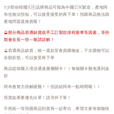
‼️
少部份韓國
🇰🇷
品牌商品可能為中國
🇨🇳
製造，產地阿
布也無法預知，可以接受接受的再下單！預購商品無法因
產地問題退換貨喔！
🔮
部分商品若遇缺貨或手工訂製款排程塞車等因素，等待
期會在長一些～敬請諒解！
🔮
若遇商品缺貨，統一退款至會員購物金，下次購物可以
全額折抵，可以接受再下單
商品從韓國入境須通過層層關卡！！每個關卡難免遇到波
折
阿布會努力排解困難！！但請給阿布一點時間喔！！
現貨如果要優先出單！請另外下單！
不然統一等預購商品到貨再一起寄出，希望大家有個愉快