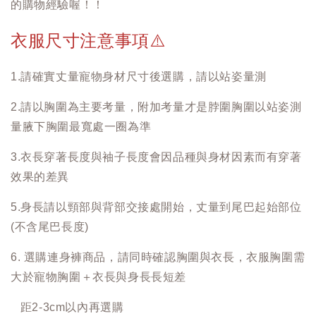
的購物經驗喔！！
衣服尺寸注意事項
⚠️
1.請確實丈量寵物身材尺寸後選購，請以站姿量測
2.請以胸圍為主要考量，附加考量才是脖圍胸圍以站姿測
量腋下胸圍最寬處一圈為準
3.衣長穿著長度與袖子長度會因品種與身材因素而有穿著
效果的差異
5.身長請以頸部與背部交接處開始，丈量到尾巴起始部位
(不含尾巴長度)
6. 選購連身褲商品，請同時確認胸圍與衣長，衣服胸圍需
大於寵物胸圍＋衣長與身長長短差
距2-3cm以內再選購