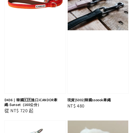
D436｜韓國🇰🇷進口iCANDOR牽
現貨|S002|韓國ssoook牽繩
繩-Sunset（160公分）
Regular
NT$ 480
Regular
從
NT$ 720
起
price
price