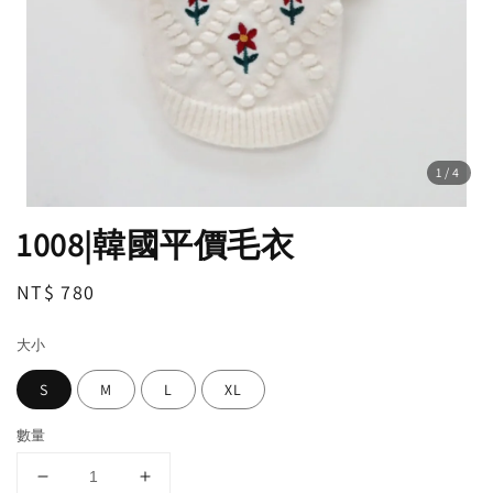
1
/4
1008|韓國平價毛衣
Regular
NT$ 780
price
大小
S
M
L
XL
數量