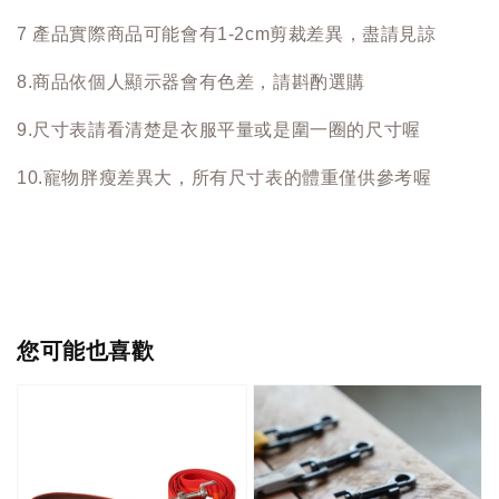
7 產品實際商品可能會有1-2cm剪裁差異，盡請見諒
8.商品依個人顯示器會有色差，請斟酌選購
9.尺寸表請看清楚是衣服平量或是圍一圈的尺寸喔
10.寵物胖瘦差異大，所有尺寸表的體重僅供參考喔
您可能也喜歡