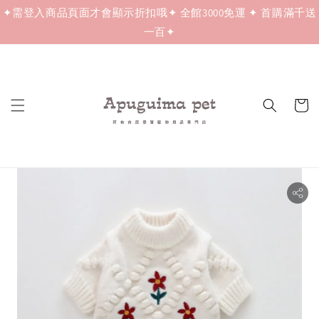
✦需登入商品頁面才會顯示折扣哦✦ 全館3000免運 ✦ 首購滿千送
一百✦