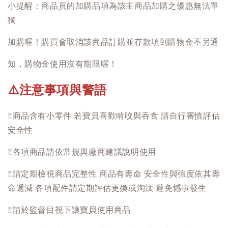
小提醒：商品頁的加購品項為該主商品加購之優惠無法單
獨
加購喔！購買會取消該商品訂購並存款項到購物金不另通
知，購物金使用沒有期限喔！
注意事項與警語
⚠️
‼️
商品含有小零件 若寶貝喜歡啃咬與吞食 請自行審慎評估
安全性
‼️
各項商品請依常規與廠商建議說明使用
‼️
請定期檢視商品完整性 商品有壽命 安全性與強度依其壽
命遞減 各項配件請定期評估更換或淘汰 避免憾事發生
‼️
請於監督目視下讓寶貝使用商品