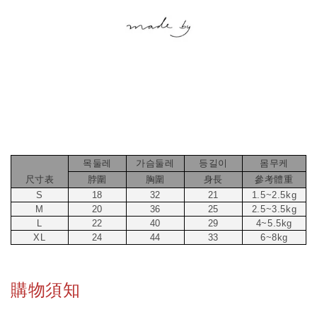
목둘레
가슴둘레
등길이
몸무케
尺寸表
脖圍
胸圍
身長
參考體重
S
18
32
21
1.5~2.5kg
M
20
36
25
2.5~3.5kg
L
22
40
29
4~5.5kg
XL
24
44
33
6~8kg
購物須知