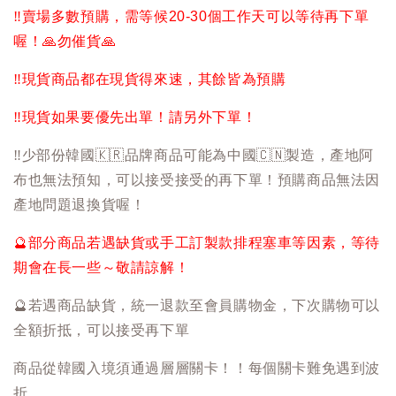
‼️
賣場多數預購，需等候20-30個工作天可以等待再下單
喔！
🙏
勿催貨
🙏
‼️
現貨商品都在現貨得來速，其餘皆為預購
‼️
現貨如果要優先出單！請另外下單！
‼️
少部份韓國
🇰🇷
品牌商品可能為中國
🇨🇳
製造，產地阿
布也無法預知，可以接受接受的再下單！預購商品無法因
產地問題退換貨喔！
🔮
部分商品若遇缺貨或手工訂製款排程塞車等因素，等待
期會在長一些～敬請諒解！
🔮
若遇商品缺貨，統一退款至會員購物金，下次購物可以
全額折抵，可以接受再下單
商品從韓國入境須通過層層關卡！！每個關卡難免遇到波
折