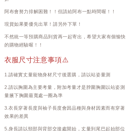
阿布會努力排解困難！！但請給阿布一點時間喔！！
現貨如果要優先出單！請另外下單！
不然統一等預購商品到貨再一起寄出，希望大家有個愉快
的購物經驗喔！！
衣服尺寸注意事項
⚠️
1.請確實丈量寵物身材尺寸後選購，請以站姿量測
2.請以胸圍為主要考量，附加考量才是脖圍胸圍以站姿測
量腋下胸圍最寬處一圈為準
3.衣長穿著長度與袖子長度會因品種與身材因素而有穿著
效果的差異
5.身長請以頸部與背部交接處開始，丈量到尾巴起始部位