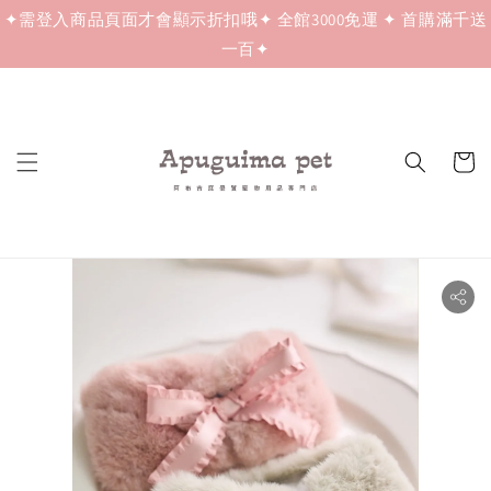
✦需登入商品頁面才會顯示折扣哦✦ 全館3000免運 ✦ 首購滿千送
一百✦