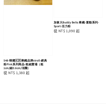
加拿大Buddy Belts 牽繩-運動系列-
Sport-活力粉
Regular
從
NT$ 1,090
起
price
548-韓國🇰🇷牽繩品牌stroll-經典
粉Pink系列商品-粗細賣場（粗
1cm/細0.6cm/項圈)
Regular
從
NT$ 1,380
起
price