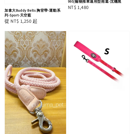
995|寵物推車通用型雨遮-沈穩黑
Regular
NT$ 1,480
加拿大Buddy Belts 胸背帶-運動系
price
列-Sport-天空藍
Regular
從
NT$ 1,250
起
price