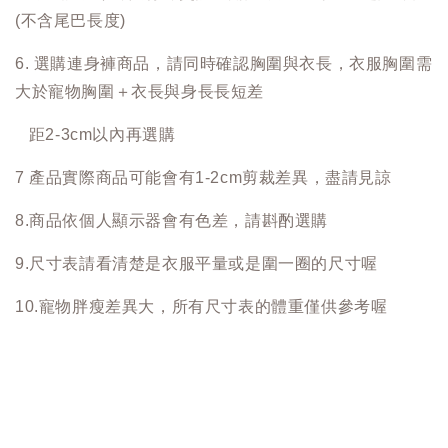
(不含尾巴長度)
6. 選購連身褲商品，請同時確認胸圍與衣長，衣服胸圍需
大於寵物胸圍＋衣長與身長長短差
距2-3cm以內再選購
7 產品實際商品可能會有1-2cm剪裁差異，盡請見諒
8.商品依個人顯示器會有色差，請斟酌選購
9.尺寸表請看清楚是衣服平量或是圍一圈的尺寸喔
10.寵物胖瘦差異大，所有尺寸表的體重僅供參考喔