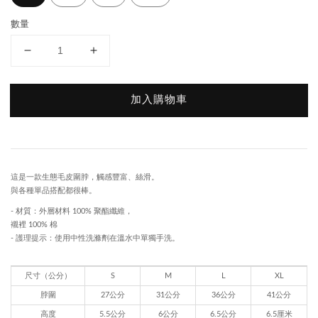
數量
加入購物車
這是一款生態毛皮圍脖，觸感豐富、絲滑。
與各種單品搭配都很棒。
- 材質：外層材料 100% 聚酯纖維，
襯裡 100% 棉
- 護理提示：使用中性洗滌劑在溫水中單獨手洗。
尺寸（公分）
S
M
L
XL
脖圍
27公分
31公分
36公分
41公分
高度
5.5公分
6公分
6.5公分
6.5厘米