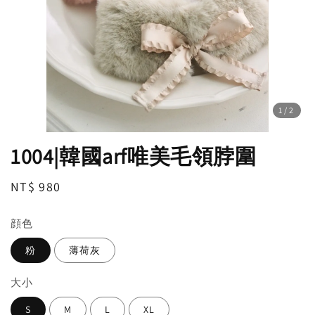
1
/2
1004|韓國arf唯美毛領脖圍
Regular
NT$ 980
price
顔色
粉
薄荷灰
大小
S
M
L
XL