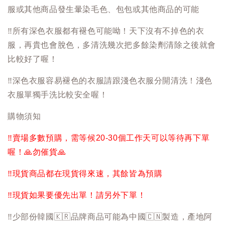
服或其他商品發生暈染毛色、包包或其他商品的可能
‼️
所有深色衣服都有褪色可能呦！天下沒有不掉色的衣
服，再貴也會脫色，多清洗幾次把多餘染劑清除之後就會
比較好了喔！
‼️
深色衣服容易褪色的衣服請跟淺色衣服分開清洗！淺色
衣服單獨手洗比較安全喔！
購物須知
‼️
賣場多數預購，需等候20-30個工作天可以等待再下單
喔！
🙏
勿催貨
🙏
‼️
現貨商品都在現貨得來速，其餘皆為預購
‼️
現貨如果要優先出單！請另外下單！
‼️
少部份韓國
🇰🇷
品牌商品可能為中國
🇨🇳
製造，產地阿