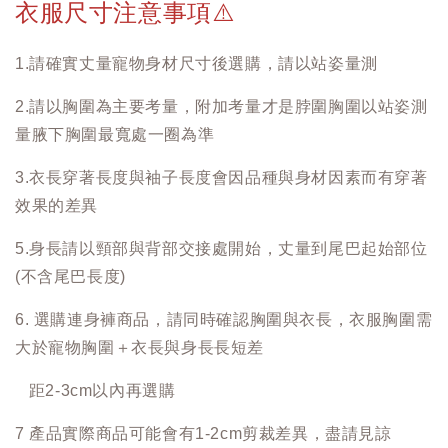
衣服尺寸注意事項
⚠️
1.請確實丈量寵物身材尺寸後選購，請以站姿量測
2.請以胸圍為主要考量，附加考量才是脖圍胸圍以站姿測
量腋下胸圍最寬處一圈為準
3.衣長穿著長度與袖子長度會因品種與身材因素而有穿著
效果的差異
5.身長請以頸部與背部交接處開始，丈量到尾巴起始部位
(不含尾巴長度)
6. 選購連身褲商品，請同時確認胸圍與衣長，衣服胸圍需
大於寵物胸圍＋衣長與身長長短差
距2-3cm以內再選購
7 產品實際商品可能會有1-2cm剪裁差異，盡請見諒