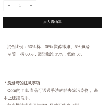
加入購物車
-
混合比例：
60% 棉、35% 聚酯纖維、5% 氨綸
材質：棉 60%，聚酯纖維 35%，氨綸 5%
* 洗滌時的注意事項
- Cote的 T 卹產品可透過手洗輕鬆去除污染物，
基
本上建議洗手。