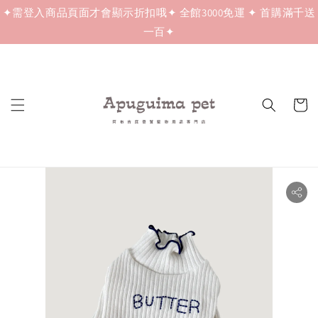
✦需登入商品頁面才會顯示折扣哦✦ 全館3000免運 ✦ 首購滿千送
一百✦