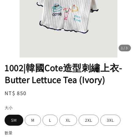
1
/3
1002|韓國Cote造型刺繡上衣-
Butter Lettuce Tea (Ivory)
Regular
NT$ 850
price
大小
SM
M
L
XL
2XL
3XL
數量