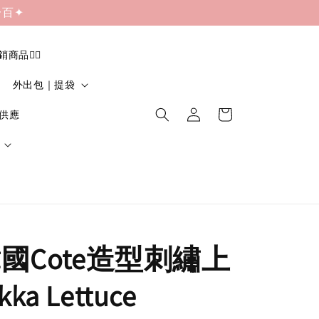
一百✦
促銷商品❤️‍🔥
外出包｜提袋
貨供應
|韓國Cote造型刺繡上
ka Lettuce