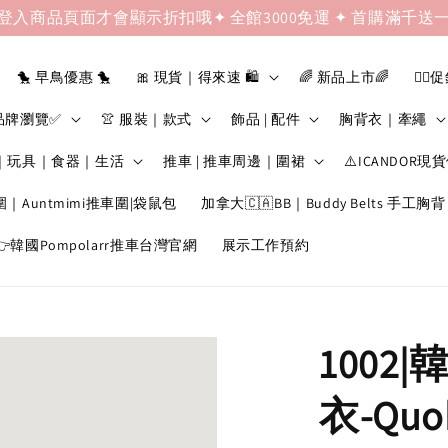
登入商品頁面才會顯示折扣哦✦ 全館3000免運 ✦ 首購滿千送
🐤 早鳥優惠 🐤
🎀 現貨｜得來速 🛍️
🌈 新品上市🌈
❤️‍🔥
品牌瀏覽✅
👚 服裝｜款式
飾品 | 配件
胸背衣｜牽繩
｜玩具｜食器｜生活
推車 | 推車周邊｜圍裙
⚠️ICANDOR現
圍｜Auntmimi推車圍|袋鼠包
加拿大🇨🇦BB｜Buddy Belts 手工胸背
韓國Pompolarr推車台灣官網
展示工作預約
1002
衣-Quok