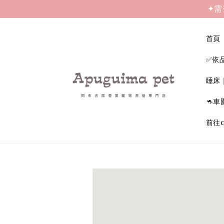
✦需
首頁
✅依
睡床
🦘車
前往