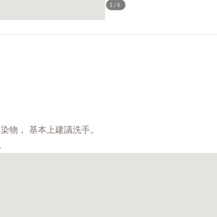
1
/6
除污染物，
基本上建議洗手。
。