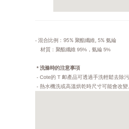
95% 聚酯纖維, 5% 氨綸
- 混合比例：
材質：聚酯纖維 95%，氨綸 5%
* 洗滌時的注意事項
- Cote的 T 卹產品可透過手洗輕鬆去
- 熱水機洗或高溫烘乾時尺寸可能會改變