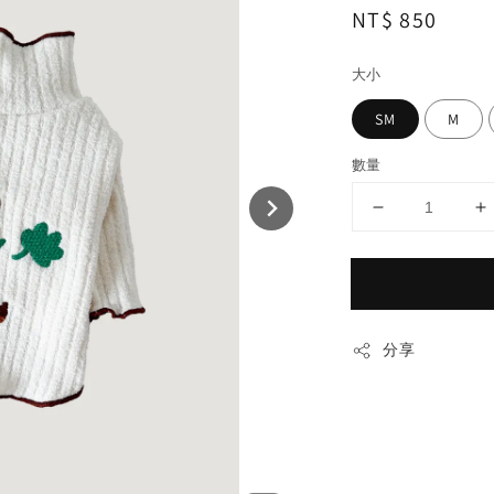
Regular
NT$ 850
price
大小
SM
M
數量
分享