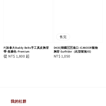
售完
P|加拿大Buddy Belts手工真皮胸背
D435|韓國🇰🇷進口-iCANDOR寵物
帶-焦糖色-Premium
胸背-Surfrider（此型號無XS)
Regular
從
NT$ 1,800
起
Regular
NT$ 1,050
price
price
我的社群