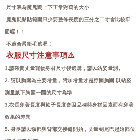
尺寸表為魔鬼氈上下正常對齊的大小
魔鬼氈黏貼範圍只少要整條長度的三分之二才會比較牢
固喔！！
不適合暴衝毛孩喔！
衣服尺寸注意事項
⚠️
1.請確實丈量寵物身材尺寸後選購，請以站姿量測。
2. 請以胸圍為主要考量，附加考量才是脖圍胸圍.以站姿
測量腋下胸圍一圈的尺寸為準
3.衣長穿著長度與袖子長度會因品種與身材因素而有穿著
效果的差異
5. 身長請以頸部與背部交接處開始，丈量到尾巴起始部位