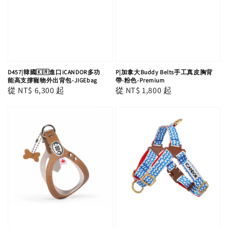
D457|韓國🇰🇷進口iCANDOR多功
P|加拿大Buddy Belts手工真皮胸背
能高支撐寵物外出背包-JIGEbag
帶-粉色-Premium
Regular
從
NT$ 6,300
起
Regular
從
NT$ 1,800
起
price
price