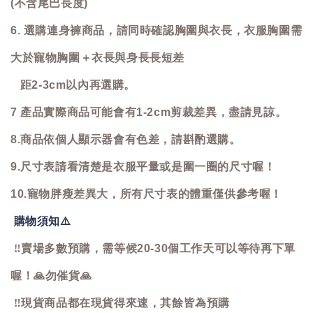
(不含尾巴長度)
6. 選購連身褲商品，請同時確認胸圍與衣長，衣服胸圍需
大於寵物胸圍＋衣長與身長長短差
距2-3cm以內再選購。
7 產品實際商品可能會有1-2cm剪裁差異，盡請見諒。
8.商品依個人顯示器會有色差，請斟酌選購。
9.尺寸表請看清楚是衣服平量或是圍一圈的尺寸喔！
10.寵物胖瘦差異大，所有尺寸表的體重僅供參考喔！
購物須知
⚠️
‼️
賣場多數預購，需等候20-30個工作天可以等待再下單
喔！
🙏
勿催貨
🙏
‼️
現貨商品都在現貨得來速，其餘皆為預購