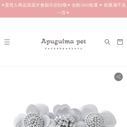
✦需登入商品頁面才會顯示折扣哦✦ 全館3000免運 ✦ 首購滿千送
一百✦