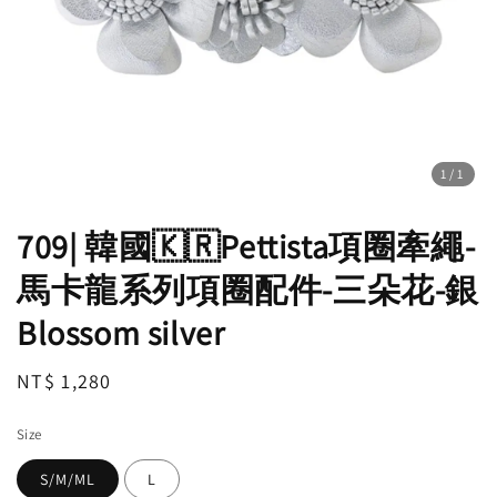
1
/1
709| 韓國🇰🇷Pettista項圈牽繩-
馬卡龍系列項圈配件-三朵花-銀
Blossom silver
Regular
NT$ 1,280
price
Size
S/M/ML
L