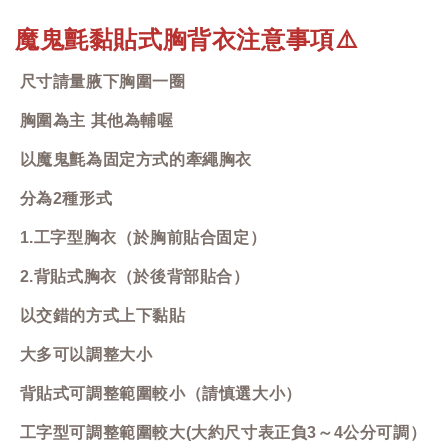
魔鬼氈黏貼式胸背衣注意事項
⚠️
尺寸請量腋下胸圍一圈
胸圍為主 其他為輔喔
以魔鬼氈為固定方式的牽繩胸衣
分為2種形式
1.工字型胸衣（於胸前貼合固定）
2.背貼式胸衣（於後背部貼合）
以交錯的方式上下黏貼
大多可以調整大小
背貼式可調整範圍較小（請慎選大小）
工字型可調整範圍較大(大約尺寸表正負3～4公分可調）