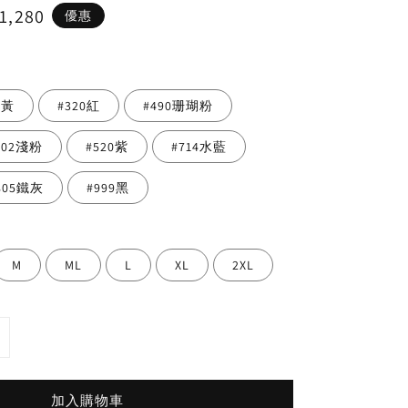
1,280
優惠
e
0黃
#320紅
#490珊瑚粉
502淺粉
#520紫
#714水藍
805鐵灰
#999黑
M
ML
L
XL
2XL
加入購物車