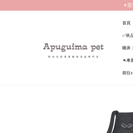
✦需
首頁
✅依
睡床
🦘車
前往