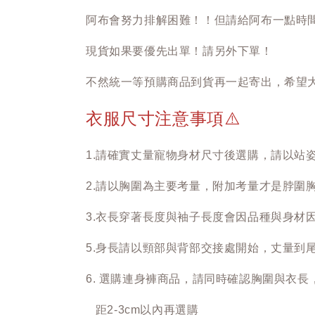
阿布會努力排解困難！！但請給阿布一點時
現貨如果要優先出單！請另外下單！
不然統一等預購商品到貨再一起寄出，希望
衣服尺寸注意事項
⚠️
1.請確實丈量寵物身材尺寸後選購，請以站
2.請以胸圍為主要考量，附加考量才是脖圍
3.衣長穿著長度與袖子長度會因品種與身材
5.身長請以頸部與背部交接處開始，丈量到尾
6. 選購連身褲商品，請同時確認胸圍與衣
距2-3cm以內再選購