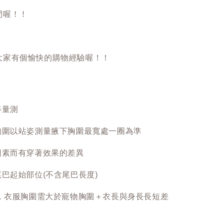
間喔！！
大家有個愉快的購物經驗喔！！
姿量測
胸圍以站姿測量腋下胸圍最寬處一圈為準
因素而有穿著效果的差異
巴起始部位(不含尾巴長度)
長，衣服胸圍需大於寵物胸圍＋衣長與身長長短差