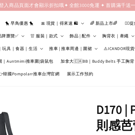
登入商品頁面才會顯示折扣哦✦ 全館3000免運 ✦ 首購滿千送
🐤 早鳥優惠 🐤
🎀 現貨｜得來速 🛍️
🌈 新品上市🌈
❤️‍🔥
品牌瀏覽✅
👚 服裝｜款式
飾品 | 配件
胸背衣｜牽繩
｜玩具｜食器｜生活
推車 | 推車周邊｜圍裙
⚠️ICANDOR現
圍｜Auntmimi推車圍|袋鼠包
加拿大🇨🇦BB｜Buddy Belts 手工胸背
韓國Pompolarr推車台灣官網
展示工作預約
D170 |
則感芭蕾