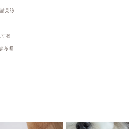
盡請見諒
尺寸喔
參考喔