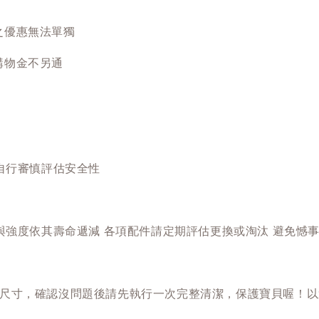
之優惠無法單獨
購物金不另通
自行審慎評估安全性
與強度依其壽命遞減 各項配件請定期評估更換或淘汰 避免憾
尺寸，確認沒問題後請先執行一次完整清潔，保護寶貝喔！以