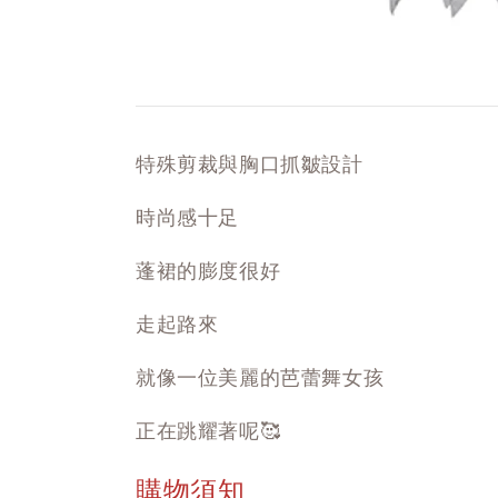
特殊剪裁與胸口抓皺設計
時尚感十足
蓬裙的膨度很好
走起路來
就像一位美麗的芭蕾舞女孩
正在跳耀著呢🥰
購物須知