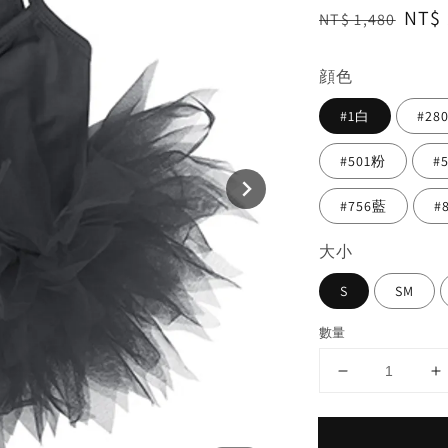
Regular
Sale
NT$ 
NT$ 1,480
price
pric
顔色
#1白
#28
#501粉
#
#756藍
#
大小
S
SM
數量