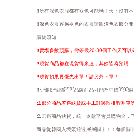
‼️
所有深色衣服都有褪色可能呦！天下沒有不
‼️
深色衣服容易褪色的衣服請跟淺色衣服分開
購物須知
‼️
賣場多數預購，需等候20-30個工作天可
‼️
現貨商品都在現貨得來速，其餘皆為預購
‼️
現貨如果要優先出單！請另外下單！
‼️
少部份韓國
🇰🇷
品牌商品可能為中國
🇨🇳
製
🔮
部分商品若遇缺貨或手工訂製款排程塞車
🔮
若遇商品缺貨，統一退款至會員購物金，
商品從韓國入境須通過層層關卡！！每個關