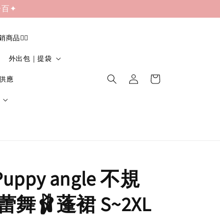
一百✦
促銷商品❤️‍🔥
外出包｜提袋
貨供應
 Puppy angle 不規
舞🩰蓬裙 S~2XL