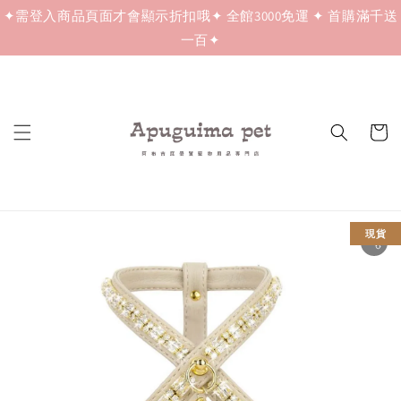
✦需登入商品頁面才會顯示折扣哦✦ 全館3000免運 ✦ 首購滿千送
一百✦
現貨