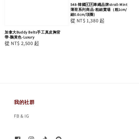
548-韓國🇰🇷牽繩品牌stroll-Mint
薄荷系列商品-粗細賣場（粗1cm/
細0.6cm/項圈)
Regular
從
NT$ 1,380
起
price
加拿大Buddy Belts手工真皮胸背
帶-鵝黃色-Luxury
Regular
從
NT$ 2,500
起
price
我的社群
FB & IG