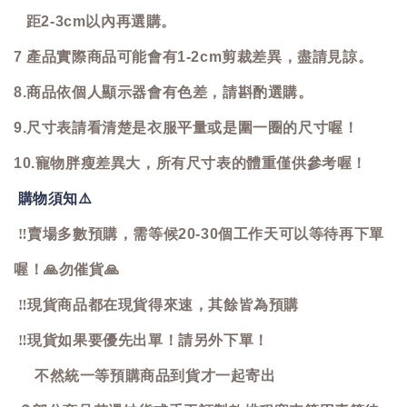
距2-3cm以內再選購。
7 產品實際商品可能會有1-2cm剪裁差異，盡請見諒。
8.商品依個人顯示器會有色差，請斟酌選購。
9.尺寸表請看清楚是衣服平量或是圍一圈的尺寸喔！
10.寵物胖瘦差異大，所有尺寸表的體重僅供參考喔！
購物須知
⚠️
‼️
賣場多數預購，需等候20-30個工作天可以等待再下單
喔！
🙏
勿催貨
🙏
‼️
現貨商品都在現貨得來速，其餘皆為預購
‼️
現貨如果要優先出單！請另外下單！
不然統一等預購商品到貨才一起寄出