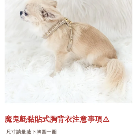
魔鬼氈黏貼式胸背衣注意事項
⚠️
尺寸請量腋下胸圍一圈