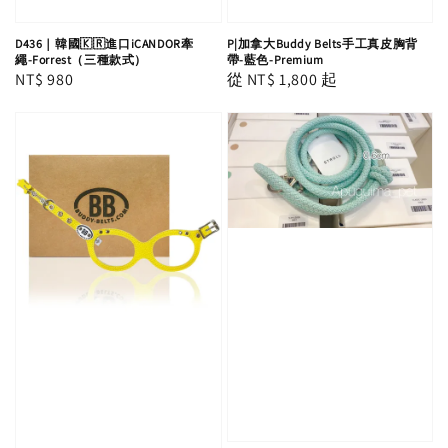
D436｜韓國🇰🇷進口iCANDOR牽
P|加拿大Buddy Belts手工真皮胸背
繩-Forrest（三種款式）
帶-藍色-Premium
Regular
NT$ 980
Regular
從
NT$ 1,800
起
price
price