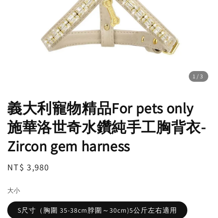
1
/3
義大利寵物精品For pets only
施華洛世奇水鑽純手工胸背衣-
Zircon gem harness
Regular
NT$ 3,980
price
大小
S尺寸（胸圍 35-38cm脖圍～30cm)5公斤左右適用