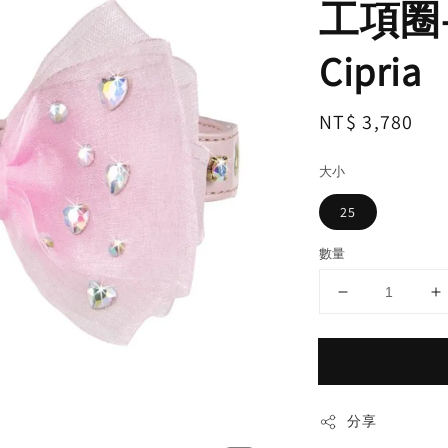
工項圈-Ri
Cipria
Regular
NT$ 3,780
price
大小
25
數量
分享