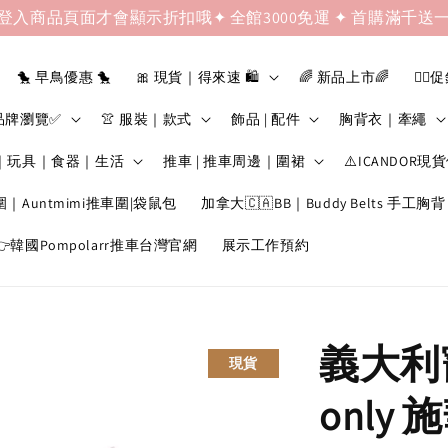
登入商品頁面才會顯示折扣哦✦ 全館3000免運 ✦ 首購滿千送
🐤 早鳥優惠 🐤
🎀 現貨｜得來速 🛍️
🌈 新品上市🌈
❤️‍🔥
品牌瀏覽✅
👚 服裝｜款式
飾品 | 配件
胸背衣｜牽繩
｜玩具｜食器｜生活
推車 | 推車周邊｜圍裙
⚠️ICANDOR現
圍｜Auntmimi推車圍|袋鼠包
加拿大🇨🇦BB｜Buddy Belts 手工胸背
韓國Pompolarr推車台灣官網
展示工作預約
義大利寵
現貨
only