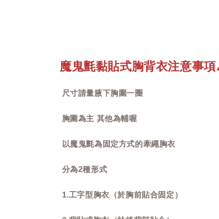
魔鬼氈黏貼式胸背衣注意事項
尺寸請量腋下胸圍一圈
胸圍為主 其他為輔喔
以魔鬼氈為固定方式的牽繩胸衣
分為2種形式
1.工字型胸衣（於胸前貼合固定）