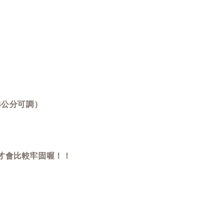
4公分可調）
才會比較牢固喔！！