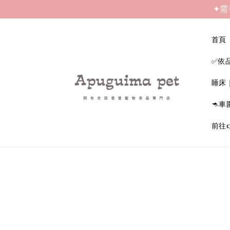
✦需
首頁
✅依
睡床
🦘車
前往