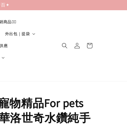
一百✦
促銷商品❤️‍🔥
外出包｜提袋
貨供應
物精品For pets
 施華洛世奇水鑽純手