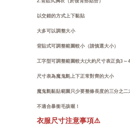
2.背貼式胸衣（於後背部貼合）
以交錯的方式上下黏貼
大多可以調整大小
背貼式可調整範圍較小（請慎選大小）
工字型可調整範圍較大(大約尺寸表正負3～
尺寸表為魔鬼氈上下正常對齊的大小
魔鬼氈黏貼範圍只少要整條長度的三分之二
不適合暴衝毛孩喔！
衣服尺寸注意事項
⚠️