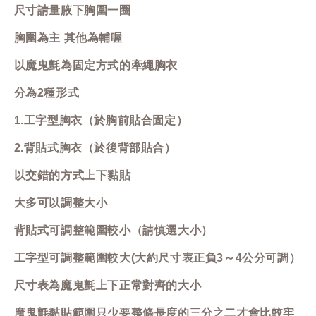
尺寸請量腋下胸圍一圈
胸圍為主 其他為輔喔
以魔鬼氈為固定方式的牽繩胸衣
分為2種形式
1.工字型胸衣（於胸前貼合固定）
2.背貼式胸衣（於後背部貼合）
以交錯的方式上下黏貼
大多可以調整大小
背貼式可調整範圍較小（請慎選大小）
工字型可調整範圍較大(大約尺寸表正負3～4公分可調）
尺寸表為魔鬼氈上下正常對齊的大小
魔鬼氈黏貼範圍只少要整條長度的三分之二才會比較牢