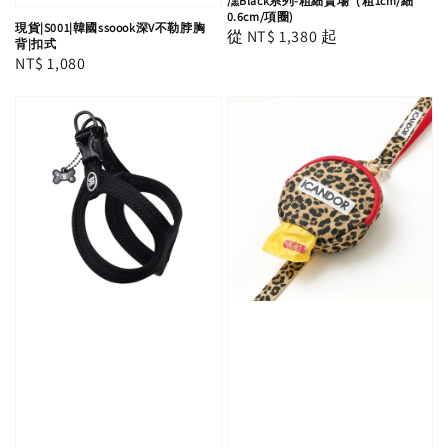
潶Black系列-粗細賣場（粗1cm/細
0.6cm/項圈)
現貨|S001|韓國ssoook深V不勒脖胸
Regular
從
NT$ 1,380
起
背|扣式
price
Regular
NT$ 1,080
price