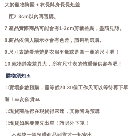
大於寵物胸圍＋衣長與身長長短差
距2-3cm以內再選購。
7 產品實際商品可能會有1-2cm剪裁差異，盡請見諒。
8.商品依個人顯示器會有色差，請斟酌選購。
9.尺寸表請看清楚是衣服平量或是圍一圈的尺寸喔！
10.寵物胖瘦差異大，所有尺寸表的體重僅供參考喔！
購物須知
⚠️
‼️
賣場多數預購，需等候20-30個工作天可以等待再下單
喔！
🙏
勿催貨
🙏
‼️
現貨商品都在現貨得來速，其餘皆為預購
‼️
現貨如果要優先出單！請另外下單！
不然統一等預購商品到貨才一起寄出