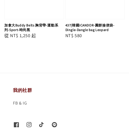
加拿大Buddy Belts 胸背帶-運動系
437|韓國iCANDOR-圓餅撿便袋-
列-Sport-時尚黑
Dingle-Dangle bag Leopard
Regular
從
NT$ 1,250
起
Regular
NT$ 580
price
price
我的社群
FB & IG