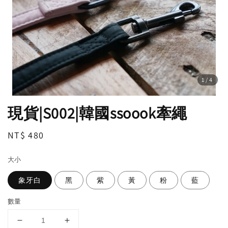
1
/4
現貨|S002|韓國ssoook牽繩
Regular
NT$ 480
price
大小
象牙白
黑
紫
黃
粉
藍
數量