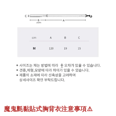
魔鬼氈黏貼式胸背衣注意事項
⚠️