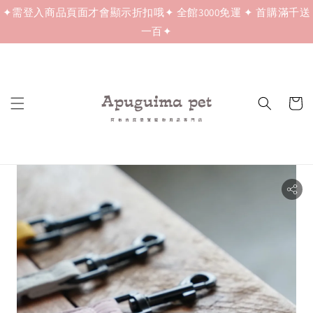
✦需登入商品頁面才會顯示折扣哦✦ 全館3000免運 ✦ 首購滿千送
一百✦