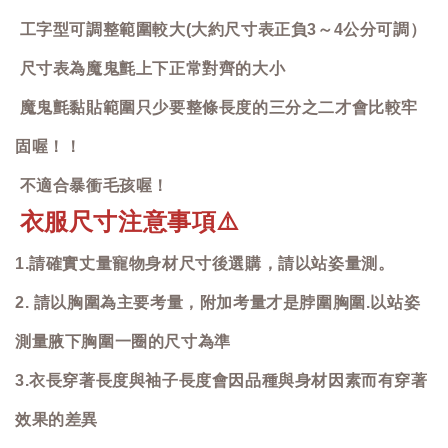
工字型可調整範圍較大(大約尺寸表正負3～4公分可調）
尺寸表為魔鬼氈上下正常對齊的大小
魔鬼氈黏貼範圍只少要整條長度的三分之二才會比較牢
固喔！！
不適合暴衝毛孩喔！
衣服尺寸注意事項
⚠️
1.請確實丈量寵物身材尺寸後選購，請以站姿量測。
2. 請以胸圍為主要考量，附加考量才是脖圍胸圍.以站姿
測量腋下胸圍一圈的尺寸為準
3.衣長穿著長度與袖子長度會因品種與身材因素而有穿著
效果的差異