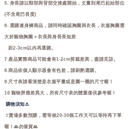
5. 身長請以頸部與背部交接處開始，丈量到尾巴起始部位
(不含尾巴長度)
6. 選購連身褲商品，請同時確認胸圍與衣長，衣服胸圍需
大於寵物胸圍＋衣長與身長長短差
距2-3cm以內再選購。
7 產品實際商品可能會有1-2cm剪裁差異，盡請見諒。
8.商品依個人顯示器會有色差，請斟酌選購。
9.尺寸表請看清楚是衣服平量或是圍一圈的尺寸喔！
10.寵物胖瘦差異大，所有尺寸表的體重僅供參考喔！
購物須知
⚠️
‼️
賣場多數預購，需等候20-30個工作天可以等待再下單
喔！
🙏
勿催貨
🙏