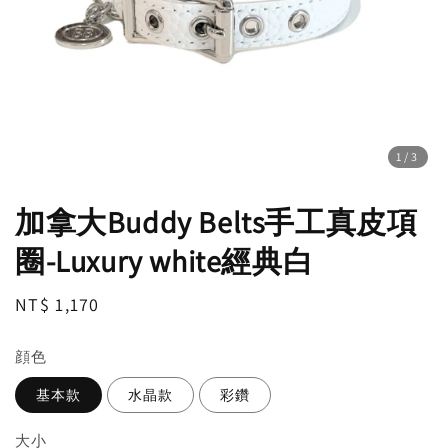
1
/3
加拿大Buddy Belts手工真皮項
圈-Luxury white經典白
Regular
NT$ 1,170
price
顔色
基本款
水晶款
彩鑽
大小