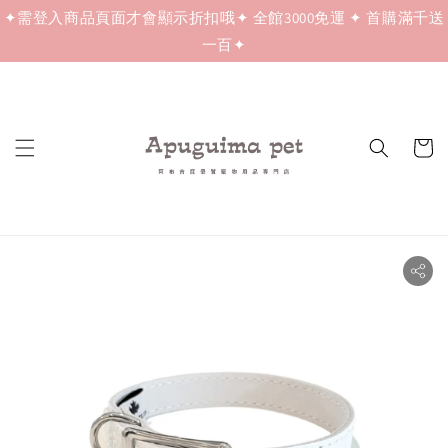
✦需登入商品頁面才會顯示折扣哦✦ 全館3000免運 ✦ 首購滿千送
一百✦