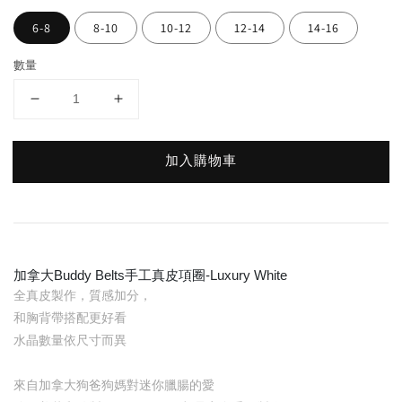
6-8
8-10
10-12
12-14
14-16
數量
加入購物車
加拿大Buddy Belts手工真皮項圈-Luxury White
全真皮製作，質感加分，
和胸背帶搭配更好看
水晶數量依尺寸而異
來自加拿大狗爸狗媽對迷你臘腸的愛