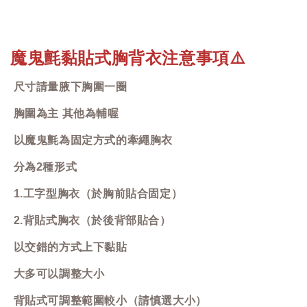
魔鬼氈黏貼式胸背衣注意事項
⚠️
尺寸請量腋下胸圍一圈
胸圍為主 其他為輔喔
以魔鬼氈為固定方式的牽繩胸衣
分為2種形式
1.工字型胸衣（於胸前貼合固定）
2.背貼式胸衣（於後背部貼合）
以交錯的方式上下黏貼
大多可以調整大小
背貼式可調整範圍較小（請慎選大小）