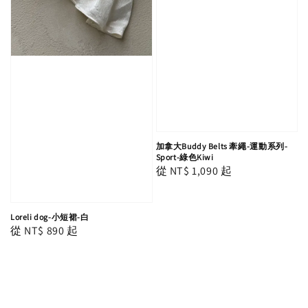
加拿大Buddy Belts 牽繩-運動系列-
Sport-綠色Kiwi
Regular
從
NT$ 1,090
起
price
Loreli dog-小短裙-白
Regular
從
NT$ 890
起
price