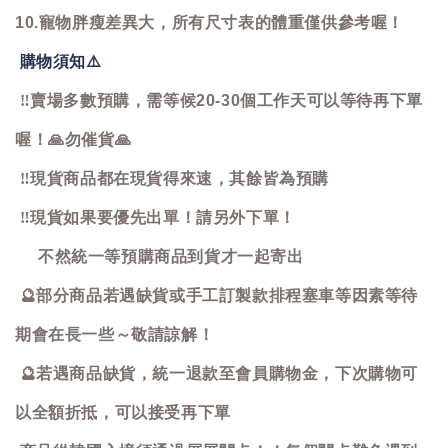
10.寵物胖瘦差異大，所有尺寸表的體重僅供參考喔！
購物須知
⚠️
‼️
賣場多數預購，需等候20-30個工作天可以等待再下單
喔！
🙏
勿催貨
🙏
‼️
現貨商品都在現貨得來速，其餘皆為預購
‼️
現貨如果要優先出單！請另外下單！
不然統一等預購商品到貨才一起寄出
🔮
部分商品若遇缺貨或手工訂製款排程塞車等因素等待
期會在長一些～敬請諒解！
🔮
若遇商品缺貨，統一退款至會員購物金，下次購物可
以全額折抵，可以接受再下單