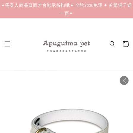
✦需登入商品頁面才會顯示折扣哦✦ 全館3000免運 ✦ 首購滿千送
一百✦