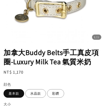
1
/1
加拿大Buddy Belts手工真皮項
圈-Luxury Milk Tea 氣質米奶
Regular
NT$ 1,170
price
顔色
基本款
水晶款
彩鑽
大小