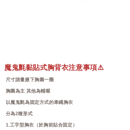
魔鬼氈黏貼式胸背衣注意事項
⚠️
尺寸請量腋下胸圍一圈
胸圍為主 其他為輔喔
以魔鬼氈為固定方式的牽繩胸衣
分為2種形式
1.工字型胸衣（於胸前貼合固定）