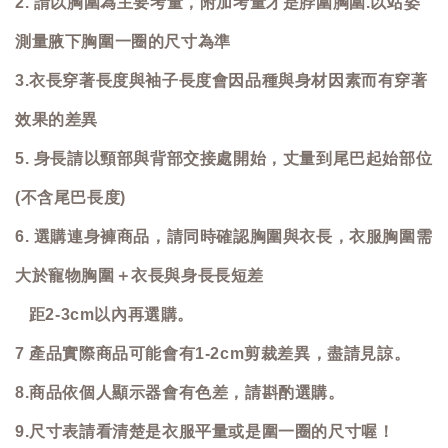
2. 請以胸圍為主要考量，附加考量才是脖圍胸圍.以站姿
測量腋下胸圍一圈的尺寸為準
3.衣長穿著長度與袖子長度會因品種與身材因素而有穿著
效果的差異
5. 身長請以頸部與背部交接處開始，丈量到尾巴起始部位
(不含尾巴長度)
6. 選購連身褲商品，請同時確認胸圍與衣長，衣服胸圍需
大於寵物胸圍＋衣長與身長長短差
距2-3cm以內再選購。
7 產品實際商品可能會有1-2cm剪裁差異，盡請見諒。
8.商品依個人顯示器會有色差，請斟酌選購。
9.尺寸表請看清楚是衣服平量或是圍一圈的尺寸喔！