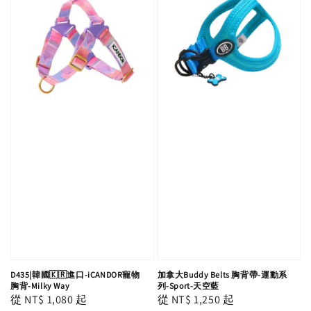
D435|韓國🇰🇷進口-iCANDOR寵物
加拿大Buddy Belts 胸背帶-運動系
胸背-Milky Way
列-Sport-天空藍
Regular
從
NT$ 1,080
起
Regular
從
NT$ 1,250
起