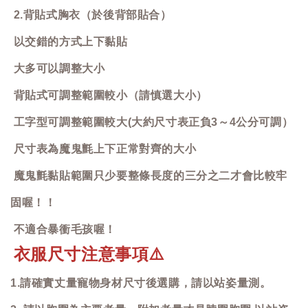
2.背貼式胸衣（於後背部貼合）
以交錯的方式上下黏貼
大多可以調整大小
背貼式可調整範圍較小（請慎選大小）
工字型可調整範圍較大(大約尺寸表正負3～4公分可調）
尺寸表為魔鬼氈上下正常對齊的大小
魔鬼氈黏貼範圍只少要整條長度的三分之二才會比較牢
固喔！！
不適合暴衝毛孩喔！
衣服尺寸注意事項
⚠️
1.請確實丈量寵物身材尺寸後選購，請以站姿量測。