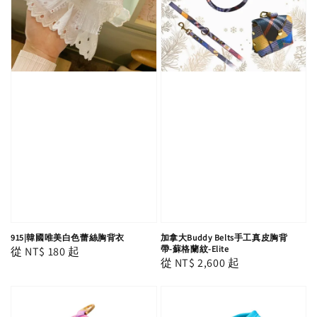
915|韓國唯美白色蕾絲胸背衣
加拿大Buddy Belts手工真皮胸背
帶-蘇格蘭紋-Elite
Regular
從
NT$ 180
起
Regular
從
NT$ 2,600
起
price
price