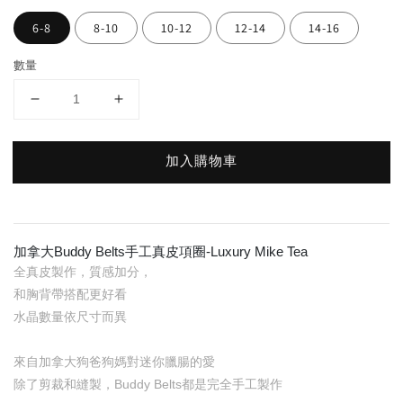
6-8
8-10
10-12
12-14
14-16
數量
加入購物車
加拿大Buddy Belts手工真皮項圈-Luxury Mike Tea
全真皮製作，質感加分，
和胸背帶搭配更好看
水晶數量依尺寸而異
來自加拿大狗爸狗媽對迷你臘腸的愛
除了剪裁和縫製，Buddy Belts都是完全手工製作