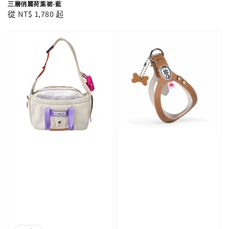
三層俏麗荷葉裙-藍
Regular
從
NT$ 1,780
起
price