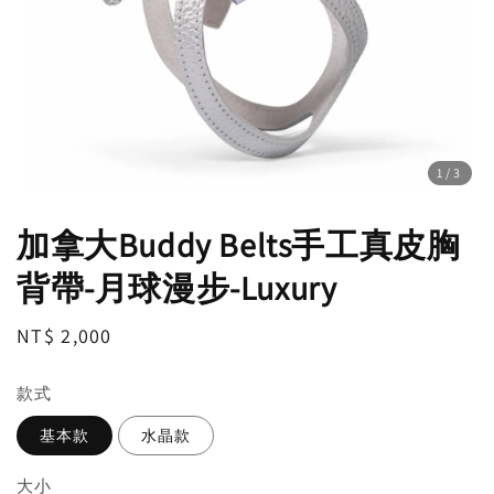
1
/3
加拿大Buddy Belts手工真皮胸
背帶-月球漫步-Luxury
Regular
NT$ 2,000
price
款式
基本款
水晶款
大小