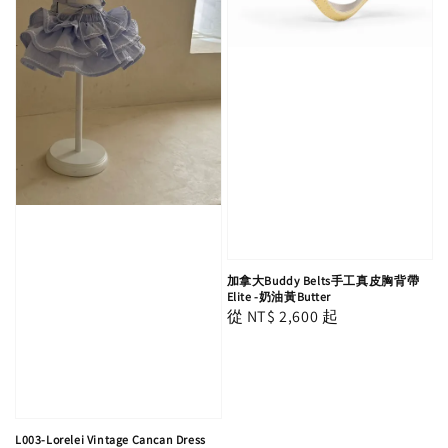
加拿大Buddy Belts手工真皮胸背帶
Elite -奶油黃Butter
Regular
從
NT$ 2,600
起
price
L003-Lorelei Vintage Cancan Dress