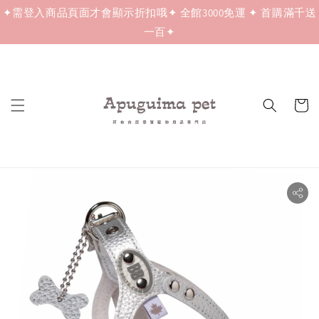
✦需登入商品頁面才會顯示折扣哦✦ 全館3000免運 ✦ 首購滿千送
一百✦