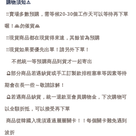
購物須知
⚠️
‼️
賣場多數預購，需等候20-30個工作天可以等待再下單
喔！
🙏
勿催貨
🙏
‼️
現貨商品都在現貨得來速，其餘皆為預購
‼️
現貨如果要優先出單！請另外下單！
不然統一等預購商品到貨才一起寄出
🔮
部分商品若遇缺貨或手工訂製款排程塞車等因素等待
期會在長一些～敬請諒解！
🔮
若遇商品缺貨，統一退款至會員購物金，下次購物可
以全額折抵，可以接受再下單
商品從韓國入境須通過層層關卡！！每個關卡難免遇到
波折