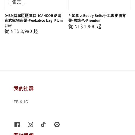
售完
D439|韓國🇰🇷進口-iCANDOR 斜肩
P|加拿大Buddy Belts手工真皮胸背
背式寵物背帶-Peekaboo bag_Plum
帶-焦糖色-Premium
gray
Regular
從
NT$ 1,800
起
Regular
從
NT$ 3,980
起
price
price
我的社群
FB & IG