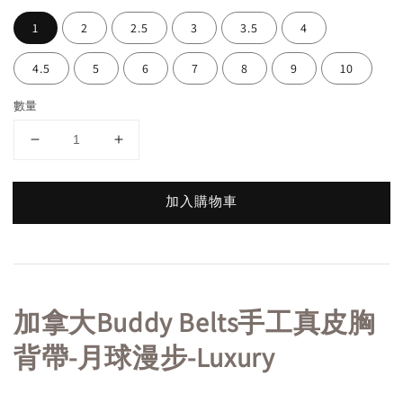
1
2
2.5
3
3.5
4
4.5
5
6
7
8
9
10
數量
加入購物車
加拿大Buddy Belts手工真皮胸
背帶-月球漫步-Luxury