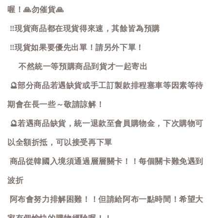
喔！
🙏
勿催貨
🙏
‼️
現貨商品都在現貨得來速，其餘皆為預購
‼️
現貨如果要優先出單！請另外下單！
不然統一等預購商品到貨才一起寄出
🔮
部分商品若遇缺貨或手工訂製款排程塞車等因素等待
期會在長一些～敬請諒解！
🔮
若遇商品缺貨，統一退款至會員購物金，下次購物可
以全額折抵，可以接受再下單
商品從韓國入境須通過層層關卡！！每個關卡難免遇到
波折
阿布會努力排解困難！！但請給阿布一點時間！希望大