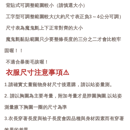
背貼式可調整範圍較小（請慎選大小）
工字型可調整範圍較大(大約尺寸表正負3～4公分可調）
尺寸表為魔鬼氈上下正常對齊的大小
魔鬼氈黏貼範圍只少要整條長度的三分之二才會比較牢
固喔！！
不適合暴衝毛孩喔！
衣服尺寸注意事項
⚠️
1.請確實丈量寵物身材尺寸後選購，請以站姿量測。
2. 請以胸圍為主要考量，附加考量才是脖圍胸圍.以站姿
測量腋下胸圍一圈的尺寸為準
3.衣長穿著長度與袖子長度會因品種與身材因素而有穿著
效果的差異