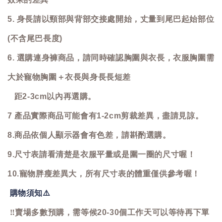
5. 身長請以頸部與背部交接處開始，丈量到尾巴起始部位
(不含尾巴長度)
6. 選購連身褲商品，請同時確認胸圍與衣長，衣服胸圍需
大於寵物胸圍＋衣長與身長長短差
距2-3cm以內再選購。
7 產品實際商品可能會有1-2cm剪裁差異，盡請見諒。
8.商品依個人顯示器會有色差，請斟酌選購。
9.尺寸表請看清楚是衣服平量或是圍一圈的尺寸喔！
10.寵物胖瘦差異大，所有尺寸表的體重僅供參考喔！
購物須知
⚠️
‼️
賣場多數預購，需等候20-30個工作天可以等待再下單