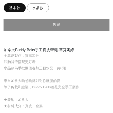
基本款
水晶款
售完
加拿大Buddy Belts手工真皮牽繩-蒂芬妮綠
全真皮製作，質感加分，
和胸背帶搭配更好看
水晶款為手把兩側各加三顆水晶，共6顆
來自加拿大狗爸狗媽對迷你臘腸的愛
除了剪裁和縫製，Buddy Belts都是完全手工製作
★產地：加拿大
★材料成分：真皮、金屬