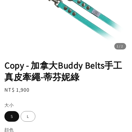
1
/2
Copy - 加拿大Buddy Belts手工
真皮牽繩-蒂芬妮綠
Regular
NT$ 1,900
售完
price
大小
S
L
顔色