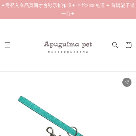
✦需登入商品頁面才會顯示折扣哦✦ 全館3000免運 ✦ 首購滿千送
一百✦