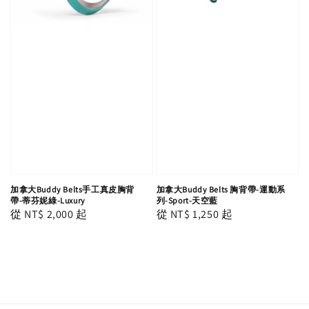
加拿大Buddy Belts手工真皮胸背
加拿大Buddy Belts 胸背帶-運動系
帶-蒂芬妮綠-Luxury
列-Sport-天空藍
Regular
從
NT$ 2,000
起
Regular
從
NT$ 1,250
起
price
price