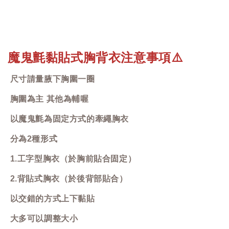
魔鬼氈黏貼式胸背衣注意事項
⚠️
尺寸請量腋下胸圍一圈
胸圍為主 其他為輔喔
以魔鬼氈為固定方式的牽繩胸衣
分為2種形式
1.工字型胸衣（於胸前貼合固定）
2.背貼式胸衣（於後背部貼合）
以交錯的方式上下黏貼
大多可以調整大小