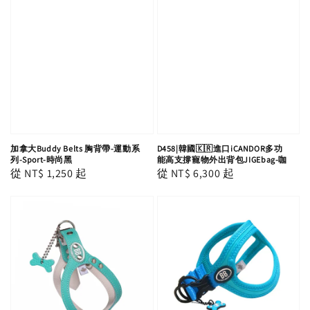
加拿大Buddy Belts 胸背帶-運動系
D458|韓國🇰🇷進口iCANDOR多功
列-Sport-時尚黑
能高支撐寵物外出背包JIGEbag-咖
Regular
從
NT$ 1,250
起
Regular
從
NT$ 6,300
起
price
price