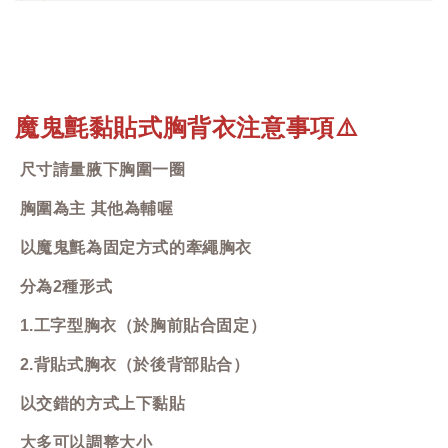
魔鬼氈黏貼式胸背衣注意事項
⚠️
尺寸請量腋下胸圍一圈
胸圍為主 其他為輔喔
以魔鬼氈為固定方式的牽繩胸衣
分為2種形式
1.工字型胸衣（於胸前貼合固定）
2.背貼式胸衣（於後背部貼合）
以交錯的方式上下黏貼
大多可以調整大小