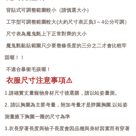
背貼式可調整範圍較小（請慎選大小）
工字型可調整範圍較大(大約尺寸表正負3～4公分可調）
尺寸表為魔鬼氈上下正常對齊的大小
魔鬼氈黏貼範圍只少要整條長度的三分之二才會比較牢
固喔！！
不適合暴衝毛孩喔！
衣服尺寸注意事項
⚠️
1.請確實丈量寵物身材尺寸後選購，請以站姿量測。
2. 請以胸圍為主要考量，附加考量才是脖圍胸圍.以站姿
測量腋下胸圍一圈的尺寸為準
3.衣長穿著長度與袖子長度會因品種與身材因素而有穿著