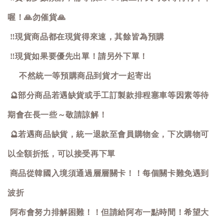
喔！
🙏
勿催貨
🙏
‼️
現貨商品都在現貨得來速，其餘皆為預購
‼️
現貨如果要優先出單！請另外下單！
不然統一等預購商品到貨才一起寄出
🔮
部分商品若遇缺貨或手工訂製款排程塞車等因素等待
期會在長一些～敬請諒解！
🔮
若遇商品缺貨，統一退款至會員購物金，下次購物可
以全額折抵，可以接受再下單
商品從韓國入境須通過層層關卡！！每個關卡難免遇到
波折
阿布會努力排解困難！！但請給阿布一點時間！希望大