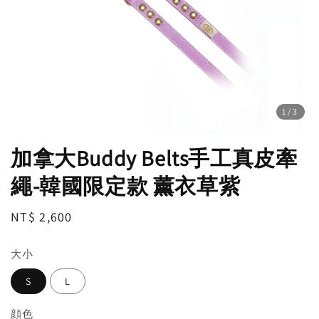
1
/3
加拿大Buddy Belts手工真皮牽
繩-韓國限定款 薰衣草紫
Regular
NT$ 2,600
售完
price
大小
S
L
顔色