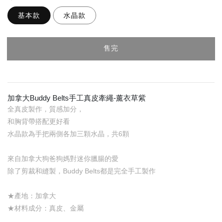
基本款
水晶款
售完
加拿大Buddy Belts手工真皮牽繩-薰衣草紫
全真皮製作，質感加分，
和胸背帶搭配更好看
水晶款為手把兩側各加三顆水晶，共6顆
來自加拿大狗爸狗媽對迷你臘腸的愛
除了剪裁和縫製，Buddy Belts都是完全手工製作
★產地：加拿大
★材料成分：真皮、金屬