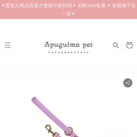
✦需登入商品頁面才會顯示折扣哦✦ 全館3000免運 ✦ 首購滿千送
一百✦