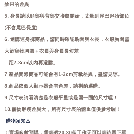
效果的差異
5. 身長請以頸部與背部交接處開始，丈量到尾巴起始部位
(不含尾巴長度)
6. 選購連身褲商品，請同時確認胸圍與衣長，衣服胸圍需
大於寵物胸圍＋衣長與身長長短差
距2-3cm以內再選購。
7 產品實際商品可能會有1-2cm剪裁差異，盡請見諒。
8.商品依個人顯示器會有色差，請斟酌選購。
9.尺寸表請看清楚是衣服平量或是圍一圈的尺寸喔！
10.寵物胖瘦差異大，所有尺寸表的體重僅供參考喔！
購物須知
⚠️
‼️
賣場多數預購，需等候20-30個工作天可以等待再下單