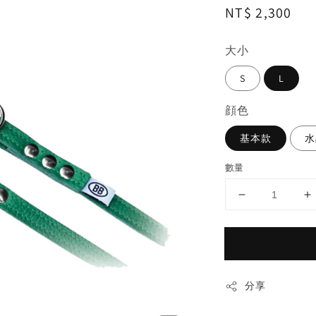
Regular
NT$ 2,300
price
大小
S
L
顔色
基本款
水
數量
分享