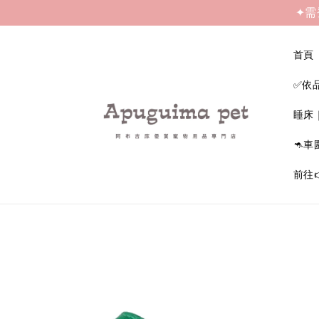
✦需
首頁
✅依
睡床
🦘車
前往