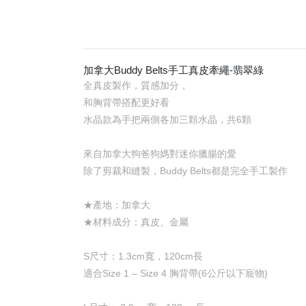
加拿大Buddy Belts手工真皮牽繩-翡翠綠
全真皮製作，質感加分，
和胸背帶搭配更好看
水晶款為手把兩側各加三顆水晶，共6顆
來自加拿大狗爸狗媽對迷你臘腸的愛
除了剪裁和縫製，Buddy Belts都是完全手工製作
★產地：加拿大
★材料成分：真皮、金屬
S尺寸：1.3cm寬，120cm長
適合Size 1 – Size 4 胸背帶(6公斤以下寵物)