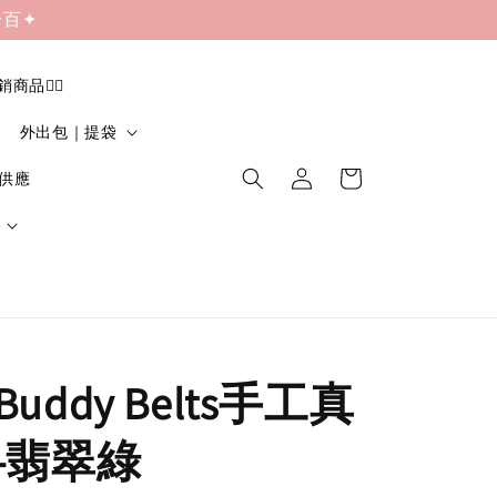
一百✦
促銷商品❤️‍🔥
外出包｜提袋
貨供應
uddy Belts手工真
-翡翠綠