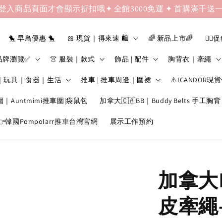
登入商品頁面才會顯示折扣哦✦ 全館3000免運 ✦ 首購滿千送
🐤 早鳥優惠 🐤
🎀 現貨｜得來速 🛍️
🌈 新品上市🌈
❤️‍🔥
品牌瀏覽✅
👚 服裝｜款式
飾品 | 配件
胸背衣｜牽繩
｜玩具｜食器｜生活
推車 | 推車周邊｜圍裙
⚠️ICANDOR現
圍｜Auntmimi推車圍|袋鼠包
加拿大🇨🇦BB｜Buddy Belts 手工胸背
韓國Pompolarr推車台灣官網
展示工作預約
加拿大B
皮牽繩