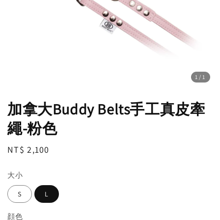
1
/1
加拿大Buddy Belts手工真皮牽
繩-粉色
Regular
NT$ 2,100
price
大小
S
L
顔色