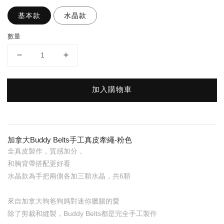
基本款
水晶款
數量
加入購物車
加拿大Buddy Belts手工真皮牽繩-粉色
全真皮製作，質感加分，
和胸背帶搭配更好看
水晶款為手把兩側各加三顆水晶，共6顆
來自加拿大狗爸狗媽對迷你臘腸的愛
除了剪裁和縫製，Buddy Belts都是完全手工製作