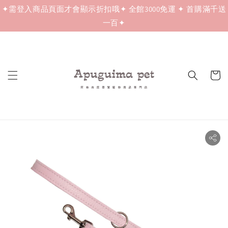
✦需登入商品頁面才會顯示折扣哦✦ 全館3000免運 ✦ 首購滿千送
一百✦