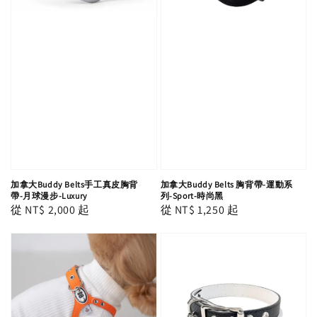
加拿大Buddy Belts手工真皮胸背
加拿大Buddy Belts 胸背帶-運動系
帶-月球漫步-Luxury
列-Sport-時尚黑
Regular
從
NT$ 2,000
起
Regular
從
NT$ 1,250
起
price
price