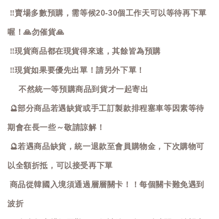
‼️
賣場多數預購，需等候20-30個工作天可以等待再下單
喔！
🙏
勿催貨
🙏
‼️
現貨商品都在現貨得來速，其餘皆為預購
‼️
現貨如果要優先出單！請另外下單！
不然統一等預購商品到貨才一起寄出
🔮
部分商品若遇缺貨或手工訂製款排程塞車等因素等待
期會在長一些～敬請諒解！
🔮
若遇商品缺貨，統一退款至會員購物金，下次購物可
以全額折抵，可以接受再下單
商品從韓國入境須通過層層關卡！！每個關卡難免遇到
波折