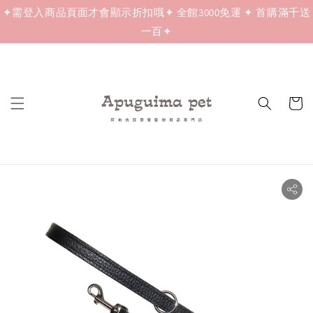
✦需登入商品頁面才會顯示折扣哦✦ 全館3000免運 ✦ 首購滿千送
一百✦