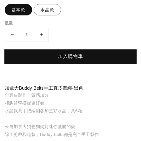
基本款
水晶款
數量
加入購物車
加拿大Buddy Belts手工真皮牽繩-黑色
全真皮製作，質感加分，
和胸背帶搭配更好看
水晶款為手把兩側各加三顆水晶，共6顆
來自加拿大狗爸狗媽對迷你臘腸的愛
除了剪裁和縫製，Buddy Belts都是完全手工製作