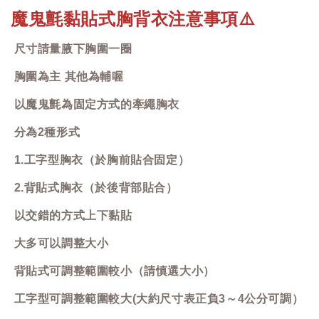
魔鬼氈黏貼式胸背衣注意事項
⚠️
尺寸請量腋下胸圍一圈
胸圍為主 其他為輔喔
以魔鬼氈為固定方式的牽繩胸衣
分為2種形式
1.工字型胸衣（於胸前貼合固定）
2.背貼式胸衣（於後背部貼合）
以交錯的方式上下黏貼
大多可以調整大小
背貼式可調整範圍較小（請慎選大小）
工字型可調整範圍較大(大約尺寸表正負3～4公分可調）