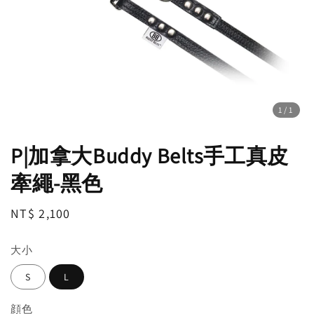
1
/1
P|加拿大Buddy Belts手工真皮
牽繩-黑色
Regular
NT$ 2,100
price
大小
S
L
顔色