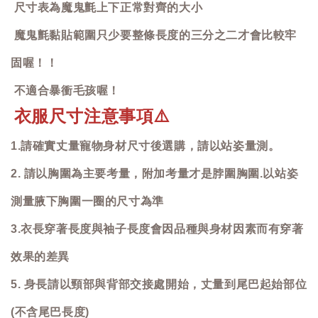
尺寸表為魔鬼氈上下正常對齊的大小
魔鬼氈黏貼範圍只少要整條長度的三分之二才會比較牢
固喔！！
不適合暴衝毛孩喔！
衣服尺寸注意事項
⚠️
1.請確實丈量寵物身材尺寸後選購，請以站姿量測。
2. 請以胸圍為主要考量，附加考量才是脖圍胸圍.以站姿
測量腋下胸圍一圈的尺寸為準
3.衣長穿著長度與袖子長度會因品種與身材因素而有穿著
效果的差異
5. 身長請以頸部與背部交接處開始，丈量到尾巴起始部位
(不含尾巴長度)