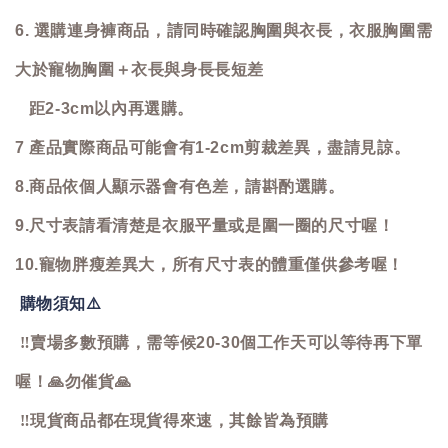
6. 選購連身褲商品，請同時確認胸圍與衣長，衣服胸圍需
大於寵物胸圍＋衣長與身長長短差
距2-3cm以內再選購。
7 產品實際商品可能會有1-2cm剪裁差異，盡請見諒。
8.商品依個人顯示器會有色差，請斟酌選購。
9.尺寸表請看清楚是衣服平量或是圍一圈的尺寸喔！
10.寵物胖瘦差異大，所有尺寸表的體重僅供參考喔！
購物須知
⚠️
‼️
賣場多數預購，需等候20-30個工作天可以等待再下單
喔！
🙏
勿催貨
🙏
‼️
現貨商品都在現貨得來速，其餘皆為預購