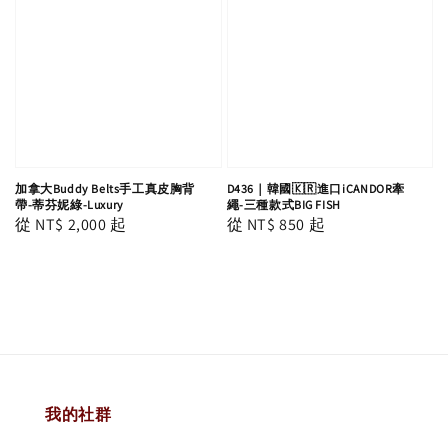
加拿大Buddy Belts手工真皮胸背
D436｜韓國🇰🇷進口iCANDOR牽
帶-蒂芬妮綠-Luxury
繩-三種款式BIG FISH
Regular
從
NT$ 2,000
起
Regular
從
NT$ 850
起
price
price
我的社群