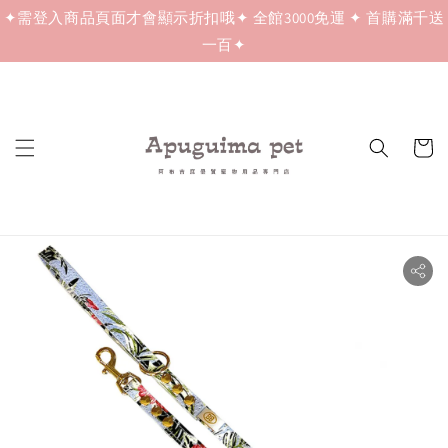
✦需登入商品頁面才會顯示折扣哦✦ 全館3000免運 ✦ 首購滿千送
一百✦