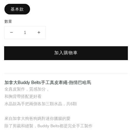
基本款
數量
加入購物車
加拿大Buddy Belts手工真皮牽繩-熱情巴哈馬
全真皮製作，質感加分，
和胸背帶搭配更好看
水晶款為手把兩側各加三顆水晶，共6顆
來自加拿大狗爸狗媽對迷你臘腸的愛
除了剪裁和縫製，Buddy Belts都是完全手工製作