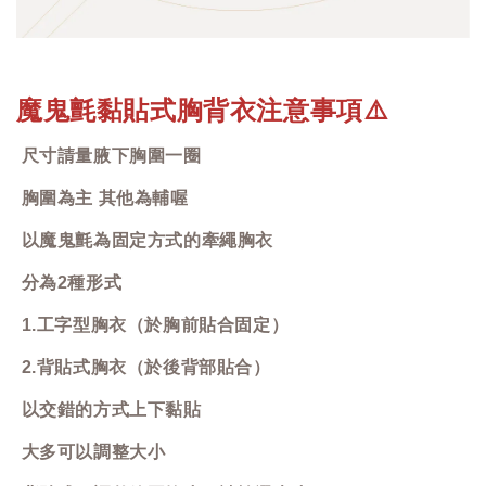
魔鬼氈黏貼式胸背衣注意事項
⚠️
尺寸請量腋下胸圍一圈
胸圍為主 其他為輔喔
以魔鬼氈為固定方式的牽繩胸衣
分為2種形式
1.工字型胸衣（於胸前貼合固定）
2.背貼式胸衣（於後背部貼合）
以交錯的方式上下黏貼
大多可以調整大小