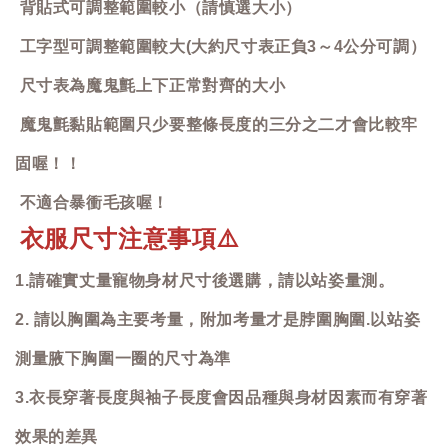
背貼式可調整範圍較小（請慎選大小）
工字型可調整範圍較大(大約尺寸表正負3～4公分可調）
尺寸表為魔鬼氈上下正常對齊的大小
魔鬼氈黏貼範圍只少要整條長度的三分之二才會比較牢
固喔！！
不適合暴衝毛孩喔！
衣服尺寸注意事項
⚠️
1.請確實丈量寵物身材尺寸後選購，請以站姿量測。
2. 請以胸圍為主要考量，附加考量才是脖圍胸圍.以站姿
測量腋下胸圍一圈的尺寸為準
3.衣長穿著長度與袖子長度會因品種與身材因素而有穿著
效果的差異