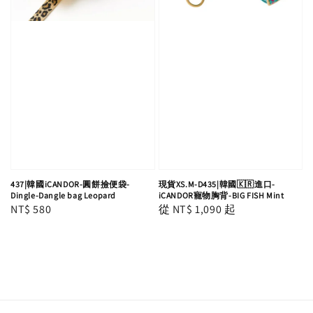
437|韓國iCANDOR-圓餅撿便袋-
現貨XS.M-D435|韓國🇰🇷進口-
Dingle-Dangle bag Leopard
iCANDOR寵物胸背-BIG FISH Mint
Regular
NT$ 580
Regular
從
NT$ 1,090
起
price
price