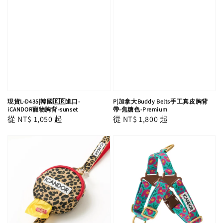
現貨L-D435|韓國🇰🇷進口-
P|加拿大Buddy Belts手工真皮胸背
iCANDOR寵物胸背-sunset
帶-焦糖色-Premium
Regular
從
NT$ 1,050
起
Regular
從
NT$ 1,800
起
price
price