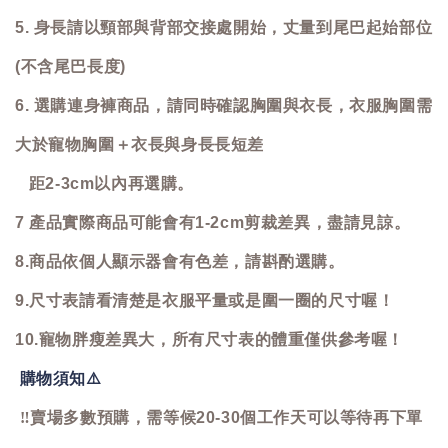
5. 身長請以頸部與背部交接處開始，丈量到尾巴起始部位
(不含尾巴長度)
6. 選購連身褲商品，請同時確認胸圍與衣長，衣服胸圍需
大於寵物胸圍＋衣長與身長長短差
距2-3cm以內再選購。
7 產品實際商品可能會有1-2cm剪裁差異，盡請見諒。
8.商品依個人顯示器會有色差，請斟酌選購。
9.尺寸表請看清楚是衣服平量或是圍一圈的尺寸喔！
10.寵物胖瘦差異大，所有尺寸表的體重僅供參考喔！
購物須知
⚠️
‼️
賣場多數預購，需等候20-30個工作天可以等待再下單