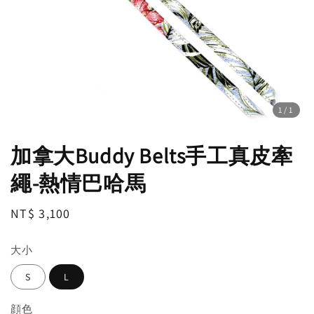
1
/1
加拿大Buddy Belts手工真皮牽
繩-熱情巴哈馬
Regular
NT$ 3,100
price
大小
S
L
顔色