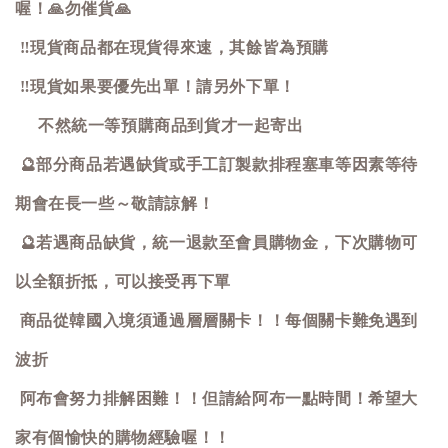
喔！
🙏
勿催貨
🙏
‼️
現貨商品都在現貨得來速，其餘皆為預購
‼️
現貨如果要優先出單！請另外下單！
不然統一等預購商品到貨才一起寄出
🔮
部分商品若遇缺貨或手工訂製款排程塞車等因素等待
期會在長一些～敬請諒解！
🔮
若遇商品缺貨，統一退款至會員購物金，下次購物可
以全額折抵，可以接受再下單
商品從韓國入境須通過層層關卡！！每個關卡難免遇到
波折
阿布會努力排解困難！！但請給阿布一點時間！希望大
家有個愉快的購物經驗喔！！