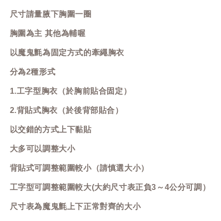
尺寸請量腋下胸圍一圈
胸圍為主 其他為輔喔
以魔鬼氈為固定方式的牽繩胸衣
分為2種形式
1.工字型胸衣（於胸前貼合固定）
2.背貼式胸衣（於後背部貼合）
以交錯的方式上下黏貼
大多可以調整大小
背貼式可調整範圍較小（請慎選大小）
工字型可調整範圍較大(大約尺寸表正負3～4公分可調）
尺寸表為魔鬼氈上下正常對齊的大小