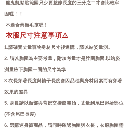
魔鬼氈黏貼範圍只少要整條長度的三分之二才會比較牢
固喔！！
不適合暴衝毛孩喔！
衣服尺寸注意事項
⚠️
1.請確實丈量寵物身材尺寸後選購，請以站姿量測。
2. 請以胸圍為主要考量，附加考量才是脖圍胸圍.以站姿
測量腋下胸圍一圈的尺寸為準
3.衣長穿著長度與袖子長度會因品種與身材因素而有穿著
效果的差異
5. 身長請以頸部與背部交接處開始，丈量到尾巴起始部位
(不含尾巴長度)
6. 選購連身褲商品，請同時確認胸圍與衣長，衣服胸圍需