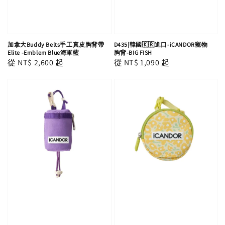
加拿大Buddy Belts手工真皮胸背帶
D435|韓國🇰🇷進口-iCANDOR寵物
Elite -Emblem Blue海軍藍
胸背-BIG FISH
Regular
從
NT$ 2,600
起
Regular
從
NT$ 1,090
起
price
price