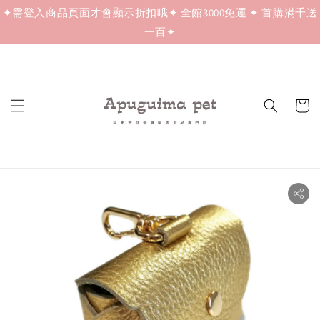
✦需登入商品頁面才會顯示折扣哦✦ 全館3000免運 ✦ 首購滿千送
一百✦