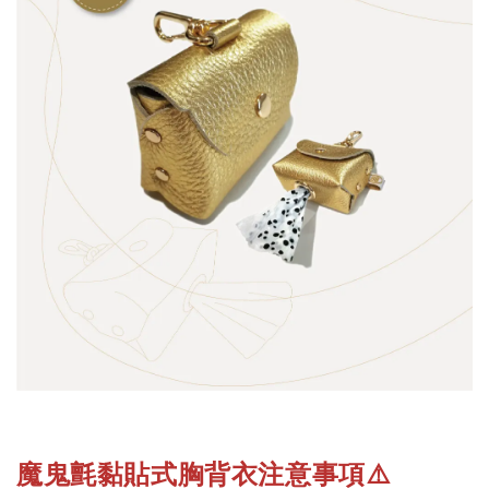
魔鬼氈黏貼式胸背衣注意事項
⚠️