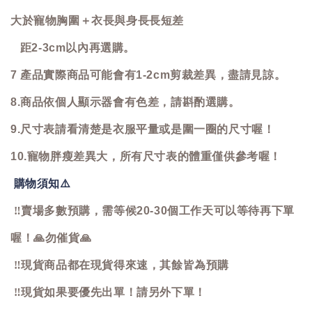
大於寵物胸圍＋衣長與身長長短差
距2-3cm以內再選購。
7 產品實際商品可能會有1-2cm剪裁差異，盡請見諒。
8.商品依個人顯示器會有色差，請斟酌選購。
9.尺寸表請看清楚是衣服平量或是圍一圈的尺寸喔！
10.寵物胖瘦差異大，所有尺寸表的體重僅供參考喔！
購物須知
⚠️
‼️
賣場多數預購，需等候20-30個工作天可以等待再下單
喔！
🙏
勿催貨
🙏
‼️
現貨商品都在現貨得來速，其餘皆為預購
‼️
現貨如果要優先出單！請另外下單！