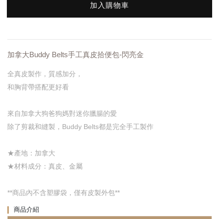
加入購物車
加拿大Buddy Belts手工真皮拾便包-閃亮金
全真皮製作，質感加分，
和胸背帶搭配更好看
來自加拿大狗爸狗媽對迷你臘腸的愛
除了剪裁和縫製，Buddy Belts都是完全手工製作
★產地：加拿大
★材料成分：真皮、金屬
**商品內不含塑膠袋，僅有皮製外包**
商品介紹