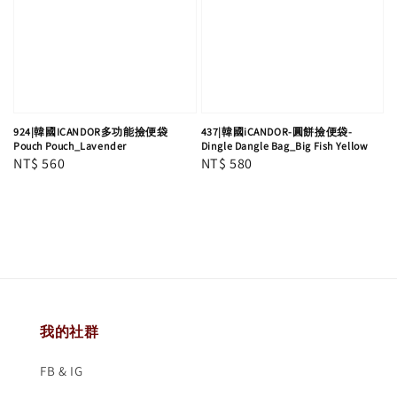
924|韓國ICANDOR多功能撿便袋
437|韓國iCANDOR-圓餅撿便袋-
Pouch Pouch_Lavender
Dingle Dangle Bag_Big Fish Yellow
Regular
NT$ 560
Regular
NT$ 580
price
price
我的社群
FB & IG