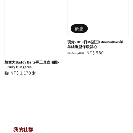
優惠
現貨-J813日本🇯🇵1Milewalkies羔
羊絨造型保暖背心
Regular
Sale
NT$ 980
NT$ 1,480
price
price
加拿大Buddy Belts手工真皮項圈-
Luxury Dungaree
Regular
從
NT$ 1,170
起
price
我的社群