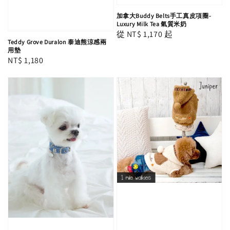
加拿大Buddy Belts手工真皮項圈-
Luxury Milk Tea 氣質米奶
Regular
從
NT$ 1,170
起
Teddy Grove Duralon 泰迪熊涼感兩
price
用墊
Regular
NT$ 1,180
price