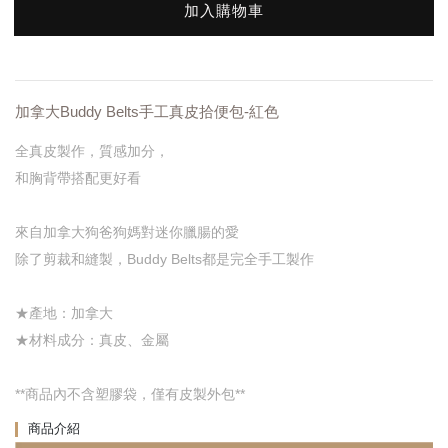
加入購物車
加拿大Buddy Belts手工真皮拾便包-紅色
全真皮製作，質感加分，
和胸背帶搭配更好看
來自加拿大狗爸狗媽對迷你臘腸的愛
除了剪裁和縫製，Buddy Belts都是完全手工製作
★產地：加拿大
★材料成分：真皮、金屬
**商品內不含塑膠袋，僅有皮製外包**
商品介紹