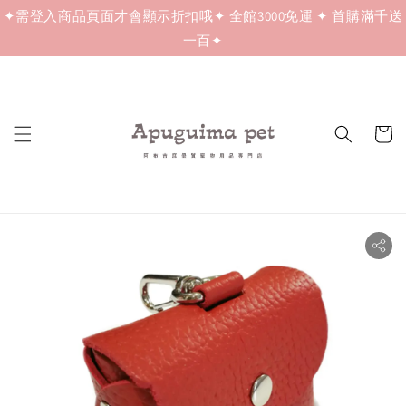
✦需登入商品頁面才會顯示折扣哦✦ 全館3000免運 ✦ 首購滿千送
一百✦