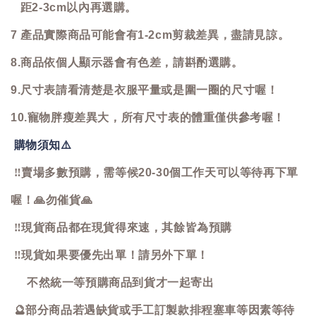
距2-3cm以內再選購。
7 產品實際商品可能會有1-2cm剪裁差異，盡請見諒。
8.商品依個人顯示器會有色差，請斟酌選購。
9.尺寸表請看清楚是衣服平量或是圍一圈的尺寸喔！
10.寵物胖瘦差異大，所有尺寸表的體重僅供參考喔！
購物須知
⚠️
‼️
賣場多數預購，需等候20-30個工作天可以等待再下單
喔！
🙏
勿催貨
🙏
‼️
現貨商品都在現貨得來速，其餘皆為預購
‼️
現貨如果要優先出單！請另外下單！
不然統一等預購商品到貨才一起寄出
🔮
部分商品若遇缺貨或手工訂製款排程塞車等因素等待