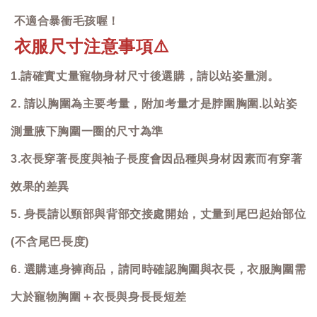
不適合暴衝毛孩喔！
衣服尺寸注意事項
⚠️
1.請確實丈量寵物身材尺寸後選購，請以站姿量測。
2. 請以胸圍為主要考量，附加考量才是脖圍胸圍.以站姿
測量腋下胸圍一圈的尺寸為準
3.衣長穿著長度與袖子長度會因品種與身材因素而有穿著
效果的差異
5. 身長請以頸部與背部交接處開始，丈量到尾巴起始部位
(不含尾巴長度)
6. 選購連身褲商品，請同時確認胸圍與衣長，衣服胸圍需
大於寵物胸圍＋衣長與身長長短差