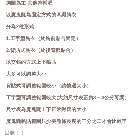
胸圍為主 其他為輔喔
以魔鬼氈為固定方式的牽繩胸衣
分為2種形式
1.工字型胸衣（於胸前貼合固定）
2.背貼式胸衣（於後背部貼合）
以交錯的方式上下黏貼
大多可以調整大小
背貼式可調整範圍較小（請慎選大小）
工字型可調整範圍較大(大約尺寸表正負3～4公分可調）
尺寸表為魔鬼氈上下正常對齊的大小
魔鬼氈黏貼範圍只少要整條長度的三分之二才會比較牢
固喔！！