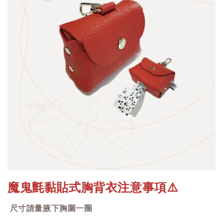
魔鬼氈黏貼式胸背衣注意事項
⚠️
尺寸請量腋下胸圍一圈