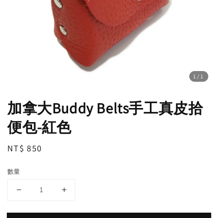
1
/1
加拿大Buddy Belts手工真皮拾
便包-紅色
Regular
NT$ 850
price
數量