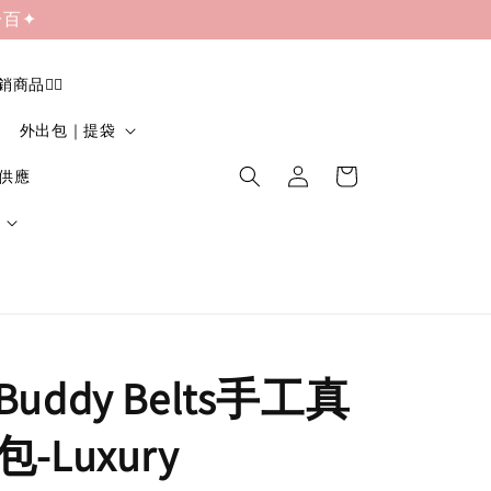
一百✦
促銷商品❤️‍🔥
外出包｜提袋
貨供應
uddy Belts手工真
-Luxury