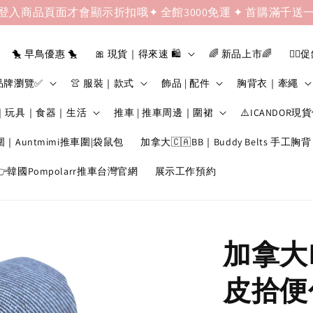
登入商品頁面才會顯示折扣哦✦ 全館3000免運 ✦ 首購滿千送
🐤 早鳥優惠 🐤
🎀 現貨｜得來速 🛍️
🌈 新品上市🌈
❤️‍🔥
品牌瀏覽✅
👚 服裝｜款式
飾品 | 配件
胸背衣｜牽繩
｜玩具｜食器｜生活
推車 | 推車周邊｜圍裙
⚠️ICANDOR現
圍｜Auntmimi推車圍|袋鼠包
加拿大🇨🇦BB｜Buddy Belts 手工胸背
韓國Pompolarr推車台灣官網
展示工作預約
加拿大B
皮拾便包