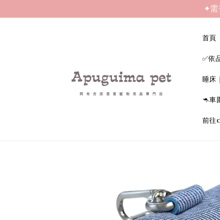
✦需
首頁
✅依
睡床
🦘車
前往