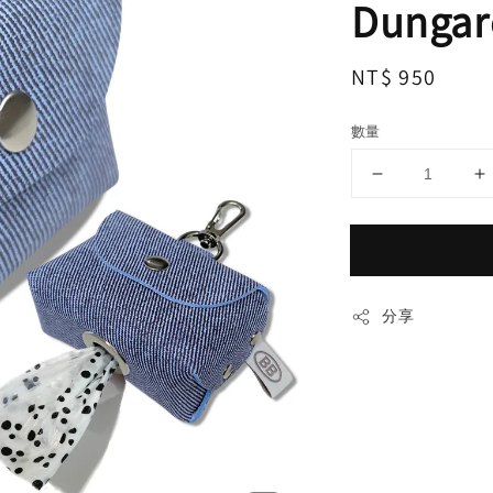
Dungar
Regular
NT$ 950
price
數量
分享