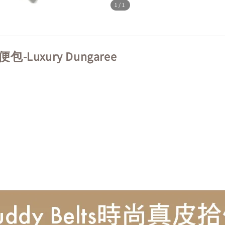
1
/1
-Luxury Dungaree