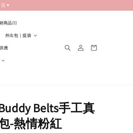
一百✦
促銷商品❤️‍🔥
外出包｜提袋
貨供應
uddy Belts手工真
包-熱情粉紅