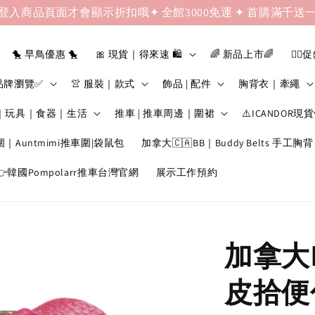
登入商品頁面才會顯示折扣哦✦ 全館3000免運 ✦ 首購滿千送
🐤 早鳥優惠 🐤
🎀 現貨｜得來速 🛍️
🌈 新品上市🌈
❤️‍🔥
品牌瀏覽✅
👚 服裝｜款式
飾品 | 配件
胸背衣｜牽繩
｜玩具｜食器｜生活
推車 | 推車周邊｜圍裙
⚠️ICANDOR現
圍｜Auntmimi推車圍|袋鼠包
加拿大🇨🇦BB｜Buddy Belts 手工胸背
韓國Pompolarr推車台灣官網
展示工作預約
加拿大B
皮拾便