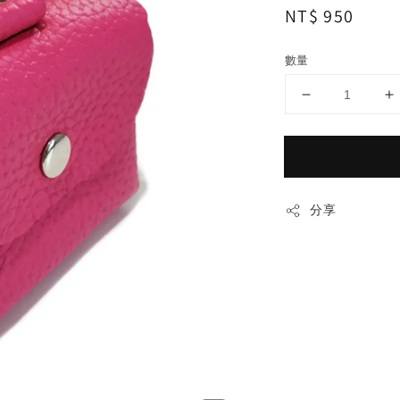
Regular
NT$ 950
price
數量
分享