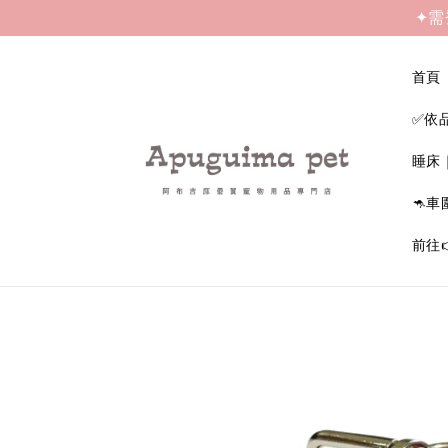
✦需
首頁
✅依
睡床
🦘車
前往