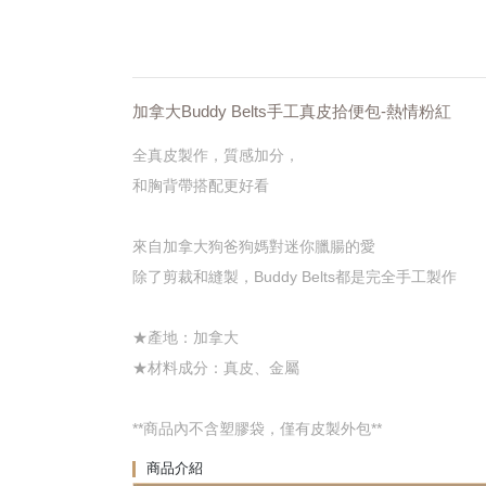
加拿大Buddy Belts手工真皮拾便包-熱情粉紅
全真皮製作，質感加分，
和胸背帶搭配更好看
來自加拿大狗爸狗媽對迷你臘腸的愛
除了剪裁和縫製，Buddy Belts都是完全手工製作
★產地：加拿大
★材料成分：真皮、金屬
**商品內不含塑膠袋，僅有皮製外包**
商品介紹